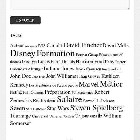
TAGS
David Fincher
Canal+
David Mills
Acteur
BTS
Avengers
Disney
Formation
Forrest Gump
Fémis
Game of
George Lucas
Harrison Ford
Harold Ramis
Harry Potter
thrones
Indiana Jones
image
Histoire vraie
James Cameron
Jim Broadbent
John Doe
John Williams
Kathleen
Julian Glover
John Hurt
Métier
Marvel
Kennedy
Les aventuriers de l’arche perdue
Préparation
Robert
Netflix
Phil Connors
Punxsutawney
Salaire
Zemeckis
Réalisateur
Samuel L. Jackson
Steven Spielberg
Seven
Star Wars
Shia LaBeouf
Tournage
William
Un jour sans fin
Universal
Universal Pictures
Somerset