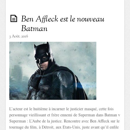
Ben Affleck est le nouveau
Batman
3 Août. 2016
L’acteur est le huitième à incarner le justicier masqué, cette fois
personnage vieillissant et frère ennemi de Superman dans Batman v
Superman : L’Aube de la justice. Rencontre avec Ben Affleck sur le
tournage du film, à Détroit, aux Etats-Unis, juste avant qu’il enfile