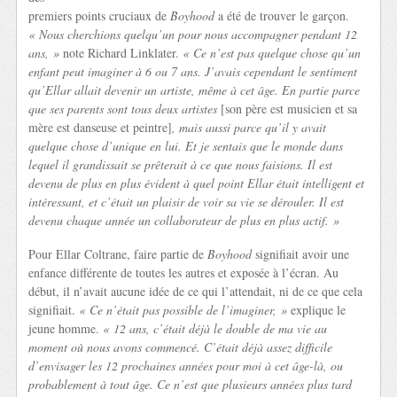
premiers points cruciaux de
Boyhood
a été de trouver le garçon.
« Nous cherchions quelqu’un pour nous accompagner pendant 12
ans, »
note Richard Linklater.
« Ce n’est pas quelque chose qu’un
enfant peut imaginer à 6 ou 7 ans. J’avais cependant le sentiment
qu’Ellar allait devenir un artiste, même à cet âge. En partie parce
que ses parents sont tous deux artistes
[son père est musicien et sa
mère est danseuse et peintre]
, mais aussi parce qu’il y avait
quelque chose d’unique en lui. Et je sentais que le monde dans
lequel il grandissait se prêterait à ce que nous faisions. Il est
devenu de plus en plus évident à quel point Ellar était intelligent et
intéressant, et c’était un plaisir de voir sa vie se dérouler. Il est
devenu chaque année un collaborateur de plus en plus actif. »
Pour Ellar Coltrane, faire partie de
Boyhood
signifiait avoir une
enfance différente de toutes les autres et exposée à l’écran. Au
début, il n’avait aucune idée de ce qui l’attendait, ni de ce que cela
signifiait.
« Ce n’était pas possible de l’imaginer, »
explique le
jeune homme.
« 12 ans, c’était déjà le double de ma vie au
moment où nous avons commencé. C’était déjà assez difficile
d’envisager les 12 prochaines années pour moi à cet âge-là, ou
probablement à tout âge. Ce n’est que plusieurs années plus tard