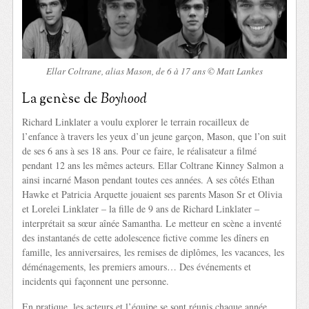
Ellar Coltrane, alias Mason, de 6 à 17 ans © Matt Lankes
La genèse de
Boyhood
Richard Linklater a voulu explorer le terrain rocailleux de
l’enfance à travers les yeux d’un jeune garçon, Mason, que l’on suit
de ses 6 ans à ses 18 ans. Pour ce faire, le réalisateur a filmé
pendant 12 ans les mêmes acteurs. Ellar Coltrane Kinney Salmon a
ainsi incarné Mason pendant toutes ces années. A ses côtés Ethan
Hawke et Patricia Arquette jouaient ses parents Mason Sr et Olivia
et Lorelei Linklater – la fille de 9 ans de Richard Linklater –
interprétait sa sœur aînée Samantha. Le metteur en scène a inventé
des instantanés de cette adolescence fictive comme les dîners en
famille, les anniversaires, les remises de diplômes, les vacances, les
déménagements, les premiers amours… Des événements et
incidents qui façonnent une personne.
En pratique, les acteurs et l’équipe se sont réunis chaque année