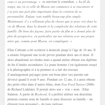
ceux-ci au personnage, «
se souvient le comédien.
« Au fil du
temps, ma vie et celle de Mason ont commencé à se rencontrer et
j’ai pris une part plus importante dans la création de sa
personnalité. Enfant, tout semble beaucoup plus simple.
Maintenant, il y a tellement plus de choses que je peux voir dans la
vie de Mason, dans la densité et la complexité des relations de cette
famille. De bien des façons, faire partie du film m’a donné plus de
plus de perspective, en particulier sur ma relation avec ma propre
mère qui, comme pour Mason, est compliquée. «
Ellar Coltrane a été scolarisé à domicile jusqu’à l’âge de 16 ans. Il
a ensuite fréquenté une école privée pendant deux ans et demi. Il
alors abandonné ses études mais a quand même obtenu son diplôme
de fin d’études secondaires. Le jeune homme s’est également essayé
à la photographie et à la peinture et a fait des travaux
d’aménagement paysager pour son beau-père (ses parents ont
divorcé quand il avait 9 ans). Pendant ces 12 ans, il a aussi obtenu
des petits rôles dans d’autres films, dont
Fast Food Nation
(2006)
de Richard Linklater. Il portait alors son « vrai » nom : Ellar
Salmon. A partir de
Boyhood
, il a préféré utiliser son deuxième
prénom comme nom de famille et ainsi dissocier sa famille – un
élément trop personnel – du long métrage.