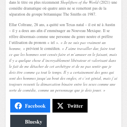
dans le titre ou plus récemment
Shoplifters of the World
(2021) une
comédie dramatique où quatre amis ne se remettent pas de la
séparation du groupe britannique The Smiths en 1987.
Ellar Coltrane, 28 ans, a quitté son Texas natal – il est né à Austin
– il y a deux ans afin d’emménager au Nouveau Mexique. Il se
réfère désormais comme une personne du genre neutre et préfère
l’utilisation du pronom « iel ».
« Je ne suis pas vraiment un
homme, »
prévient le comédien.
« J’aime travailler dur, faire tout
ce que les hommes sont censés faire et m’amuser en le faisant, mais
il y a quelque chose d’incroyablement libérateur et valorisant dans
le fait de me détacher de cet archétype et de ne pas sentir que je
dois être comme ça tout le temps. Il y a certainement des gens qui
sont des hommes jusqu’au bout des ongles, et c’est génial, mais j’ai
toujours ressenti la démarcation binaire entre les sexes comme une
sorte de comédie, comme un personnage que je dois jouer. »
Facebook
Twitter
Bluesky