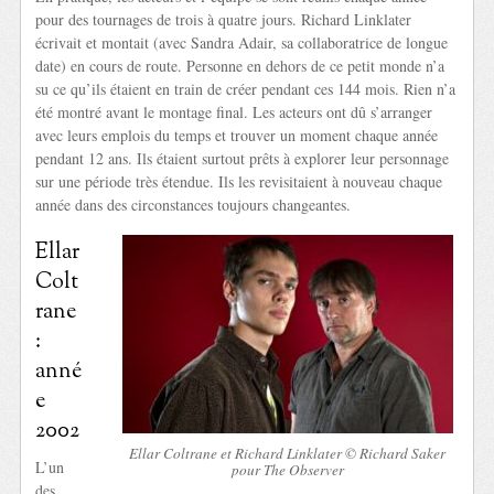
pour des tournages de trois à quatre jours. Richard Linklater
écrivait et montait (avec Sandra Adair, sa collaboratrice de longue
date) en cours de route. Personne en dehors de ce petit monde n’a
su ce qu’ils étaient en train de créer pendant ces 144 mois. Rien n’a
été montré avant le montage final. Les acteurs ont dû s’arranger
avec leurs emplois du temps et trouver un moment chaque année
pendant 12 ans. Ils étaient surtout prêts à explorer leur personnage
sur une période très étendue. Ils les revisitaient à nouveau chaque
année dans des circonstances toujours changeantes.
Ellar
Colt
rane
:
anné
e
2002
Ellar Coltrane et Richard Linklater © Richard Saker
L’un
pour The Observer
des