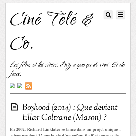
Ciné Télé &
Co.
Les films et les séries, il n'y a que ça de vrai. Et de
faux.
Boyhood (2014) : Que devient
Ellar Coltrane (Mason) ?
En 2002, Richard Linklater se lance dans un projet unique :
suivre pendant 12 ans la vie d’un enfant fictif et tourner des