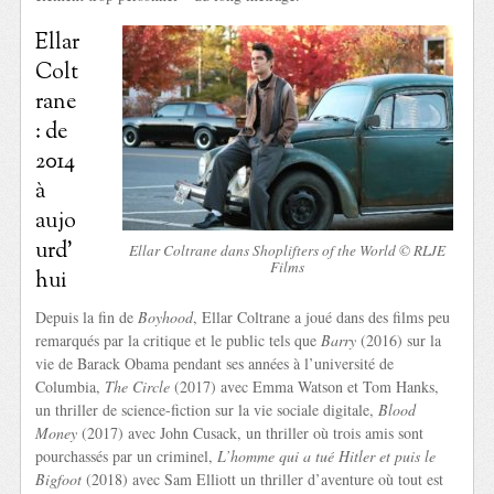
Ellar
Colt
rane
: de
2014
à
aujo
urd’
Ellar Coltrane dans Shoplifters of the World © RLJE
Films
hui
Depuis la fin de
Boyhood
, Ellar Coltrane a joué dans des films peu
remarqués par la critique et le public tels que
Barry
(2016) sur la
vie de Barack Obama pendant ses années à l’université de
Columbia,
The Circle
(2017) avec Emma Watson et Tom Hanks,
un thriller de science-fiction sur la vie sociale digitale,
Blood
Money
(2017) avec John Cusack, un thriller où trois amis sont
pourchassés par un criminel,
L’homme qui a tué Hitler et puis le
Bigfoot
(2018) avec Sam Elliott un thriller d’aventure où tout est