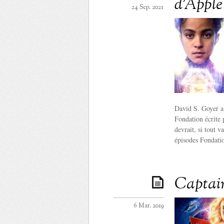
d’Appl
24 Sep. 2021
David S. Goyer a 
Fondation écrite 
devrait, si tout v
épisodes Fondat
Captain
6 Mar. 2019