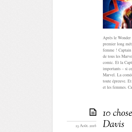
Après le Wonder 
premier long mét
femme ! Captain M
de tous les Marve
comic. Et la Capt
importants – si c
Marvel. La comédi
toute épreuve. Et
et les femmes. Ca
10 chos
Davis
23 Août. 2016