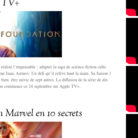
e TV+
réalisé l’impensable : adapter la saga de science-fiction culte
par Isaac Asimov. Un défi qu’il relève haut la main. Sa Saison 1
a bien, être suivie de sept autres. La diffusion de la série de dix
ion commence ce 24 septembre sur Apple TV+.
 Marvel en 10 secrets