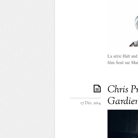
La série Halt and
film Seul sur Mar
Chris P
Gardien
17 Déc. 2014