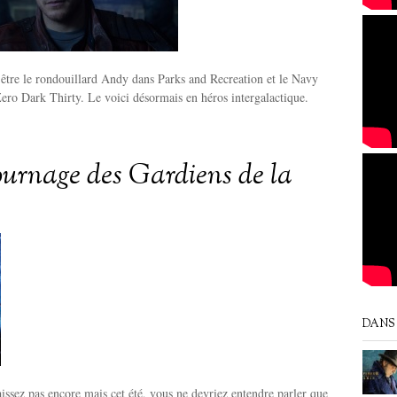
 être le rondouillard Andy dans Parks and Recreation et le Navy
Zero Dark Thirty. Le voici désormais en héros intergalactique.
tournage des Gardiens de la
DANS 
issez pas encore mais cet été, vous ne devriez entendre parler que