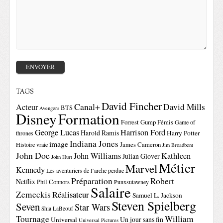
TAGS
David Fincher
Canal+
David Mills
Acteur
BTS
Avengers
Disney
Formation
Forrest Gump
Fémis
Game of
George Lucas
Harrison Ford
Harold Ramis
Harry Potter
thrones
Indiana Jones
image
Histoire vraie
James Cameron
Jim Broadbent
John Doe
John Williams
Kathleen
Julian Glover
John Hurt
Métier
Marvel
Kennedy
Les aventuriers de l’arche perdue
Préparation
Robert
Netflix
Phil Connors
Punxsutawney
Salaire
Zemeckis
Réalisateur
Samuel L. Jackson
Steven Spielberg
Seven
Star Wars
Shia LaBeouf
Tournage
William
Un jour sans fin
Universal
Universal Pictures