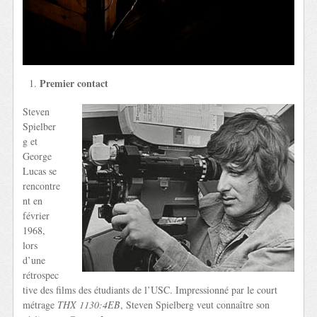
Premier contact
Steven
Spielber
g et
George
Lucas se
rencontre
nt en
février
1968,
lors
d’une
rétrospec
tive des films des étudiants de l’USC. Impressionné par le court
métrage
THX 1130:4EB
, Steven Spielberg veut connaître son