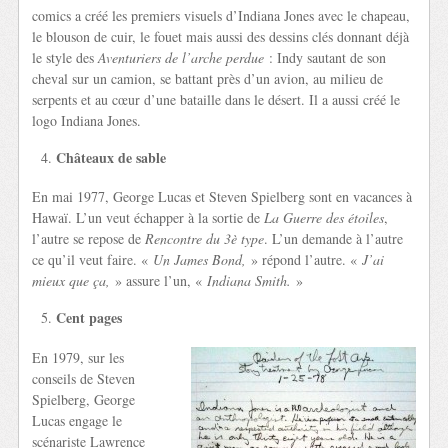
comics a créé les premiers visuels d’Indiana Jones avec le chapeau,
le blouson de cuir, le fouet mais aussi des dessins clés donnant déjà
le style des
Aventuriers de l’arche perdue
: Indy sautant de son
cheval sur un camion, se battant près d’un avion, au milieu de
serpents et au cœur d’une bataille dans le désert. Il a aussi créé le
logo Indiana Jones.
Châteaux de sable
En mai 1977, George Lucas et Steven Spielberg sont en vacances à
Hawaï. L’un veut échapper à la sortie de
La Guerre
des étoiles
,
l’autre se repose de
Rencontre du 3è type
. L’un demande à l’autre
ce qu’il veut faire. «
Un James Bond,
» répond l’autre. «
J’ai
mieux que ça,
» assure l’un, «
Indiana Smith.
»
Cent pages
En 1979, sur les
conseils de Steven
Spielberg, George
Lucas engage le
scénariste Lawrence