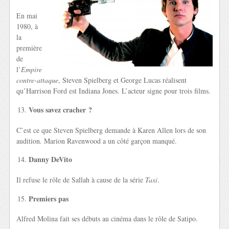
En mai
1980, à
la
première
de
l’
Empire
contre-attaque
, Steven Spielberg et George Lucas réalisent
qu’Harrison Ford est Indiana Jones. L’acteur signe pour trois films.
Vous savez cracher ?
C’est ce que Steven Spielberg demande à Karen Allen lors de son
audition. Marion Ravenwood a un côté garçon manqué.
Danny DeVito
Il refuse le rôle de Sallah à cause de la série
Taxi
.
Premiers pas
Alfred Molina fait ses débuts au cinéma dans le rôle de Satipo.