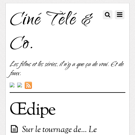
Ciné Télé &
Co.
Les films et les séries, il n'y a que ça de vrai. Et de
faux.
Œdipe
Sur le tournage de… Le