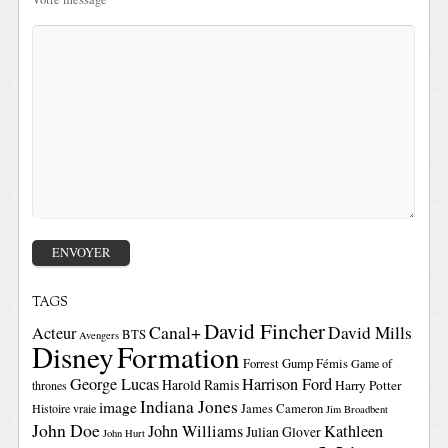
TAGS
David Fincher
Canal+
David Mills
Acteur
BTS
Avengers
Disney
Formation
Forrest Gump
Fémis
Game of
George Lucas
Harrison Ford
Harold Ramis
Harry Potter
thrones
Indiana Jones
image
Histoire vraie
James Cameron
Jim Broadbent
John Doe
John Williams
Kathleen
Julian Glover
John Hurt