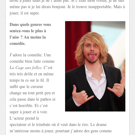
drôle à jouer mais je ne l’aime pas. Si c’était mon voisin, je ne sais
même pas si je lui dirais bonjour. Je le trouve insupportable. Mais à
jouer, il est super.
Dans quels genres vous
sentez-vous le plus à
l’aise ? Au moins la
comédie.
J’adore la comédie. Une
comédie bien faite comme
La Cage aux folles
. C’est
très très drôle et en même
temps tu es sur le fil. Il
suffit que le curseur
change un tout petit peu et
cela passe dans le pathos et
c’est horrible. Et c’est
super à jouer et à voir.
L‘acteur prend le
spectateur et le trimbale où il veut dans le rire. Le drame
m’intéresse moins à jouer, pourtant j’adore des gens comme