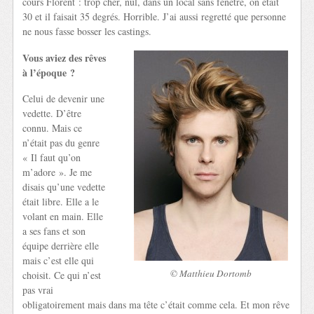
cours Florent : trop cher, nul, dans un local sans fenêtre, on était
30 et il faisait 35 degrés. Horrible. J’ai aussi regretté que personne
ne nous fasse bosser les castings.
Vous aviez des rêves
à l’époque ?
Celui de devenir une
vedette. D’être
connu. Mais ce
n’était pas du genre
« Il faut qu’on
m’adore ». Je me
disais qu’une vedette
était libre. Elle a le
volant en main. Elle
a ses fans et son
équipe derrière elle
mais c’est elle qui
© Matthieu Dortomb
choisit. Ce qui n’est
pas vrai
obligatoirement mais dans ma tête c’était comme cela. Et mon rêve