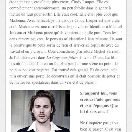
étonnamment, car c’était plus vieux, Cindy Lauper. Elle est
complètement anticonformiste, un peu fofolle dans le genre à
mettre un tutu pour sortir. Elle était cool. Elle était plus cool que
Madonna. Avec le recul, je me dis que Cindy Lauper est une vraie
cool. Madonna est une carriériste. Je pouvais m’identifier à Michael
Jackson et Madonna parce qu’ils venaient de nulle part. Tous les
deux étaient pauvres. Je pouvais m’identifier à leur réussite. Ils sont
la preuve que tu peux sortir de rien et arriver au top juste avec du
travail et en y croyant. Côté comédiens, j’ai adoré Michel Serrault.
Je l’ai découvert dans
La Cage aux folles
. J’avais 12 ans. Le film
passait à la télé. J’ai eu un fou rire pendant une scène au point de
ne plus pouvoir respirer. J’ai trouvé cela génial. Et du coup, cela
m’a ouvert une porte. Je découvrais qu’il était possible de jouer et
de mettre les spectateurs dans un vrai état de plaisir.
Si aujourd’hui, vous
croisiez l’ado que vous
étiez à l’époque. Que
lui diriez-vous ?
Ne t’inquiète pas ça va
bien se passer. C’est vrai