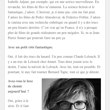
Isabelle Adjani, par exemple, qui est une actrice merveilleuse. En
revanche, les films de flics m’ennuient. La science-fiction et le
fantastique, j’adore. L’horreur, je n’aime pas, cela me fait peur.
J’adore les films de Pedro Almodovar, de Federico Fellini. J’adore
le cinéma avec une recherche esthétique ou quand il y a des trucs
un peu bizarre derrière. C’est vrai qu’en France, il n’y a presque
plus de films de grands réalisateurs un peu mégalos. Si, tu as Jean-
Pierre Jeunet qui pourrait faire un peu ça.
Avec un petit côté fantastique.
Oui, il fait des trucs du hasard. Un peu comme Claude Lelouch. Il
y a un truc de Lelouch chez Jeunet. Tous deux jouent avec le
destin. J’aime la naïveté de Lelouch. Avec lui, tout est possible. Et
pourtant, le mec fait tourner Bernard Tapie, tout ce que je déteste.
Avez-vous le luxe
de choisir
aujourd’hui ?
Oui, grâce à la
série. Et il faut