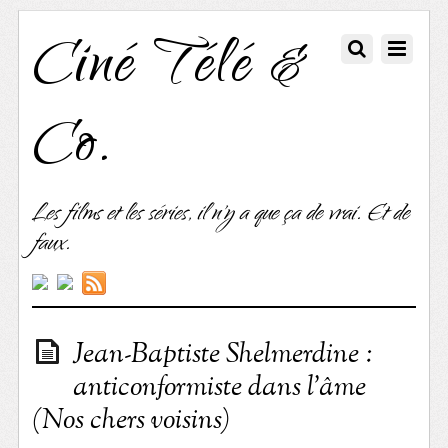
Ciné Télé &
Co.
Les films et les séries, il n'y a que ça de vrai. Et de
faux.
Jean-Baptiste Shelmerdine :
anticonformiste dans l’âme
(Nos chers voisins)