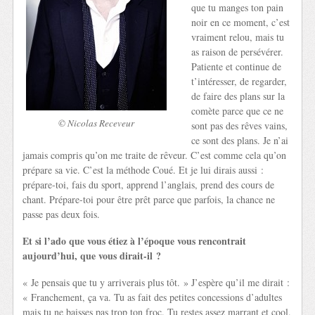
que tu manges ton pain
noir en ce moment, c’est
vraiment relou, mais tu
as raison de persévérer.
Patiente et continue de
t’intéresser, de regarder,
de faire des plans sur la
comète parce que ce ne
© Nicolas Receveur
sont pas des rêves vains,
ce sont des plans. Je n’ai
jamais compris qu’on me traite de rêveur. C’est comme cela qu’on
prépare sa vie. C’est la méthode Coué. Et je lui dirais aussi :
prépare-toi, fais du sport, apprend l’anglais, prend des cours de
chant. Prépare-toi pour être prêt parce que parfois, la chance ne
passe pas deux fois.
Et si l’ado que vous étiez à l’époque vous rencontrait
aujourd’hui, que vous dirait-il ?
« Je pensais que tu y arriverais plus tôt. » J’espère qu’il me dirait :
« Franchement, ça va. Tu as fait des petites concessions d’adultes
mais tu ne baisses pas trop ton froc. Tu restes assez marrant et cool.