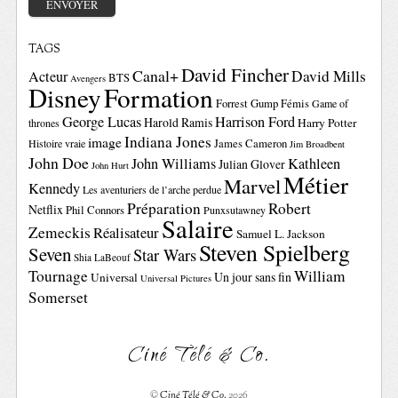
TAGS
David Fincher
Canal+
David Mills
Acteur
BTS
Avengers
Disney
Formation
Forrest Gump
Fémis
Game of
George Lucas
Harrison Ford
Harold Ramis
Harry Potter
thrones
Indiana Jones
image
Histoire vraie
James Cameron
Jim Broadbent
John Doe
John Williams
Kathleen
Julian Glover
John Hurt
Métier
Marvel
Kennedy
Les aventuriers de l’arche perdue
Préparation
Robert
Netflix
Phil Connors
Punxsutawney
Salaire
Zemeckis
Réalisateur
Samuel L. Jackson
Steven Spielberg
Seven
Star Wars
Shia LaBeouf
Tournage
William
Un jour sans fin
Universal
Universal Pictures
Somerset
Ciné Télé & Co.
©
Ciné Télé & Co.
2026