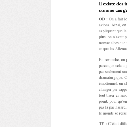
Il existe des 
comme ces ge
OD :
On a fait l
avions. Ainsi, on
expliquent que la
plus, on n’avait p
tarmac alors que 
et que les Allema
En revanche, on pa
parce que cela a 
pas seulement une
dramaturgique. Ce 
émotionnel, un cl
changer par rappor
tout tisser en am
point, pour qu’on
pas là par hasard
le monde se resser
TF :
C’était diffi