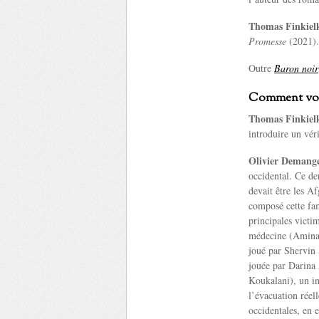
Thomas Finkiel
Promesse
(2021). 
Outre
Baron noir
Comment vou
Thomas Finkiel
introduire un vér
Olivier Demange
occidental. Ce der
devait être les A
composé cette fam
principales victim
médecine (Amina 
joué par Shervin
jouée par Darina 
Koukalani), un in
l’évacuation réell
occidentales, en 