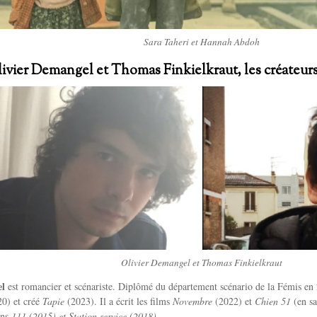
Sara Taheri et Hannah Abdoh
ivier Demangel et Thomas Finkielkraut, les créateur
Olivier Demangel et Thomas Finkielkraut
el
est romancier et scénariste. Diplômé du département scénario de la Fémis en 20
20) et créé
Tapie
(2023). Il a écrit les films
Novembre
(2022) et
Chien 51
(en sa
ans
111 (2015) et Station service (2018)
.