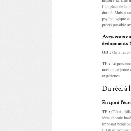
histoire-là. Elle 
l’ampleur de la tr
dureté. Mais pour 
psychologique et 
précis possible a
Avez-vous eu
événements ?
OD :
On a rencon
TF :
Le personnag
nom de ce jeune c
expérience.
Du réel à l
En quoi l’écr
TF :
C’était diffi
série chorale bas
imposait beaucou
Il fallait trouver