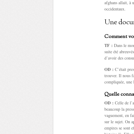
afghans allait, à
occidentaux.
Une docum
Comment vou
TF :
Dans le mond
suite été abreuvé
d’avoir des consu
OD :
C’était pres
trouver. Il nous 
compliquée, une h
Quelle connai
OD :
Celle de l’
beaucoup la press
vaguement, en fai
sur le sujet. On a
empires se sont ef