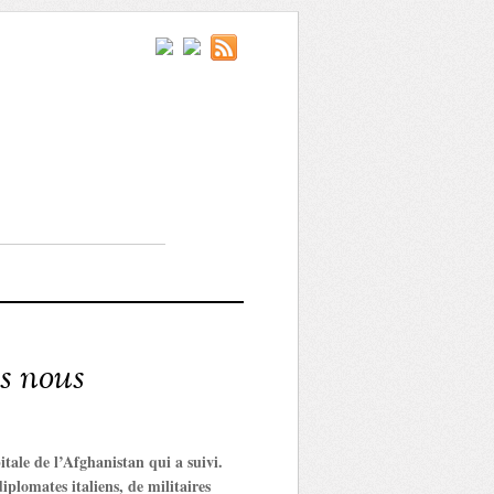
ls nous
tale de l’Afghanistan qui a suivi.
iplomates italiens, de militaires