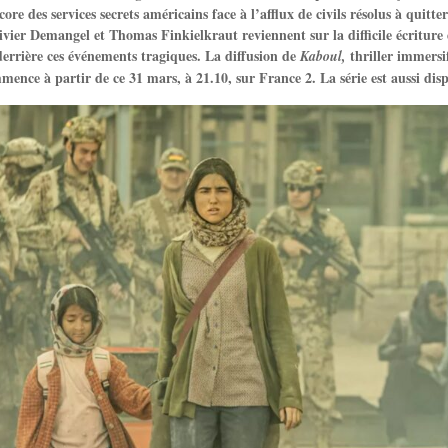
re des services secrets américains face à l’afflux de civils résolus à quitter
ivier Demangel et Thomas Finkielkraut reviennent sur la difficile écriture d
rrière ces événements tragiques. La diffusion de
thriller immersif
Kaboul,
mence à partir de ce 31 mars, à 21.10, sur France 2. La série est aussi dis