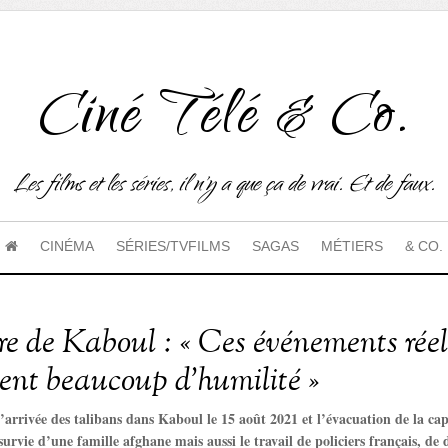
Ciné Télé & Co.
Les films et les séries, il n'y a que ça de vrai. Et de faux.
CINÉMA
SÉRIES/TVFILMS
SAGAS
MÉTIERS
& CO.
ure de Kaboul : « Ces événements rée
ent beaucoup d’humilité »
’arrivée des talibans dans Kaboul le 15 août 2021 et l’évacuation de la capi
urvie d’une famille afghane mais aussi le travail de policiers français, de d