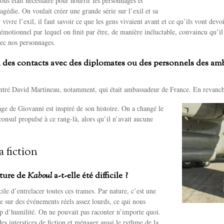
nous était nécessaire pour nourrir les personnages et
agédie. On voulait créer une grande série sur l’exil et sa
vivre l’exil, il faut savoir ce que les gens vivaient avant et ce qu’ils vont dev
émotionnel par lequel on finit par être, de manière inéluctable, convaincu qu’il 
vec nos personnages.
 des contacts avec des diplomates ou des personnels des am
tré David Martineau, notamment, qui était ambassadeur de France. En revanche
e de Giovanni est inspiré de son histoire. On a changé le
onsul propulsé à ce rang-là, alors qu’il n’avait aucune
a fiction
iture de
Kaboul
a-t-elle été difficile ?
cile d’entrelacer toutes ces trames. Par nature, c’est une
ée sur des événements réels assez lourds, ce qui nous
p d’humilité. On ne pouvait pas raconter n’importe quoi.
 des interstices de fiction et ménager aussi le rythme de la