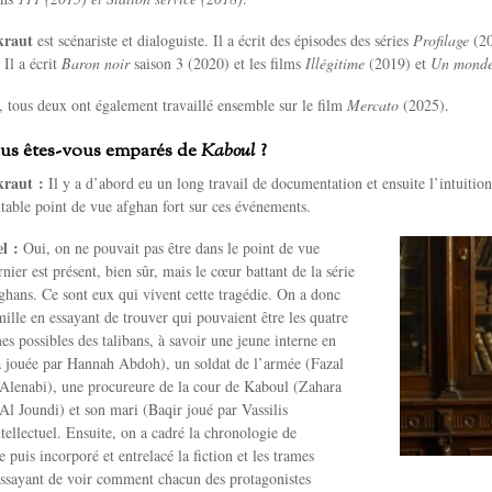
kraut
est scénariste et dialoguiste. Il a écrit des épisodes des séries
Profilage
(2
Il a écrit
Baron noir
saison 3 (2020) et les films
Illégitime
(2019) et
Un monde
, tous deux ont également travaillé ensemble sur le film
Mercato
(2025).
s êtes-vous emparés de
Kaboul
?
kraut :
Il y a d’abord eu un long travail de documentation et ensuite l’intuition,
itable point de vue afghan fort sur ces événements.
l :
Oui, on ne pouvait pas être dans le point de vue
nier est présent, bien sûr, mais le cœur battant de la série
fghans. Ce sont eux qui vivent cette tragédie. On a donc
ille en essayant de trouver qui pouvaient être les quatre
es possibles des talibans, à savoir une jeune interne en
jouée par Hannah Abdoh), un soldat de l’armée (Fazal
 Alenabi), une procureure de la cour de Kaboul (Zahara
Al Joundi) et son mari (Baqir joué par Vassilis
tellectuel. Ensuite, on a cadré la chronologie de
e puis incorporé et entrelacé la fiction et les trames
essayant de voir comment chacun des protagonistes