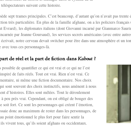
 téléspectateurs suivent cette histoire.
ède sept trames principales. C’est beaucoup, d’autant qu’on n’avait pas trente
ion très particulière. En plus de la famille afghane, on a les policiers français
t Evrard), les diplomates italiens (dont Giovanni incarné par Gianmarco Sauri
carnée par Jeanne Goursaud), les services secrets américains (avec entre autre
 écrivait, notre cerveau devait switcher pour être dans une atmosphère et un ton
le avec tous ces personnages-là.
part de réel et la part de fiction dans
Kabout
?
 possible de quantifier ce qui est vrai et ce qui ne l’est
 inspiré de faits réels. Tout est vrai. Rien n’est vrai. Ce
umentaire, ni même une fiction documentaire. Nos choix
ui sont souvent des choix instinctifs, nous amènent à nous
nt d’histoires. Elles sont mêlées. Tout le déroulement
 à peu près vrai. Cependant, on est obligé de bouger des
e soit fort. Ce sont les personnages qui créent l’émotion,
 essaie donc au maximum de rester dans les personnages, de
au point émotionnel le plus fort pour faire sentir la
’ils vivent tous, qu’ils soient afghans ou occidentaux.