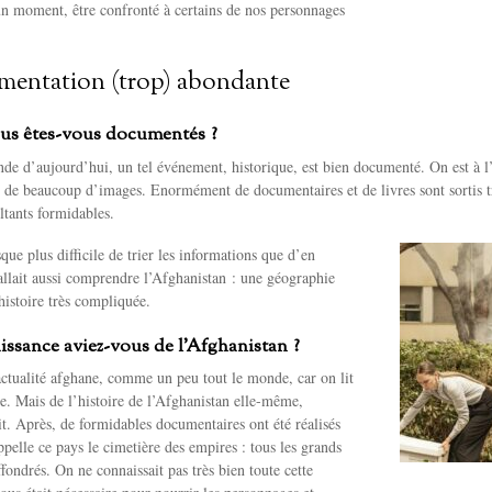
 un moment, être confronté à certains de nos personnages
entation (trop) abondante
s êtes-vous documentés ?
e d’aujourd’hui, un tel événement, historique, est bien documenté. On est à l’
s de beaucoup d’images. Enormément de documentaires et de livres sont sortis tr
ltants formidables.
que plus difficile de trier les informations que d’en
fallait aussi comprendre l’Afghanistan : une géographie
istoire très compliquée.
ssance aviez-vous de l’Afghanistan ?
actualité afghane, comme un peu tout le monde, car on lit
e. Mais de l’histoire de l’Afghanistan elle-même,
t. Après, de formidables documentaires ont été réalisés
ppelle ce pays le cimetière des empires : tous les grands
fondrés. On ne connaissait pas très bien toute cette