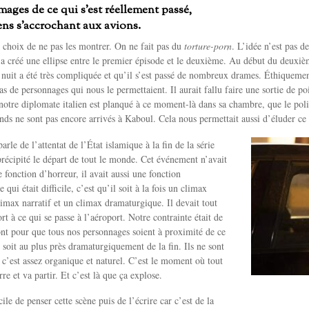
images de ce qui s’est réellement passé,
ns s’accrochant aux avions.
e choix de ne pas les montrer. On ne fait pas du
torture-porn
. L’idée n’est pas 
 a créé une ellipse entre le premier épisode et le deuxième. Au début du deuxièm
 nuit a été très compliquée et qu’il s’est passé de nombreux drames. Éthiquemen
as de personnages qui nous le permettaient. Il aurait fallu faire une sortie de p
notre diplomate italien est planqué à ce moment-là dans sa chambre, que le poli
nds ne sont pas encore arrivés à Kaboul. Cela nous permettait aussi d’éluder c
rle de l’attentat de l’État islamique à la fin de la série
précipité le départ de tout le monde. Cet événement n’avait
 fonction d’horreur, il avait aussi une fonction
qui était difficile, c’est qu’il soit à la fois un climax
imax narratif et un climax dramaturgique. Il devait tout
t à ce qui se passe à l’aéroport. Notre contrainte était de
ont pour que tous nos personnages soient à proximité de ce
 soit au plus près dramaturgiquement de la fin. Ils ne sont
, c’est assez organique et naturel. C’est le moment où tout
re et va partir. Et c’est là que ça explose.
cile de penser cette scène puis de l’écrire car c’est de la