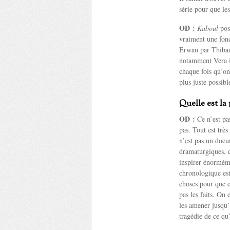
série pour que les
OD :
Kaboul
poss
vraiment une fonct
Erwan par Thibau
notamment Vera in
chaque fois qu’on
plus juste possib
Quelle est la 
OD :
Ce n’est pas
pas. Tout est très
n’est pas un doc
dramaturgiques, q
inspirer énorméme
chronologique est
choses pour que c
pas les faits. On
les amener jusqu’
tragédie de ce qu