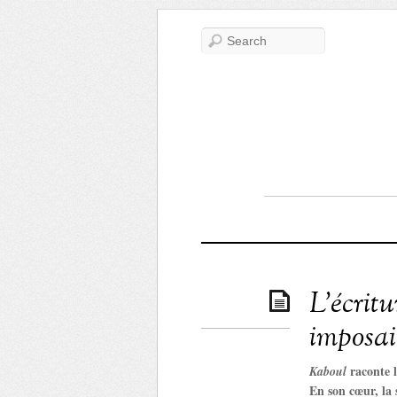
L’écrit
imposai
raconte l
Kaboul
En son cœur, la s