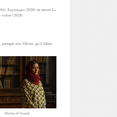
016),
Engrenages
(2020) ou encore
La
 violent
(2024).
 partagée avec Olivier, qu’il fallait
Darina Al Joundi