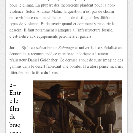
pour le climat. La plupart des théoriciens plaident pour la non-
violence. Selon Andreas Malm, la question n’est pas de choisir
entre violence ou non-violence mais de distinguer les différents
types de violence. Et de savoir quand et comment y recourir à
dessein. Il faut notamment s’attaquer à l’infrastructure fossile,
c’est-à-dire aux équipements pétroliers et gaziers.
Jordan Sjol, co-scénariste de
Sabotage
et universitaire spécialisé en
économie, a recommandé ce manifeste théorique à l’auteur-
réalisateur Daniel Goldhaber. Ce dernier a tout de suite imaginé des
gamins dans le désert fabricant une bombe. Il a alors pensé incarner
littéralement le titre du livre.
2 –
Entr
e le
film
de
braq