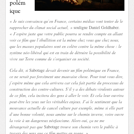
polém
ique
« Je suis convaincu qu’en France, certains médias vont tenter de le
rapprocher du climat social actuel, »
souligne Daniel Goldhaber.
« J’espère juste que votre public pourra se rendre compte en allant
voir ce film que l’ébullition est la même chez vous que chez nous,
que les masses populaires sont en colère contre la même chose : le
système néo-libéral qui est en train de détruire la possibilité de
vivre sur Terre comme de s’organiser en société.
Cela dit, si
Sabotage
devait devenir un film polémique en France,
ce ne serait pas forcément une mauvaise chose. Pour tout vous dire,
j’espère même que cela arrivera car cela fait partie du processus de
construction des contre-cultures. S’il y a des débats virulents autour
de ce film, cela incitera des gens à aller le voir. Et cela leur ouvrira
peut-être les yeux sur les véritables enjeux. J’ai le sentiment que la
mouvance actuelle de cancel culture par exemple, même si elle part
d’une bonne volonté, nous amène sur le chemin inverse, voire ouvre
la voie à un dangereux néofascisme. Alors oui, ça ne me
dérangerait pas que
Sabotage
trouve son chemin vers le public à
travers des gens que ce film mettra en rogne. »