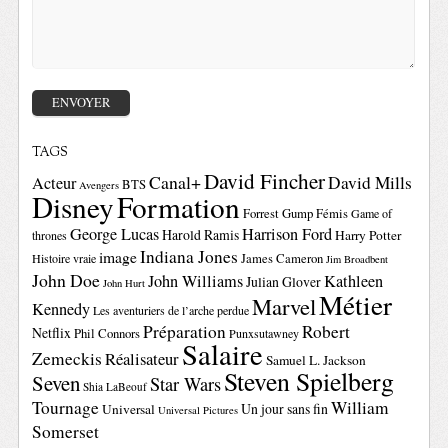
TAGS
David Fincher
Canal+
David Mills
Acteur
BTS
Avengers
Disney
Formation
Forrest Gump
Fémis
Game of
George Lucas
Harrison Ford
Harold Ramis
Harry Potter
thrones
Indiana Jones
image
Histoire vraie
James Cameron
Jim Broadbent
John Doe
John Williams
Kathleen
Julian Glover
John Hurt
Métier
Marvel
Kennedy
Les aventuriers de l’arche perdue
Préparation
Robert
Netflix
Phil Connors
Punxsutawney
Salaire
Zemeckis
Réalisateur
Samuel L. Jackson
Steven Spielberg
Seven
Star Wars
Shia LaBeouf
Tournage
William
Un jour sans fin
Universal
Universal Pictures
Somerset