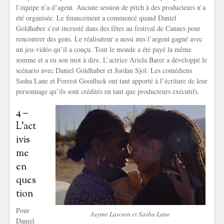
l’équipe n’a d’agent. Aucune session de pitch à des producteurs n’a
été organisée. Le financement a commencé quand Daniel
Goldhaber s’est incrusté dans des fêtes au festival de Cannes pour
rencontrer des gens. Le réalisateur a aussi mis l’argent gagné avec
un jeu-vidéo qu’il a conçu. Tout le monde a été payé la même
somme et a eu son mot à dire. L’actrice Ariela Barer a développé le
scénario avec Daniel Goldhaber et Jordan Sjol. Les comédiens
Sasha Lane et Forrest Goodluck ont tant apporté à l’écriture de leur
personnage qu’ils sont crédités en tant que producteurs exécutifs.
4 –
L’act
ivis
me
en
ques
tion
Pour
Jayme Lawson et Sasha Lane
Daniel