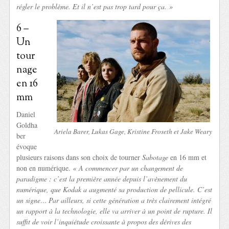
régler le problème. Et il n’est pas trop tard pour ça. »
6 –
Un
tour
nage
en 16
mm
Daniel
Goldha
Ariela Barer, Lukas Gage, Kristine Froseth et Jake Weary
ber
évoque
plusieurs raisons dans son choix de tourner
Sabotage
en 16 mm et
non en numérique.
« A commencer par un changement de
paradigme : c’est la première année depuis l’avènement du
numérique, que Kodak a augmenté sa production de pellicule. C’est
un signe… Par ailleurs, si cette génération a très clairement intégré
un rapport à la technologie, elle va arriver à un point de rupture. Il
suffit de voir l’inquiétude croissante à propos des dérives des