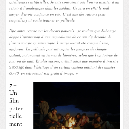
intelligences artificielles. Je suis convaincu que l’on va assister à un
retour à l’analogique dans les médias. Ce sera en effet le seul
moyen d’avoir confiance en eux. C’est une des raisons pour
lesquelles j’ai voulu tourner en pellicule.
Une autre repose sur les décors naturels : je voulais que Sabotage
donne l’impression d’une immédiateté de ce qui s’y déroule. Si
j’avais tourné en numérique, l’image aurait été comme lissée,
uniforme. La pellicule pouvait capter les nuances de chaque
instant, notamment en termes de lumières, selon que l’on tourne de
jour ou de nuit. Et plus encore, c’était aussi une manière d’inscrire
Sabotage
dans l’héritage d’un certain cinéma militant des années
60-70, en retrouvant son grain d’image. »
7 –
Un
film
poten
tielle
ment