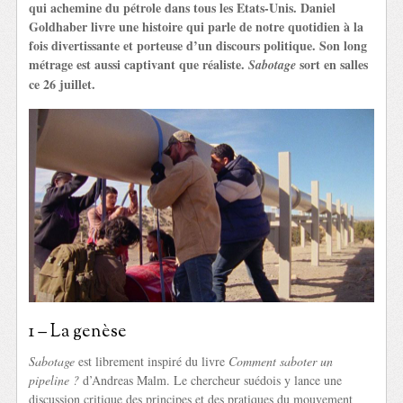
qui achemine du pétrole dans tous les Etats-Unis. Daniel
Goldhaber livre une histoire qui parle de notre quotidien à la
fois divertissante et porteuse d’un discours politique. Son long
métrage est aussi captivant que réaliste.
sort en salles
Sabotage
ce 26 juillet.
1 – La genèse
Sabotage
est librement inspiré du livre
Comment saboter un
pipeline ?
d’Andreas Malm. Le chercheur suédois y lance une
discussion critique des principes et des pratiques du mouvement