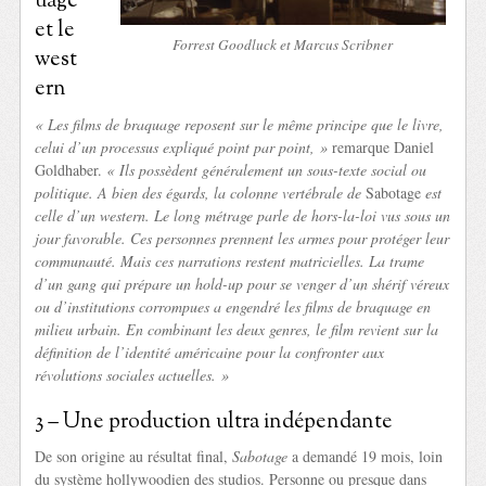
uage
et le
Forrest Goodluck et Marcus Scribner
west
ern
« Les films de braquage reposent sur le même principe que le livre,
celui d’un processus expliqué point par point, »
remarque Daniel
Goldhaber.
« Ils possèdent généralement un sous-texte social ou
politique. A bien des égards, la colonne vertébrale de
Sabotage
est
celle d’un western. Le long métrage parle de hors-la-loi vus sous un
jour favorable. Ces personnes prennent les armes pour protéger leur
communauté. Mais ces narrations restent matricielles. La trame
d’un gang qui prépare un hold-up pour se venger d’un shérif véreux
ou d’institutions corrompues a engendré les films de braquage en
milieu urbain. En combinant les deux genres, le film revient sur la
définition de l’identité américaine pour la confronter aux
révolutions sociales actuelles. »
3 – Une production ultra indépendante
De son origine au résultat final,
Sabotage
a demandé 19 mois, loin
du système hollywoodien des studios. Personne ou presque dans