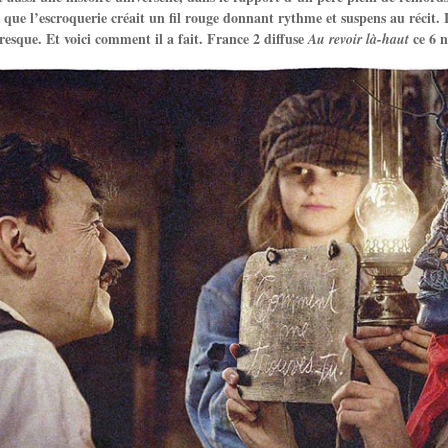
it que l’escroquerie créait un fil rouge donnant rythme et suspens au récit.
esque. Et voici comment il a fait. France 2 diffuse
ce 6 
Au revoir là-haut