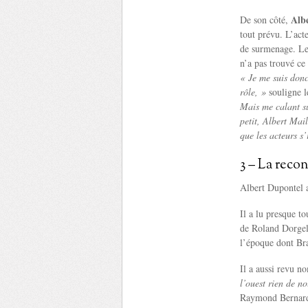
Alb
De son côté,
tout prévu. L’acte
de surmenage. Les
n’a pas trouvé ce 
« Je me suis donc
rôle, »
souligne l
Mais me calant su
petit, Albert Mail
que les acteurs s
3 – La recon
Albert Dupontel a
Il a lu presque t
de Roland Dorge
l’époque dont Bra
Il a aussi revu n
l’ouest rien de 
Raymond Bernard