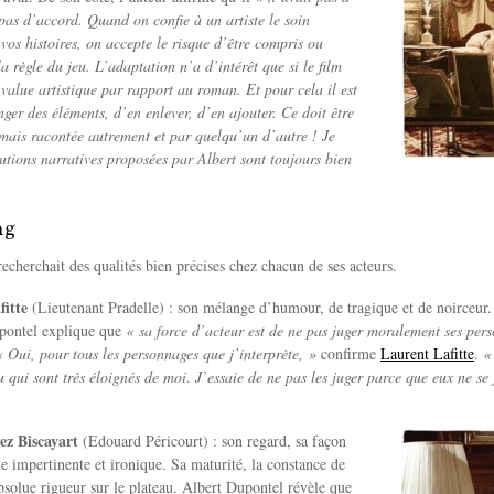
pas d’accord. Quand on confie à un artiste le soin
vos histoires, on accepte le risque d’être compris ou
a règle du jeu. L’adaptation n’a d’intérêt que si le film
value artistique par rapport au roman. Et pour cela il est
nger des éléments, d’en enlever, d’en ajouter. Ce doit être
mais racontée autrement et par quelqu’un d’autre ! Je
lutions narratives proposées par Albert sont toujours bien
ng
echerchait des qualités bien précises chez chacun de ses acteurs.
fitte
(Lieutenant Pradelle) : son mélange d’humour, de tragique et de noirceur. 
upontel explique que
« s
a force d’acteur est de ne pas juger moralement ses per
 « Oui, pour tous les personnages que j’interprète, »
confirme
Laurent Lafitte
.
« 
u qui sont très éloignés de moi
.
J’essaie de ne pas les juger parce que eux ne se 
ez Biscayart
(Edouard Péricourt) : son regard, sa façon
e impertinente et ironique. Sa maturité, la constance de
absolue rigueur sur le plateau. Albert Dupontel révèle que