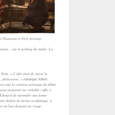
ie Dequenne et Niels Arestrup
tournée… sur le parking du studio. La
 livre.
« L’idée était de suivre la
, abstraction, »
remarque Albert
ix tant la création artistique du début
 nous proposait un véritable coffre à
 Edouard de reprendre une forme
son dédain du dessin académique, à
urs en leur donnant un visage