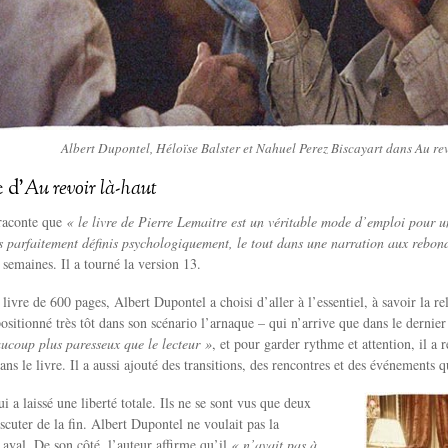
Albert Dupontel, Héloïse Balster et Nahuel Perez Biscayart dans Au re
e d’
Au revoir là-haut
raconte que
« le livre de Pierre Lemaitre est un véritable mode d’emploi pour un
s parfaitement définis psychologiquement, le tout dans une narration aux rebon
 semaines. Il a tourné la version 13.
livre de 600 pages, Albert Dupontel a choisi d’aller à l’essentiel, à savoir la re
positionné très tôt dans son scénario l’arnaque – qui n’arrive que dans le dernier
aucoup plus paresseux que le lecteur »
, et pour garder rythme et attention, il a 
ns le livre. Il a aussi ajouté des transitions, des rencontres et des événements qu
i a laissé une liberté totale. Ils ne se sont vus que deux
iscuter de la fin. Albert Dupontel ne voulait pas la
 aval. De son côté, l’auteur affirme qu’il
« n’avait pas à