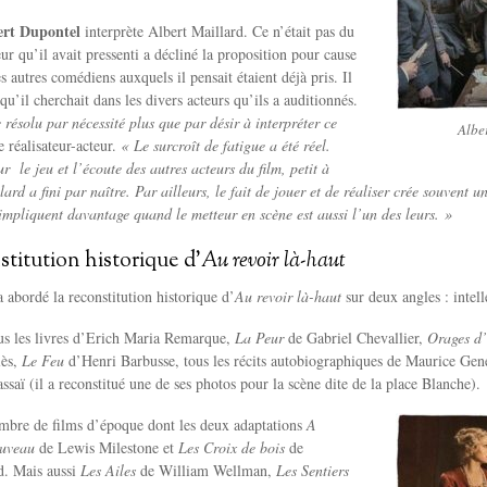
ert Dupontel
interprète Albert Maillard. Ce n’était pas du
ur qu’il avait pressenti a décliné la proposition pour cause
 autres comédiens auxquels il pensait étaient déjà pris. Il
qu’il cherchait dans les divers acteurs qu’ils a auditionnés.
 résolu par nécessité plus que par désir à interpréter ce
Albe
e réalisateur-acteur.
« Le surcroît de fatigue a été réel.
r le jeu et l’écoute des autres acteurs du film, petit à
lard a fini par naître.
Par ailleurs, le fait de jouer et de réaliser crée souvent u
’impliquent davantage quand le metteur en scène est aussi l’un des leurs. »
stitution historique d’
Au revoir là-haut
 abordé la reconstitution historique d’
Au revoir là-haut
sur deux angles : intel
ous les livres d’Erich Maria Remarque,
La Peur
de Gabriel Chevallier,
Orages d
lès,
Le Feu
d’Henri Barbusse, tous les récits autobiographiques de Maurice Ge
ssaï (il a reconstitué une de ses photos pour la scène dite de la place Blanche).
ombre de films d’époque dont les deux adaptations
A
nouveau
de Lewis Milestone et
Les Croix de bois
de
. Mais aussi
Les Ailes
de William Wellman,
Les Sentiers