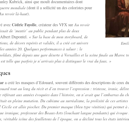
anley Kubrick, ainsi que moult documentaires dont
guerre mondiale (
dont il a sollicité un des coloristes pour
Au revoir là-haut
).
Cédric Fayolle
oré avec
, créateur des VFX sur
Au revoir
gissait de ‘mentir’ au public pendant plus de deux
 Albert Dupontel.
« Sur la base de mon storyboard, de
ions, de décors repérés et validés, il a créé cet univers
Emil
 les années 20.
Quelques performances à saluer : le
soldats, filmé depuis une gare déserte à Versailles et la scène finale au Maroc 
 est telle que parfois je n’arrivais plus à distinguer le vrai du faux. »
ques
ar
a créé les masques d’Edouard, souvent différents des descriptions de ceux du
ard tout au long du récit et d’en trouver l’expression : tristesse, ironie, délire
e référant aux années évoquées dans l’histoire, on n’avait que l’embarras du cho
tait en pleine mutation.
Du cubisme au surréalisme, la prolixité de ces artistes
 Cécile est allée piocher.
Du premier masque (bleu type vénitien) qui permet à
e ironique, professeur des Beaux-Arts (louchant langue pendante) qui évoque 
, véritable icône des feuilletons de l’époque, on a décliné tous les états intérie