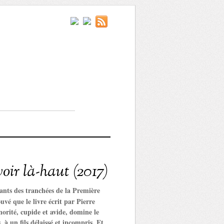
ir là-haut (2017)
ants des tranchées de la Première
 que le livre écrit par Pierre
orité, cupide et avide, domine le
 à un fils délaissé et incompris. Et