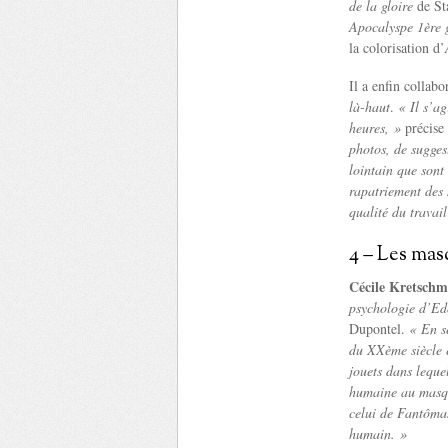
de la gloire
de St
Apocalyspe 1ère 
la colorisation d’
Il a enfin collab
là-haut
.
« Il s’a
heures, »
précise
photos, de suggest
lointain que sont
rapatriement des 
qualité du travail
4 – Les mas
Cécile Kretschm
psychologie d’Edou
Dupontel.
« En s
du XXème siècle é
jouets dans lequel
humaine au masqu
celui de Fantômas
humain. »