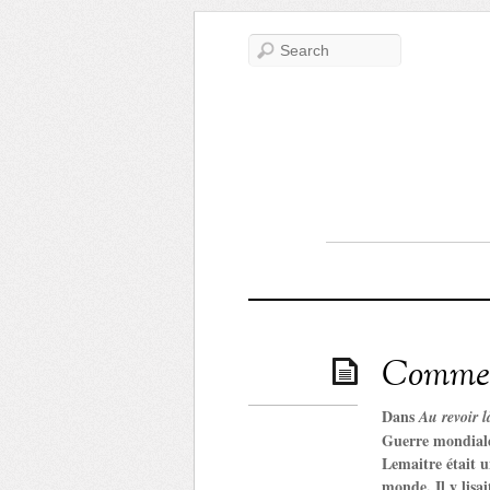
Comment
Dans
Au revoir 
Guerre mondiale
Lemaitre était u
monde. Il y lisai