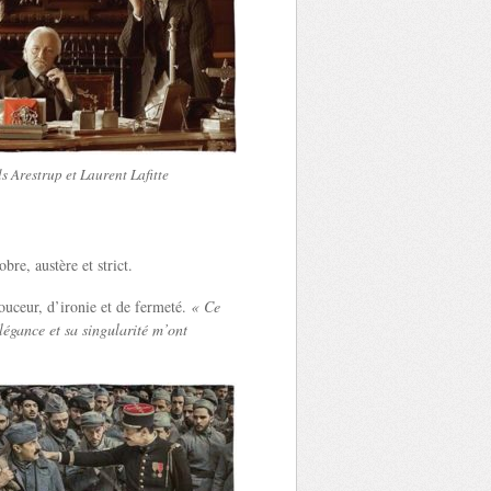
s Arestrup et Laurent Lafitte
bre, austère et strict.
ouceur, d’ironie et de fermeté.
« Ce
légance et sa singularité m’ont