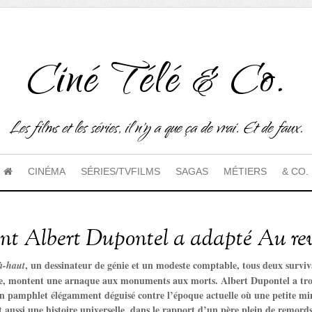
Ciné Télé & Co.
Les films et les séries, il n'y a que ça de vrai. Et de faux.
CINÉMA
SÉRIES/TVFILMS
SAGAS
MÉTIERS
& CO.
 Albert Dupontel a adapté Au revo
, un dessinateur de génie et un modeste comptable, tous deux surviv
là-haut
, montent une arnaque aux monuments aux morts. Albert Dupontel a trouvé
n pamphlet élégamment déguisé contre l’époque actuelle où une petite min
t aussi une histoire universelle, dans le rapport d’un père plein de remords,