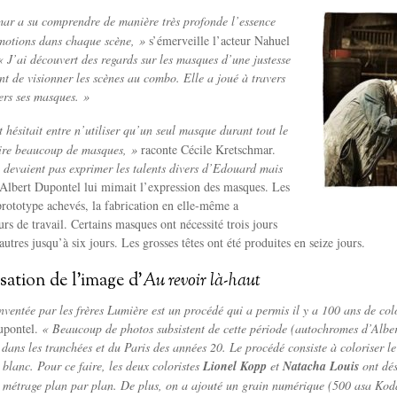
mar a su comprendre de manière très profonde l’essence
motions dans chaque scène, »
s’émerveille l’acteur Nahuel
« J’ai découvert des regards sur les masques d’une justesse
 de visionner les scènes au combo. Elle a joué à travers
ers ses masques. »
 hésitait entre n’utiliser qu’un seul masque durant tout le
aire beaucoup de masques, »
raconte Cécile Kretschmar.
devaient pas exprimer les talents divers d’Edouard mais
Albert Dupontel lui mimait l’expression des masques. Les
prototype achevés, la fabrication en elle-même a
rs de travail. Certains masques ont nécessité trois jours
autres jusqu’à six jours. Les grosses têtes ont été produites en seize jours.
isation de l’image d’
Au revoir là-haut
nventée par les frères Lumière est un procédé qui a permis il y a 100 ans de col
upontel.
« Beaucoup de photos subsistent de cette période (autochromes d’Albe
 dans les tranchées et du Paris des années 20. Le procédé consiste à coloriser le
 blanc. Pour ce faire, les deux coloristes
Lionel Kopp
et
Natacha Louis
ont dés
g métrage plan par plan. De plus, on a ajouté un grain numérique (500 asa Kodak