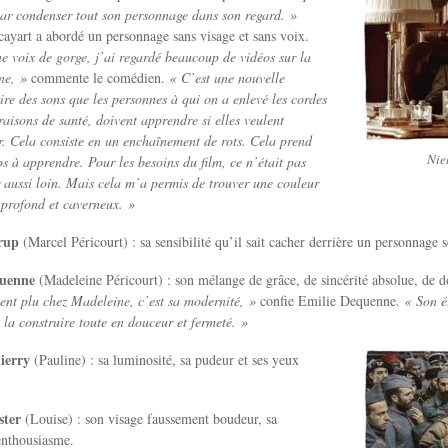
par condenser tout son personnage dans son regard. »
ayart a abordé un personnage sans visage et sans voix.
e voix de gorge, j’ai regardé beaucoup de vidéos sur la
ne, »
commente le comédien.
« C’est une nouvelle
re des sons que les personnes à qui on a enlevé les cordes
raisons de santé, doivent apprendre si elles veulent
r. Cela consiste en un enchaînement de rots. Cela prend
Niel
 à apprendre. Pour les besoins du film, ce n’était pas
r aussi loin. Mais cela m’a permis de trouver une couleur
 profond et caverneux. »
trup
(Marcel Péricourt) : sa sensibilité qu’il sait cacher derrière un personnage so
quenne
(Madeleine Péricourt) : son mélange de grâce, de sincérité absolue, de d
nt plu chez Madeleine, c’est sa modernité, »
confie Emilie Dequenne.
« Son é
la construire toute en douceur et fermeté. »
ierry
(Pauline) : sa luminosité, sa pudeur et ses yeux
ster
(Louise) : son visage faussement boudeur, sa
enthousiasme.