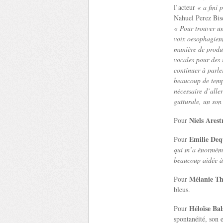
l’acteur
« a fini 
Nahuel Perez Bisc
« Pour trouver un
voix oesophagien
manière de produi
vocales pour des 
continuer à parle
beaucoup de temps
nécessaire d’alle
gutturale, un son
Niels Ares
Pour
Emilie De
Pour
qui m’a énorméme
beaucoup aidée à 
Mélanie Th
Pour
bleus.
Héloïse Bal
Pour
spontanéité, son 