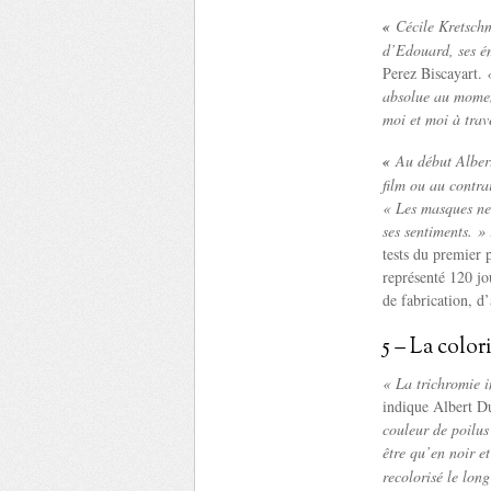
«
Cécile Kretsch
d’Edouard, ses é
Perez Biscayart.
absolue au moment
moi et moi à trav
«
Au début Albert
film ou au contr
« Les masques ne 
ses sentiments. »
tests du premier 
représenté 120 jou
de fabrication, d’
5 – La color
« La trichromie i
indique Albert D
couleur de poilus
être qu’en noir et
recolorisé le lon