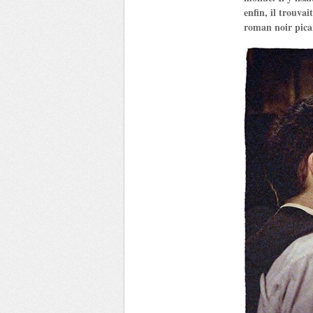
enfin, il trouva
roman noir picar