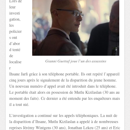
Lors de
leur
investi
gation,
les
policier
s ont
d’abor
d tenté
de
Gianni Guettaf joue l’un des assassins
localise
r
Ihsane Jarfi grâce à son téléphone portable. Ils ont repéré l’appareil
cinq jours après le signalement de la disparition du jeune homme.
Un nouveau numéro d’appel avait été introduit dans le téléphone.
Le portable était alors en possession de Mutlu Kizilaslan (30 ans au
moment des faits). Ce dernier a été entendu par les enquêteurs mais
il a tout nié.
L’investigation a continué sur les appels téléphoniques. La nuit de
la disparition d’Ihsane, Mutlu Kizilaslan a appelé à de nombreuses
reprises Jérémy Wintgens (30 ans), Jonathan Lekeu (25 ans) et Eric