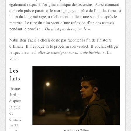
également respecté l’origine ethnique des assassins. Aussi étonnant
que cela puisse paraître, le mariage gay du père de l’un des tueurs à
la fin du long métrage, a réellement eu lieu, une semaine après le
meurtre. Le titre du film vient d’une réflexion d’un des accusés
pendant le procès :
« On n’est pas des animals »
.
Nabil Ben Yadir a choisi de ne pas raconter la fin de l’histoire
d’Ihsane. Il n’évoque ni le procès ni son verdict. Il voulait obliger
le spectateur
« à aller se renseigner sur la vraie histoire »
. La
voici.
Les
faits
Ihsane
Jarfi a
disparu
la nuit
du
dimanc
he 22
Soufiane Chilah