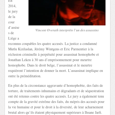
En
2014,
le jury
de la
cour
d’assise
Vincent Overath interprète l’un des assassins
s de
Liège a
reconnus coupables les quatre accusés. La justice a condamné
Mutlu Kizilaslan, Jérémy Wintgens et Eric Parmentier à la
réclusion criminelle à perpétuité pour assassinat homophobe et
Jonathan Lekeu à 30 ans d’emprisonnement pour meurtre
homophobe. Dans le droit belge, l’assassinat et le meurtre
requièrent l’intention de donner la mort. L’assassinat implique en
outre la préméditation.
En plus de la circonstance aggravante d’homophobie, des faits de
torture, de traitements inhumains et dégradants et de séquestration
ont été retenus contre les quatre accusés. Le jury a également tenu
compte de la gravité extrême des faits, du mépris des accusés pour
la vie humaine et pour le droit à la diversité, de leur acharnement
brutal alors qu’ils étaient physiquement supérieurs à Ihsane Jarfi.