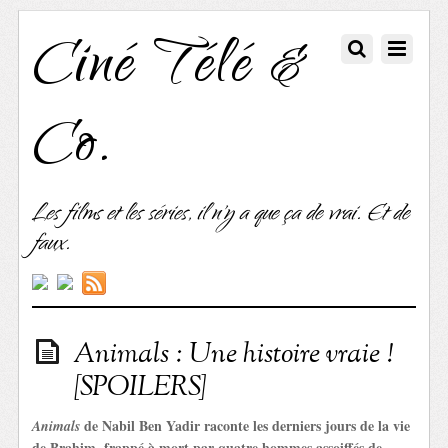
Ciné Télé &
Co.
Les films et les séries, il n'y a que ça de vrai. Et de
faux.
Animals : Une histoire vraie !
[SPOILERS]
de Nabil Ben Yadir raconte les derniers jours de la vie
Animals
de Brahim, frappé à mort par quatre hommes assoiffés de