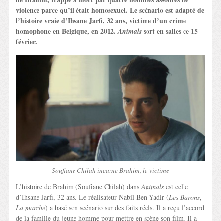
violence parce qu’il était homosexuel. Le scénario est adapté de
l’histoire vraie d’Ihsane Jarfi, 32 ans, victime d’un crime
homophone en Belgique, en 2012.
sort en salles ce 15
Animals
février.
Soufiane Chilah incarne Brahim, la victime
L’histoire de Brahim (Soufiane Chilah) dans
Animals
est celle
d’Ihsane Jarfi, 32 ans. Le réalisateur Nabil Ben Yadir (
Les Barons
,
La marche
) a basé son scénario sur des faits réels. Il a reçu l’accord
de la famille du jeune homme pour mettre en scène son film. Il a