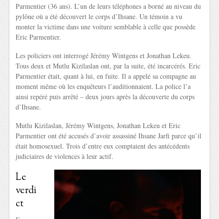
Parmentier (36 ans). L’un de leurs téléphones a borné au niveau du
pylône où a été découvert le corps d’Ihsane. Un témoin a vu
monter la victime dans une voiture semblable à celle que possède
Eric Parmentier.
Les policiers ont interrogé Jérémy Wintgens et Jonathan Lekeu.
Tous deux et Mutlu Kizilaslan ont, par la suite, été incarcérés. Eric
Parmentier était, quant à lui, en fuite. Il a appelé sa compagne au
moment même où les enquêteurs l’auditionnaient. La police l’a
ainsi repéré puis arrêté – deux jours après la découverte du corps
d’Ihsane.
Mutlu Kizilaslan, Jérémy Wintgens, Jonathan Lekeu et Eric
Parmentier ont été accusés d’avoir assassiné Ihsane Jarfi parce qu’il
était homosexuel. Trois d’entre eux comptaient des antécédents
judiciaires de violences à leur actif.
Le
verdi
ct