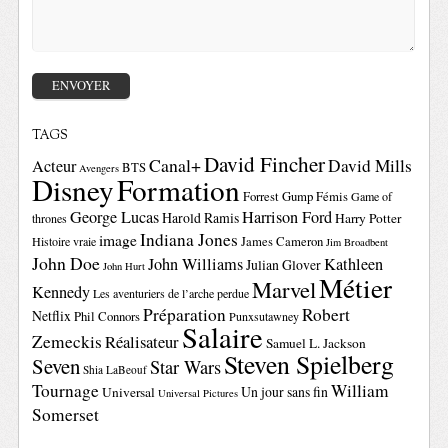
TAGS
David Fincher
Canal+
David Mills
Acteur
BTS
Avengers
Disney
Formation
Forrest Gump
Fémis
Game of
George Lucas
Harrison Ford
Harold Ramis
Harry Potter
thrones
Indiana Jones
image
Histoire vraie
James Cameron
Jim Broadbent
John Doe
John Williams
Kathleen
Julian Glover
John Hurt
Métier
Marvel
Kennedy
Les aventuriers de l’arche perdue
Préparation
Robert
Netflix
Phil Connors
Punxsutawney
Salaire
Zemeckis
Réalisateur
Samuel L. Jackson
Steven Spielberg
Seven
Star Wars
Shia LaBeouf
Tournage
William
Un jour sans fin
Universal
Universal Pictures
Somerset