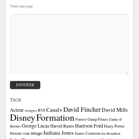
Votre message
TAGS
David Fincher
Canal+
David Mills
Acteur
BTS
Avengers
Disney
Formation
Forrest Gump
Fémis
Game of
George Lucas
Harrison Ford
Harold Ramis
Harry Potter
thrones
Indiana Jones
image
Histoire vraie
James Cameron
Jim Broadbent