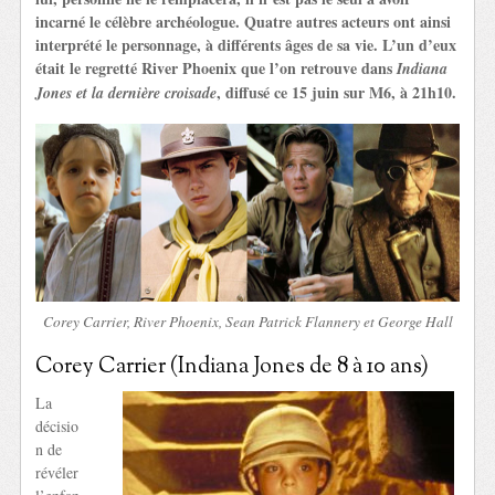
incarné le célèbre archéologue. Quatre autres acteurs ont ainsi
interprété le personnage, à différents âges de sa vie. L’un d’eux
était le regretté River Phoenix que l’on retrouve dans
Indiana
, diffusé ce 15 juin sur M6, à 21h10.
Jones et la dernière croisade
Corey Carrier, River Phoenix, Sean Patrick Flannery et George Hall
Corey Carrier (Indiana Jones de 8 à 10 ans)
La
décisio
n de
révéler