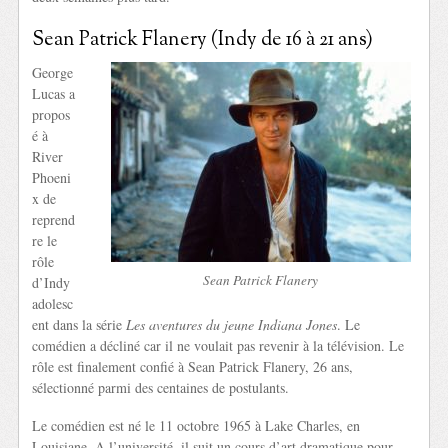
Sean Patrick Flanery (Indy de 16 à 21 ans)
George
Lucas a
propos
é à
River
Phoeni
x de
reprend
re le
rôle
Sean Patrick Flanery
d’Indy
adolesc
ent dans la série
Les aventures du jeune Indiana Jones
. Le
comédien a décliné car il ne voulait pas revenir à la télévision. Le
rôle est finalement confié à Sean Patrick Flanery, 26 ans,
sélectionné parmi des centaines de postulants.
Le comédien est né le 11 octobre 1965 à Lake Charles, en
Louisiane. A l’université, il suit un cours d’art dramatique pour