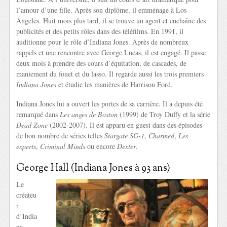
l’amour d’une fille. Après son diplôme, il emménage à Los
Angeles. Huit mois plus tard, il se trouve un agent et enchaîne des
publicités et des petits rôles dans des téléfilms. En 1991, il
auditionne pour le rôle d’Indiana Jones. Après de nombreux
rappels et une rencontre avec George Lucas, il est engagé. Il passe
deux mois à prendre des cours d’équitation, de cascades, de
maniement du fouet et du lasso. Il regarde aussi les trois premiers
Indiana Jones
et étudie les manières de Harrison Ford.
Indiana Jones lui a ouvert les portes de sa carrière. Il a depuis été
remarqué dans
Les anges de Boston
(1999) de Troy Duffy et la série
Dead Zone
(2002-2007). Il est apparu en guest dans des épisodes
de bon nombre de séries telles
Stargate SG-1
,
Charmed
,
Les
experts
,
Criminal Minds
ou encore
Dexter
.
George Hall (Indiana Jones à 93 ans)
Le
créateu
r
d’India
na