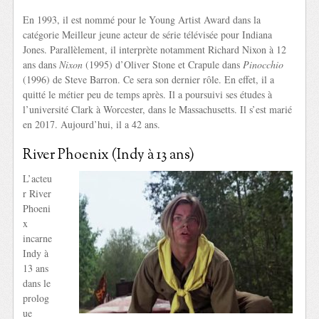
En 1993, il est nommé pour le Young Artist Award dans la
catégorie Meilleur jeune acteur de série télévisée pour Indiana
Jones. Parallèlement, il interprète notamment Richard Nixon à 12
ans dans
Nixon
(1995) d’Oliver Stone et Crapule dans
Pinocchio
(1996) de Steve Barron. Ce sera son dernier rôle. En effet, il a
quitté le métier peu de temps après. Il a poursuivi ses études à
l’université Clark à Worcester, dans le Massachusetts. Il s’est marié
en 2017. Aujourd’hui, il a 42 ans.
River Phoenix (Indy à 13 ans)
L’acteu
r River
Phoeni
x
incarne
Indy à
13 ans
dans le
prolog
ue