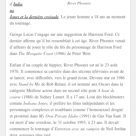
River Phoenix
d’
India
na
Jones et la dernière croisade
. Le jeune homme a 18 ans au moment
du tournage.
George Lucas l’engage sur une suggestion de Harrison Ford. Ce
dernier affirme qu’il lui ressemblait à cet âge. River Phoenix venait
d’ailleurs de jouer le rôle du fils du personnage de Harrison Ford
dans
The Mosquito Coast
(1986) de Peter Weir.
Enfant d’un couple de hippies, River Phoenix est né le 23 août
1970. Il commence sa carrière dans des sitcoms télévisées avant de
se lancer, avec difficultés, vers le grand écran. Devenu star en 1986
avec
Stand by Me
de Rob Reiner, il est nommé aux Oscars dans la
catégorie Meilleur acteur dans un second rôle pour
A bout de
course
(1988) de Sidney Lumet. Il a 17 ans. Loin des blockbusters
comme
Indiana Jones
, il préfère les films indépendants et les
personnages complexes et troublants comme l’homosexuel drogué
et prostitué dans
My Own Private Idaho
(1991) de Gus Van Sant. Il
est mort d’une overdose, le 31 octobre 1993, à 23 ans. Il devait
commencer le tournage d’
Entretien avec un vampire
de Neil Jordan
deux semaines plus tard.