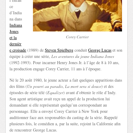
l’enfan
ce
d’India
na dans
Indiana
Jones
Corey Carrier
et la
dernièr
e croisade
(1989) de
Steven Spielberg
conduit
George Lucas
et son
équipe à créer une série,
Les aventures du jeune Indiana Jones
(1992-1993). Pour incarner Henry Jones Jr. à l’âge de 8 à 10 ans,
la production engage Corey Carrier, 11 ans à l’époque.
Né le 20 août 1980, le jeune acteur a fait quelques apparitions dans
des films (
Un pourri au paradis
,
La mort sera si douce
) et des
épisodes de série télé (
Equalizer
) avant d’obtenir le rôle d’Indy.
Son agent artistique avait reçu un appel de la production lui
demandant si elle représentait quelqu’un correspondant au
personnage. Elle a envoyé Corey Carrier à New York pour
auditionner face aux responsables du casting de la série. Rappelé
plusieurs fois, le comédien a, par la suite, rejoint la Californie afin
de rencontrer George Lucas.