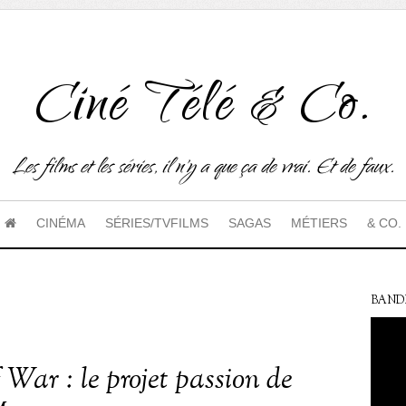
Ciné Télé & Co.
Les films et les séries, il n'y a que ça de vrai. Et de faux.
CINÉMA
SÉRIES/TVFILMS
SAGAS
MÉTIERS
& CO.
BAND
 War : le projet passion de