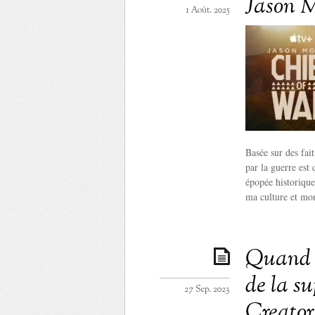
Jason 
1 Août. 2025
Basée sur des fai
par la guerre est
épopée historique
ma culture et mon
Quand G
de la s
27 Sep. 2023
Creator