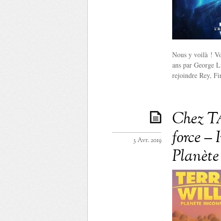
Nous y voilà ! Vo
ans par George L
rejoindre Rey, Fi
Chez TA
force – 
3 Avr. 2019
Planète