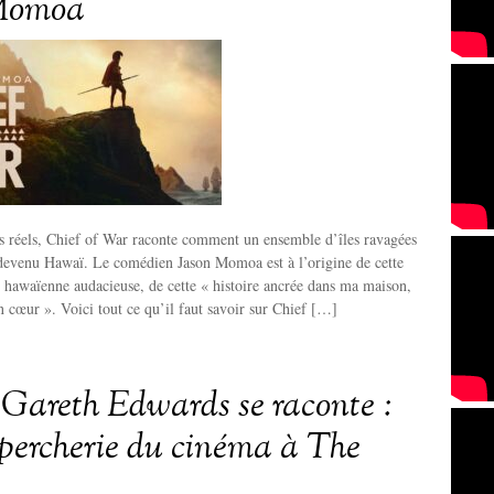
Momoa
ts réels, Chief of War raconte comment un ensemble d’îles ravagées
 devenu Hawaï. Le comédien Jason Momoa est à l’origine de cette
 hawaïenne audacieuse, de cette « histoire ancrée dans ma maison,
 cœur ». Voici tout ce qu’il faut savoir sur Chief […]
areth Edwards se raconte :
upercherie du cinéma à The