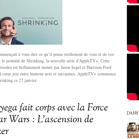
ommençait à vous dire ce qu’il pense réellement de vous et de vos
 le postulat de Shrinking, la nouvelle série d’AppleTV+. Cette
pisodes est brillamment menée par Jason Segel et Harrison Ford
 à cœur joie entre humour noir et sarcasmes. AppleTV+ commence
rinking ce 27 janvier.
yega fait corps avec la Force
DANS 
ar Wars : L’ascension de
er