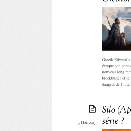
Gareth Edward a d
évoque son parcou
nouveau long métr
blockbuster et le
dangers de l’intel
Silo (Ap
série ?
5 Mai. 2023