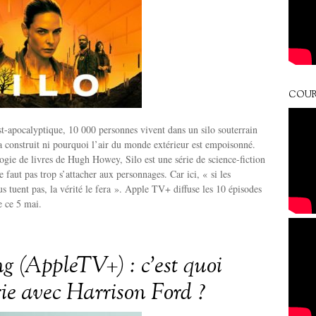
COUR
t-apocalyptique, 10 000 personnes vivent dans un silo souterrain
’a construit ni pourquoi l’air du monde extérieur est empoisonné.
logie de livres de Hugh Howey, Silo est une série de science-fiction
e faut pas trop s’attacher aux personnages. Car ici, « si les
 tuent pas, la vérité le fera ». Apple TV+ diffuse les 10 épisodes
e ce 5 mai.
ng (AppleTV+) : c’est quoi
rie avec Harrison Ford ?