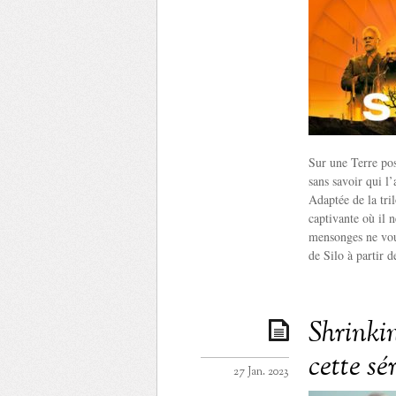
Sur une Terre pos
sans savoir qui l
Adaptée de la tri
captivante où il n
mensonges ne vous
de Silo à partir d
Shrinki
cette sé
27 Jan. 2023