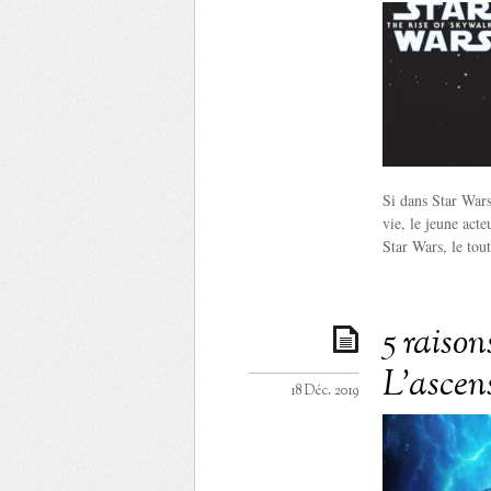
Si dans Star Wars
vie, le jeune act
Star Wars, le tou
5 raison
L’ascen
18 Déc. 2019