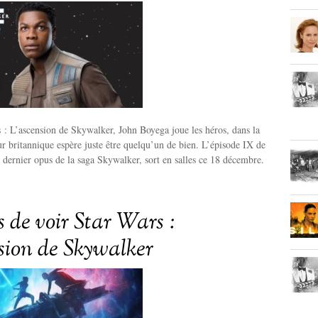
 : L’ascension de Skywalker, John Boyega joue les héros, dans la
eur britannique espère juste être quelqu’un de bien. L’épisode IX de
t dernier opus de la saga Skywalker, sort en salles ce 18 décembre.
s de voir Star Wars :
sion de Skywalker