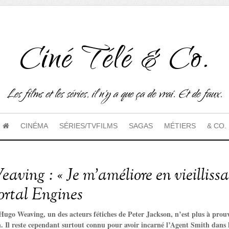
Ciné Télé & Co.
Les films et les séries, il n'y a que ça de vrai. Et de faux.
CINÉMA
SÉRIES/TVFILMS
SAGAS
MÉTIERS
& CO.
ving : « Je m’améliore en vieillissa
rtal Engines
’Hugo Weaving, un des acteurs fétiches de Peter Jackson, n’est plus à prou
on. Il reste cependant surtout connu pour avoir incarné l’Agent Smith dans 