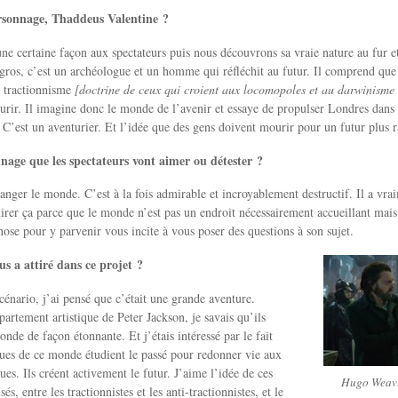
ersonnage, Thaddeus Valentine ?
une certaine façon aux spectateurs puis nous découvrons sa vraie nature au fur et
 gros, c’est un archéologue et un homme qui réfléchit au futur. Il comprend que 
e tractionnisme
[doctrine de ceux qui croient aux locomopoles et au darwinisme
ir. Il imagine donc le monde de l’avenir et essaye de propulser Londres dans l
. C’est un aventurier. Et l’idée que des gens doivent mourir pour un futur plus 
nage que les spectateurs vont aimer ou détester ?
hanger le monde. C’est à la fois admirable et incroyablement destructif. Il a vra
er ça parce que le monde n’est pas un endroit nécessairement accueillant mais d’
chose pour y parvenir vous incite à vous poser des questions à son sujet.
us a attiré dans ce projet ?
scénario, j’ai pensé que c’était une grande aventure.
partement artistique de Peter Jackson, je savais qu’ils
onde de façon étonnante. Et j’étais intéressé par le fait
ues de ce monde étudient le passé pour redonner vie aux
es. Ils créent activement le futur. J’aime l’idée de ces
Hugo Weavi
s, entre les tractionnistes et les anti-tractionnistes, et le