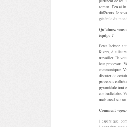
pertinent de les l
roman. J’en ai lu 
différents. Je sav
générale du monde
Qu’aimez-vous da
équipe ?
Peter Jackson a u
Rivers, d’ailleur
travailler. Ils vo
leur processus. V
communiquer. Vou
discuter de certa
processus collab
pyramidale tout e
contradictoire. V
mais aussi sur un 
Comment voyez-v
J’espère que, com
à connaître mon 