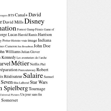
David
Canal+
BTS
vengers
Disney
r
David Mills
ation
Forrest Gump
Fémis
Game of
orge Lucas
Harrison
Harold Ramis
Indiana
image
y Potter
Histoire vraie
John Doe
mes Cameron
Jim Broadbent
ohn Williams
Julian Glover
n Kennedy
Les aventuriers de l’arche
Métier
rvel
Netflix
Phil
réparation
Robert
Punxsutawney
Salaire
is
Réalisateur
Samuel
Seven
Star Wars
n
Shia LaBeouf
n Spielberg
Tournage
Un jour sans fin
Universal Pictures
 Somerset