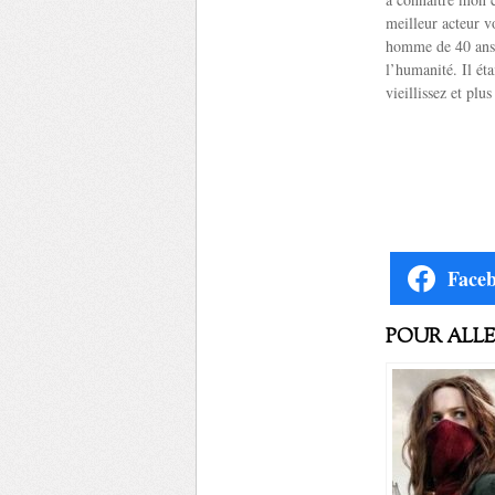
meilleur acteur v
homme de 40 ans 
l’humanité. Il ét
vieillissez et pl
Face
POUR ALLER