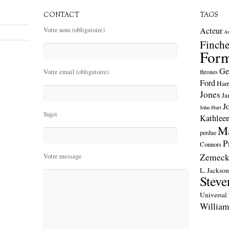
CONTACT
TAGS
Acteur
Votre nom (obligatoire)
A
Finche
Form
Ge
thrones
Votre email (obligatoire)
Ford
Harr
Jones
Ja
J
John Hurt
Sujet
Kathlee
Ma
perdue
P
Connors
Zemeck
Votre message
L. Jackso
Steve
Universal
William