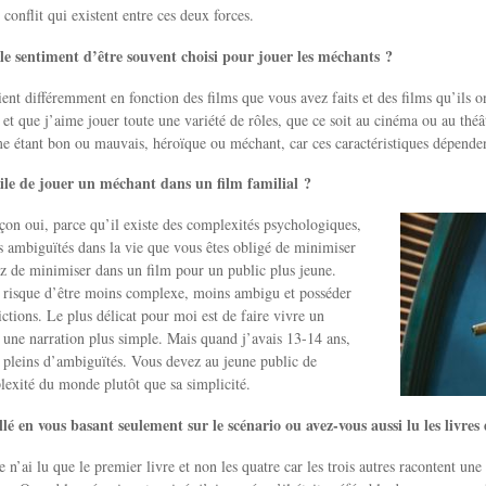
e conflit qui existent entre ces deux forces.
le sentiment d’être souvent choisi pour jouer les méchants ?
nt différemment en fonction des films que vous avez faits et des films qu’ils ont
et que j’aime jouer toute une variété de rôles, que ce soit au cinéma ou au théâ
 étant bon ou mauvais, héroïque ou méchant, car ces caractéristiques dépenden
icile de jouer un méchant dans un film familial ?
çon oui, parce qu’il existe des complexités psychologiques,
s ambiguïtés dans la vie que vous êtes obligé de minimiser
z de minimiser dans un film pour un public plus jeune.
 risque d’être moins complexe, moins ambigu et posséder
ctions. Le plus délicat pour moi est de faire vivre un
 une narration plus simple. Mais quand j’avais 13-14 ans,
s pleins d’ambiguïtés. Vous devez au jeune public de
lexité du monde plutôt que sa simplicité.
llé en vous basant seulement sur le scénario ou avez-vous aussi lu les livres
Je n’ai lu que le premier livre et non les quatre car les trois autres racontent une