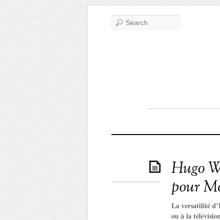
Hugo Wea
pour Mo
La versatilité d
ou à la télévisi