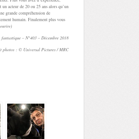
t un acteur de 20 ou 25 ans alors qu’un
’une grande compréhension de
ortement humain. Finalement plus vous
ourire)
n fantastique – N°403 – Décembre 2018
t photos : © Universal Pictures / MRC