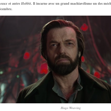
et autre
. Il incarne avec un grand machiavélisme un des méc
neaux
Hobbit
décembre.
Hugo Weaving