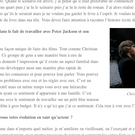
ire. Quand le scénario est arrivé, j’ai pensé qu’il était préférable de commencer 
un quart puis j’ai lu le scénario puis j’ai lu le reste du roman. J’ai alors réalisé 
ais qu’ils le seraient mais je ne voulais pas garder le livre à l’esprit. Je voulais 
 du livre dans ma tête. Vous devez faire attention à raconter l’histoire écrite da
ns le fait de travailler avec Peter Jackson et son
ne façon unique de faire des films. Tout comme Christian
s. Ce groupe de gens a une manière bien à eux de
us donnent l’impression qu’il existe un aspect familial dans
ous développez aussi une manière plus rapide de
s les connaissez et pour pouvez leur parler. Vous pouvez
ins problèmes avec eux et les régler avec eux. C’est un
oratif mais en même temps vous avez une hiérarchie
n ayant ce sentiment d’appartenir à une famille. C’est
Chri
ous avez le sentiment de travailler sur un petit film maison
film à gros budget. Il n’y a qu’ici que j’ai ce sentiment. Cela rien à voir avec 
ous votre évolution en tant qu’acteur ?
me dans n’importe quel métier, je m’améliore en vieillissant, en l’exerçant et en 
comportement, mon propre processus de penser et comment les autres font ce mé