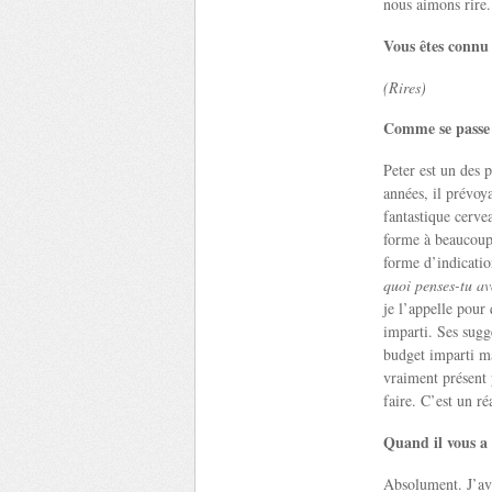
nous aimons rire.
Vous êtes connu 
(Rires)
Comme se passe v
Peter est un des 
années, il prévoya
fantastique cerve
forme à beaucoup
forme d’indicat
quoi penses-tu av
je l’appelle pour 
imparti. Ses sugg
budget imparti ma
vraiment présent 
faire. C’est un ré
Quand il vous a 
Absolument. J’ava