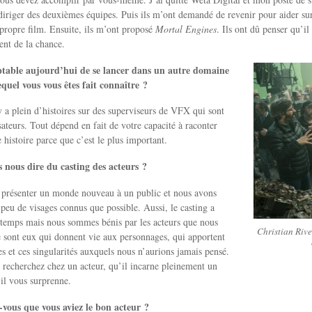
diriger des deuxièmes équipes. Puis ils m’ont demandé de revenir pour aider su
n propre film. Ensuite, ils m’ont proposé
Mortal Engines
. Ils ont dû penser qu’i
ent de la chance.
eptable aujourd’hui de se lancer dans un autre domaine
equel vous vous êtes fait connaître ?
 y a plein d’histoires sur des superviseurs de VFX qui sont
sateurs. Tout dépend en fait de votre capacité à raconter
histoire parce que c’est le plus important.
 nous dire du casting des acteurs ?
 présenter un monde nouveau à un public et nous avons
 peu de visages connus que possible. Aussi, le casting a
 temps mais nous sommes bénis par les acteurs que nous
Christian Rive
 sont eux qui donnent vie aux personnages, qui apportent
es et ces singularités auxquels nous n’aurions jamais pensé.
 recherchez chez un acteur, qu’il incarne pleinement un
il vous surprenne.
vous que vous aviez le bon acteur ?