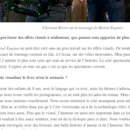
Christian Rivers sur le tournage de Mortal Engines
perviseur des effets visuels à réalisateur, que pensez-vous apporter de plu
tal Engines
ne peut être créé sans un gros travail sur les effets visuels. De no
ateaux de tournage existent en fait, à l’écran, sur des villes mouvantes. Mon pass
ue j’admire le plus sont ceux qui sont au service de l’histoire. Le côté spectacu
écit. J’espère en tout cas que c’est ce que les spectateurs verront.
 de visualiser le livre et/ou le scénario ?
 pour des enfants de 8 ans, avec le langage qui va avec, mais les thèmes s’adress
ue nous avons vieilli les protagonistes, ce ne sont plus les ados du roman. Mais 
que nous aimions visuellement. Nous avons minimisé le côté steampunk pour mie
e film ne se réfère donc pas qu’à l’ère victorienne ou à de la technologie rétro, 
vieux trucs aussi. Plus que le visuel, l’humour est aussi très important dans ce 
s tendent à être assez sombres, tout est de la dystopie pure et dure. Nous vouli
nde envergure avec des frissons, une belle histoire d’amour et de l’humour. N