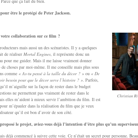
 Parce que ça fait du bien.
pour être le protégé de Peter Jackson.
otre collaboration sur ce film ?
producteurs mais aussi un des scénaristes. Il y a quelques
it de réaliser
Mortal Engines
, il représente donc un
au pour me guider. Mais il me laisse vraiment donner
 de choses par moi-même. Il me conseille mais plus sous
ions comme
« As-tu pensé à la taille du décor ?
» ou
« De
oir besoin pour que le décor serve l’histoire ? »
. Parfois,
qu’il m’aiguille sur la façon de rester dans le budget
estions ne permettent pas vraiment de rester dans le
Christian R
is elles m’aident à mieux servir l’ambition du film. Il est
pour m’épauler dans la réalisation du film que je veux
alisateur qu’il est bon d’avoir de son côté.
proposé le projet, aviez-vous déjà l’intention d’être plus qu’un supervise
is déjà commencé à suivre cette voie. Ce n’était un secret pour personne. Bea