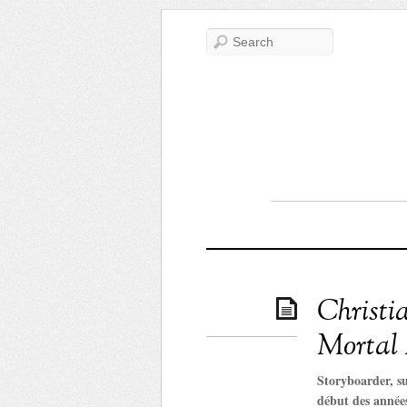
Christia
Mortal 
Storyboarder, su
début des années