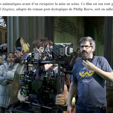
es animatiques avant d’en récupérer la mise en scène. Ce film est son tout
adapté du roman post-dystopique de Philip Reeve, sort en salle
l Engines,