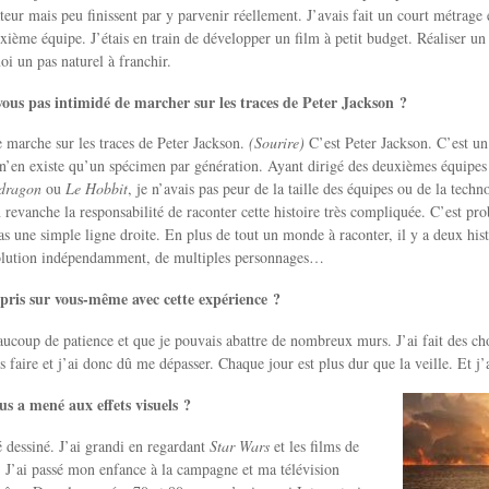
teur mais peu finissent par y parvenir réellement. J’avais fait un court métrage e
uxième équipe. J’étais en train de développer un film à petit budget. Réaliser
oi un pas naturel à franchir.
vous pas intimidé de marcher sur les traces de Peter Jackson ?
 marche sur les traces de Peter Jackson.
(Sourire)
C’est Peter Jackson. C’est un
 n’en existe qu’un spécimen par génération. Ayant dirigé des deuxièmes équipes 
 dragon
ou
Le Hobbit
, je n’avais pas peur de la taille des équipes ou de la techn
 revanche la responsabilité de raconter cette histoire très compliquée. C’est pr
as une simple ligne droite. En plus de tout un monde à raconter, il y a deux hist
solution indépendamment, de multiples personnages…
pris sur vous-même avec cette expérience ?
aucoup de patience et que je pouvais abattre de nombreux murs. J’ai fait des c
s faire et j’ai donc dû me dépasser. Chaque jour est plus dur que la veille. Et j’
us a mené aux effets visuels ?
é dessiné. J’ai grandi en regardant
Star Wars
et les films de
 J’ai passé mon enfance à la campagne et ma télévision