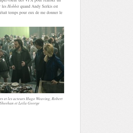
r les
Hobbit
quand Andy Serkis est
l était temps pour eux de me donner le
rs et les acteurs Hugo Weaving, Robert
Sheehan et Leila George