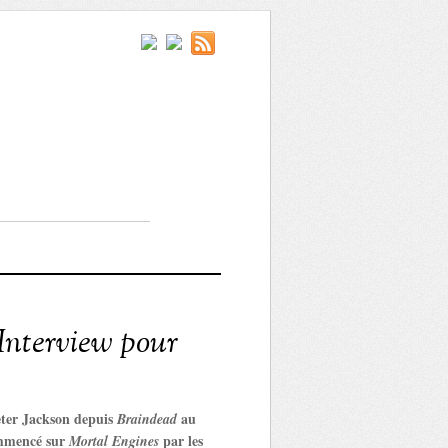
 Interview pour
Peter Jackson depuis
au
Braindead
ommencé sur
par les
Mortal Engines