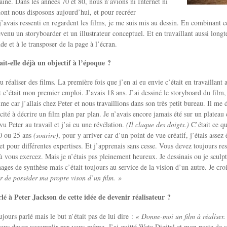
aîne. Dans les années 70 et 80, nous n’avions ni Internet ni
dont nous disposons aujourd’hui, et pour recréer
j’avais ressenti en regardent les films, je me suis mis au dessin. En combinant
evenu un storyboarder et un illustrateur conceptuel. Et en travaillant aussi long
e et à le transposer de la page à l’écran.
ait-elle déjà un objectif à l’époque ?
u réaliser des films. La première fois que j’en ai eu envie c’était en travaillant
t c’était mon premier emploi. J’avais 18 ans. J’ai dessiné le storyboard du film,
ime car j’allais chez Peter et nous travaillions dans son très petit bureau. Il me d
cité à décrire un film plan par plan. Je n’avais encore jamais été sur un plateau 
vu Peter au travail et j’ai eu une révélation.
(Il claque des doigts.)
C’était ce qu
20 ou 25 ans
(sourire)
, pour y arriver car d’un point de vue créatif, j’étais asse
 et pour différentes expertises. Et j’apprenais sans cesse. Vous devez toujours re
ù vous exercez. Mais je n’étais pas pleinement heureux. Je dessinais ou je sculpt
ges de synthèse mais c’était toujours au service de la vision d’un autre. Je croi
 de posséder ma propre vison d’un film. »
lé à Peter Jackson de cette idée de devenir réalisateur ?
jours parlé mais le but n’était pas de lui dire :
« Donne-moi un film à réaliser.
vous devez accomplir par vous-même. J’ai quitté Weta Digital et mon poste de 