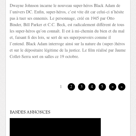
Dwayne Johnson incarne le nouveau super-héros Black Adam de
l’univers DC. Enfin, super-héros, c’est vite dit car celui-ci n’hésite
pas à tuer ses ennemis. Le personnage, créé en 1945 par Otto
Binder, Bill Parker et C.C. Beck, est radicalement différent de tous
les super-héros qu’on connaît. Il est à mi-chemin du bien et du mal
et, faisant fi des lois, se sert de ses superpouvoirs comme il
l’entend. Black Adam interroge ainsi sur la nature du (super-)héros
et sur le dépositaire légitime de la justice. Le film réalisé par Jaume
Collet-Serra sort en salles ce 19 octobre.
1
2
3
4
5
>
»
BANDES ANNONCES