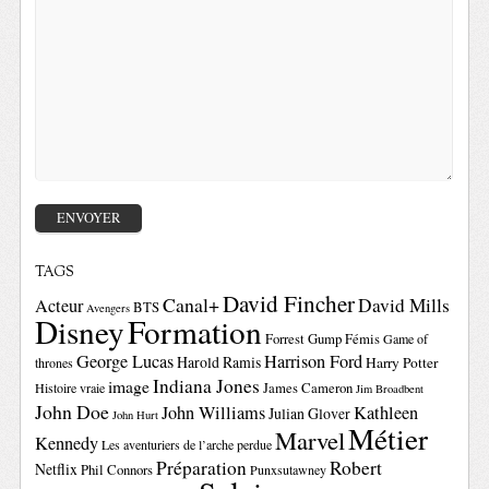
TAGS
David Fincher
Canal+
David Mills
Acteur
BTS
Avengers
Disney
Formation
Forrest Gump
Fémis
Game of
George Lucas
Harrison Ford
Harold Ramis
Harry Potter
thrones
Indiana Jones
image
Histoire vraie
James Cameron
Jim Broadbent
John Doe
John Williams
Kathleen
Julian Glover
John Hurt
Métier
Marvel
Kennedy
Les aventuriers de l’arche perdue
Préparation
Robert
Netflix
Phil Connors
Punxsutawney