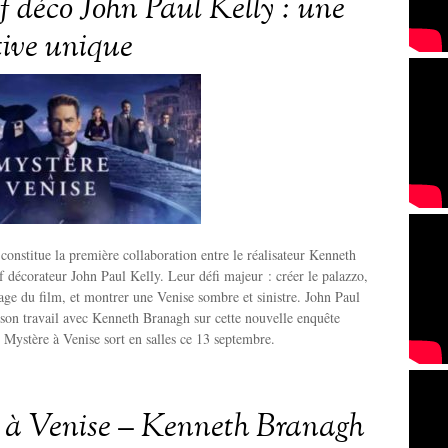
ef déco John Paul Kelly : une
tive unique
constitue la première collaboration entre le réalisateur Kenneth
f décorateur John Paul Kelly. Leur défi majeur : créer le palazzo,
age du film, et montrer une Venise sombre et sinistre. John Paul
 son travail avec Kenneth Branagh sur cette nouvelle enquête
 Mystère à Venise sort en salles ce 13 septembre.
 à Venise – Kenneth Branagh