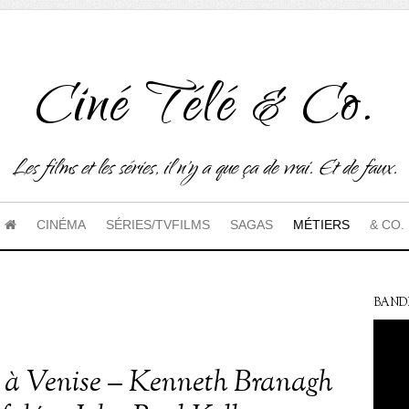
Ciné Télé & Co.
Les films et les séries, il n'y a que ça de vrai. Et de faux.
CINÉMA
SÉRIES/TVFILMS
SAGAS
MÉTIERS
& CO.
BAND
 à Venise – Kenneth Branagh