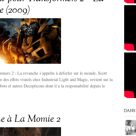
e (2009)
rmers 2 : La revanche s’apprête à déferler sur le monde, Scott
r des effets visuels chez Industrial Light and Magic, revient sur la
ots et autres Decepticons dont il a la responsabilité depuis le
DANS 
ue à La Momie 2