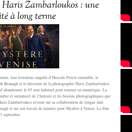
P Haris Zambarloukos : une
ité à long terme
nise, leur troisième enquête d’Hercule Poirot ensemble, le
th Branagh et le directeur de la photographie Haris Zambarloukos
fi d’abandonner le 65 mm habituel pour tourner en numérique. La
sombre et surnaturel de l’histoire et les besoins photographiques que
Haris Zambarloukos revient sur sa collaboration de longue date
agh et sur son travail de lumière pour Mystère à Venise. Le film
 13 septembre.