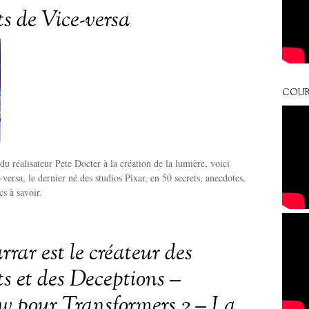
ts de Vice-versa
COUR
 du réalisateur Pete Docter à la création de la lumière, voici
-versa, le dernier né des studios Pixar, en 50 secrets, anecdotes,
cs à savoir.
rrar est le créateur des
s et des Deceptions –
ew pour Transformers 2 – La