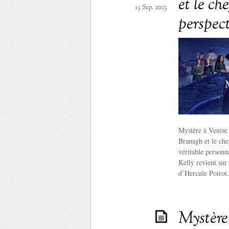
et le ch
13 Sep. 2023
perspec
Mystère à Venise 
Branagh et le che
véritable personn
Kelly revient sur
d’Hercule Poirot.
Mystère