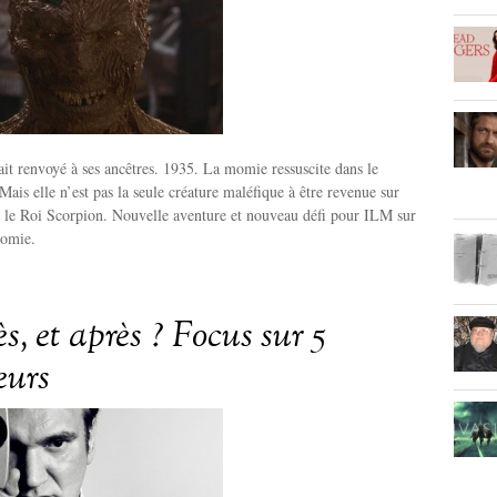
it renvoyé à ses ancêtres. 1935. La momie ressuscite dans le
ais elle n’est pas la seule créature maléfique à être revenue sur
si le Roi Scorpion. Nouvelle aventure et nouveau défi pour ILM sur
momie.
s, et après ? Focus sur 5
eurs