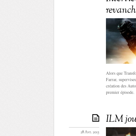
revanch
Alors que Transfo
Farrar, superviseu
création des Autob
premier épisode.
ILM jo
28 Avr. 2015