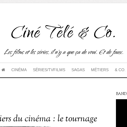
Ciné Télé & Co.
Les films et les séries, il n'y a que ça de vrai. Et de faux.
CINÉMA
SÉRIES/TVFILMS
SAGAS
MÉTIERS
& CO.
BAND
iers du cinéma : le tournage