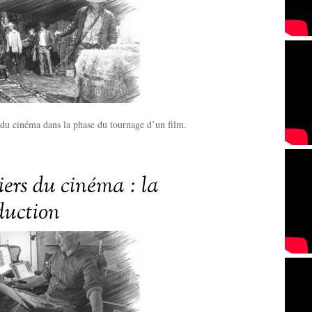
 du cinéma dans la phase du tournage d’un film.
iers du cinéma : la
duction