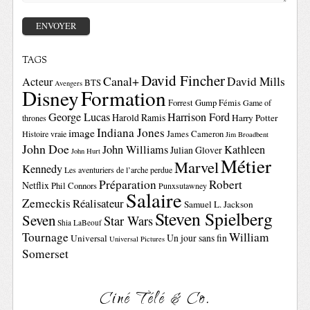
TAGS
David Fincher
Canal+
David Mills
Acteur
BTS
Avengers
Disney
Formation
Forrest Gump
Fémis
Game of
George Lucas
Harrison Ford
Harold Ramis
Harry Potter
thrones
Indiana Jones
image
Histoire vraie
James Cameron
Jim Broadbent
John Doe
John Williams
Kathleen
Julian Glover
John Hurt
Métier
Marvel
Kennedy
Les aventuriers de l’arche perdue
Préparation
Robert
Netflix
Phil Connors
Punxsutawney
Salaire
Zemeckis
Réalisateur
Samuel L. Jackson
Steven Spielberg
Seven
Star Wars
Shia LaBeouf
Tournage
William
Un jour sans fin
Universal
Universal Pictures
Somerset
Ciné Télé & Co.