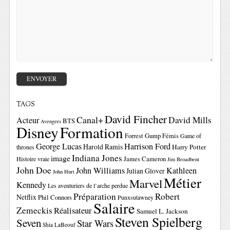
TAGS
David Fincher
Canal+
David Mills
Acteur
BTS
Avengers
Disney
Formation
Forrest Gump
Fémis
Game of
George Lucas
Harrison Ford
Harold Ramis
Harry Potter
thrones
Indiana Jones
image
Histoire vraie
James Cameron
Jim Broadbent
John Doe
John Williams
Kathleen
Julian Glover
John Hurt
Métier
Marvel
Kennedy
Les aventuriers de l’arche perdue
Préparation
Robert
Netflix
Phil Connors
Punxsutawney
Salaire
Zemeckis
Réalisateur
Samuel L. Jackson
Steven Spielberg
Seven
Star Wars
Shia LaBeouf