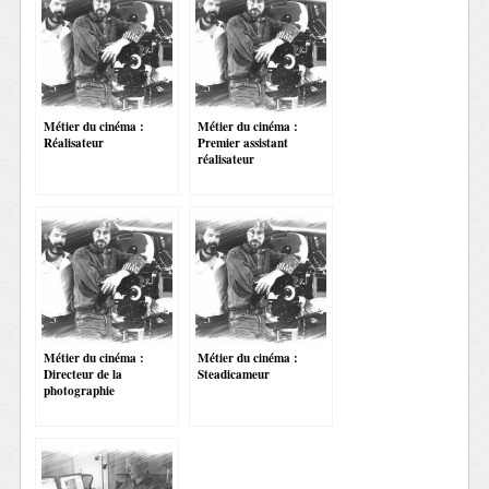
Métier du cinéma :
Métier du cinéma :
Réalisateur
Premier assistant
réalisateur
Métier du cinéma :
Métier du cinéma :
Directeur de la
Steadicameur
photographie