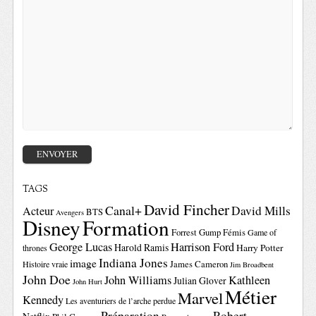
TAGS
David Fincher
Canal+
David Mills
Acteur
BTS
Avengers
Disney
Formation
Forrest Gump
Fémis
Game of
George Lucas
Harrison Ford
Harold Ramis
Harry Potter
thrones
Indiana Jones
image
Histoire vraie
James Cameron
Jim Broadbent
John Doe
John Williams
Kathleen
Julian Glover
John Hurt
Métier
Marvel
Kennedy
Les aventuriers de l’arche perdue
Préparation
Robert