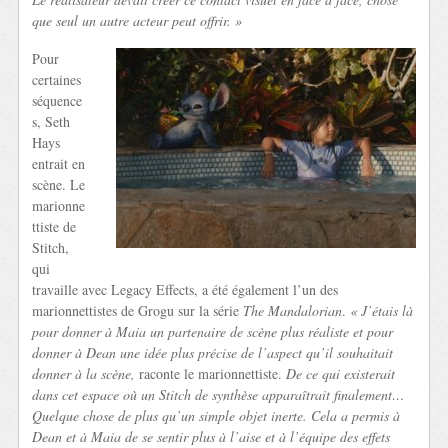
que seul un autre acteur peut offrir. »
Pour
certaines
séquence
s, Seth
Hays
entrait en
scène. Le
marionne
ttiste de
Stitch,
qui
travaille avec Legacy Effects, a été également l’un des
marionnettistes de Grogu sur la série
The Mandalorian
.
« J’étais là
pour donner à Maia un partenaire de scène plus réaliste et pour
donner à Dean une idée plus précise de l’aspect qu’il souhaitait
donner à la scène,
raconte le marionnettiste.
De ce qui existerait
dans cet espace où un Stitch de synthèse apparaîtrait finalement…
Quelque chose de plus qu’un simple objet inerte. Cela a permis à
Dean et à Maia de se sentir plus à l’aise et à l’équipe des effets