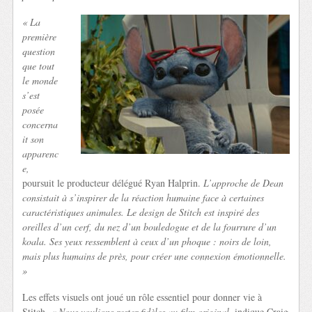
« La
première
question
que tout
le monde
s’est
posée
concerna
it son
apparenc
e,
poursuit le producteur délégué Ryan Halprin.
L’approche de Dean
consistait à s’inspirer de la réaction humaine face à certaines
caractéristiques animales. Le design de Stitch est inspiré des
oreilles d’un cerf, du nez d’un bouledogue et de la fourrure d’un
koala. Ses yeux ressemblent à ceux d’un phoque : noirs de loin,
mais plus humains de près, pour créer une connexion émotionnelle.
»
Les effets visuels ont joué un rôle essentiel pour donner vie à
Stitch.
« Nous voulions rester fidèles au film original,
indique Craig