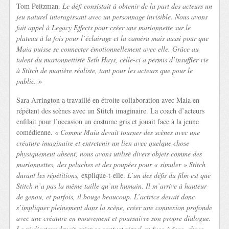
Tom Peitzman.
Le défi consistait à obtenir de la part des acteurs un
jeu naturel interagissant avec un personnage invisible. Nous avons
fait appel à Legacy Effects pour créer une marionnette sur le
plateau à la fois pour l’éclairage et la caméra mais aussi pour que
Maia puisse se connecter émotionnellement avec elle. Grâce au
talent du marionnettiste Seth Hays, celle-ci a permis d’insuffler vie
à Stitch de manière réaliste, tant pour les acteurs que pour le
public. »
Sara Arrington a travaillé en étroite collaboration avec Maia en
répétant des scènes avec un Stitch imaginaire. La coach d’acteurs
enfilait pour l’occasion un costume gris et jouait face à la jeune
comédienne.
« Comme Maia devait tourner des scènes avec une
créature imaginaire et entretenir un lien avec quelque chose
physiquement absent, nous avons utilisé divers objets comme des
marionnettes, des peluches et des poupées pour « simuler » Stitch
durant les répétitions,
explique-t-elle.
L’un des défis du film est que
Stitch n’a pas la même taille qu’un humain. Il m’arrive à hauteur
de genou, et parfois, il bouge beaucoup. L’actrice devait donc
s’impliquer pleinement dans la scène, créer une connexion profonde
avec une créature en mouvement et poursuivre son propre dialogue.
Le réalisateur devait créer ce contact visuel en face à face, chose