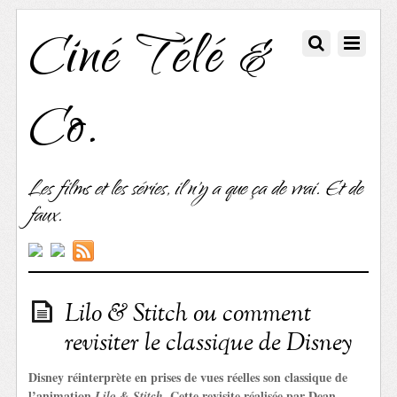
Ciné Télé &
Co.
Les films et les séries, il n'y a que ça de vrai. Et de
faux.
Lilo & Stitch ou comment
revisiter le classique de Disney
Disney réinterprète en prises de vues réelles son classique de
l’animation
. Cette revisite réalisée par Dean
Lilo & Stitch