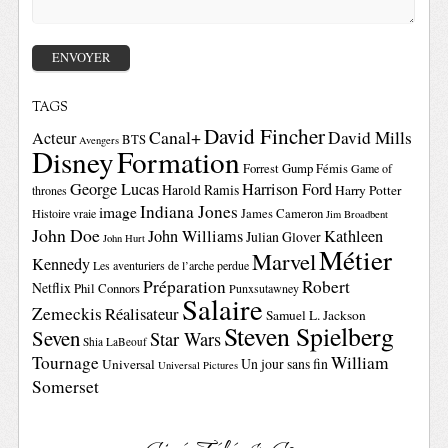
TAGS
David Fincher
Canal+
David Mills
Acteur
BTS
Avengers
Disney
Formation
Forrest Gump
Fémis
Game of
George Lucas
Harrison Ford
Harold Ramis
Harry Potter
thrones
Indiana Jones
image
Histoire vraie
James Cameron
Jim Broadbent
John Doe
John Williams
Kathleen
Julian Glover
John Hurt
Métier
Marvel
Kennedy
Les aventuriers de l’arche perdue
Préparation
Robert
Netflix
Phil Connors
Punxsutawney
Salaire
Zemeckis
Réalisateur
Samuel L. Jackson
Steven Spielberg
Seven
Star Wars
Shia LaBeouf
Tournage
William
Un jour sans fin
Universal
Universal Pictures
Somerset