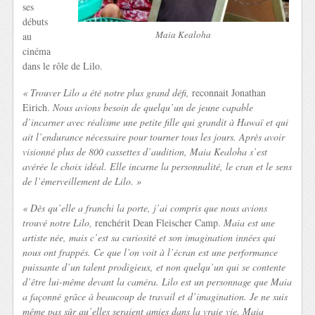
ses
débuts
Maia Kealoha
au
cinéma
dans le rôle de Lilo.
« Trouver Lilo a été notre plus grand défi,
reconnait Jonathan
Eirich.
Nous avions besoin de quelqu’un de jeune capable
d’incarner avec réalisme une petite fille qui grandit à Hawaï et qui
ait l’endurance nécessaire pour tourner tous les jours. Après avoir
visionné plus de 800 cassettes d’audition, Maia Kealoha s’est
avérée le choix idéal. Elle incarne la personnalité, le cran et le sens
de l’émerveillement de Lilo. »
« Dès qu’elle a franchi la porte, j’ai compris que nous avions
trouvé notre Lilo,
renchérit Dean Fleischer Camp.
Maia est une
artiste née, mais c’est sa curiosité et son imagination innées qui
nous ont frappés. Ce que l’on voit à l’écran est une performance
puissante d’un talent prodigieux, et non quelqu’un qui se contente
d’être lui-même devant la caméra. Lilo est un personnage que Maia
a façonné grâce à beaucoup de travail et d’imagination. Je ne suis
même pas sûr qu’elles seraient amies dans la vraie vie. Maia