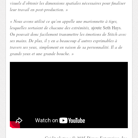
visuels d’obtenir les dimensions spatiales nécessaires pour finaliser
leur travail en post-production. »
« Nous avons utilisé ce qu’on appelle une marionnette à tiges,
lesquelles sortaient de chacune des extrémités,
ajoute Seth Hays.
On pouvait donc facilement transmettre les émotions de Stitch avec
ses mains. De plus, il y en a beaucoup d’autres exprimables à
travers ses yeux, simplement en raison de sa personnalité. Il a de
grands yeux et une grande bouche. »
Crédit photos : © 2025 Disney Enterprises, Inc.