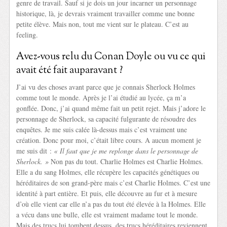
genre de travail. Sauf si je dois un jour incarner un personnage
historique, là, je devrais vraiment travailler comme une bonne
petite élève. Mais non, tout me vient sur le plateau. C’est au
feeling.
Avez-vous relu du Conan Doyle ou vu ce qui
avait été fait auparavant ?
J’ai vu des choses avant parce que je connais Sherlock Holmes
comme tout le monde. Après je l’ai étudié au lycée, ça m’a
gonflée. Donc, j’ai quand même fait un petit rejet. Mais j’adore le
personnage de Sherlock, sa capacité fulgurante de résoudre des
enquêtes. Je me suis calée là-dessus mais c’est vraiment une
création. Donc pour moi, c’était libre cours. A aucun moment je
me suis dit :
« Il faut que je me replonge dans le personnage de
Sherlock. »
Non pas du tout. Charlie Holmes est Charlie Holmes.
Elle a du sang Holmes, elle récupère les capacités génétiques ou
héréditaires de son grand-père mais c’est Charlie Holmes. C’est une
identité à part entière. Et puis, elle découvre au fur et à mesure
d’où elle vient car elle n’a pas du tout été élevée à la Holmes. Elle
a vécu dans une bulle, elle est vraiment madame tout le monde.
Mais des trucs lui tombent dessus, des trucs héréditaires reviennent