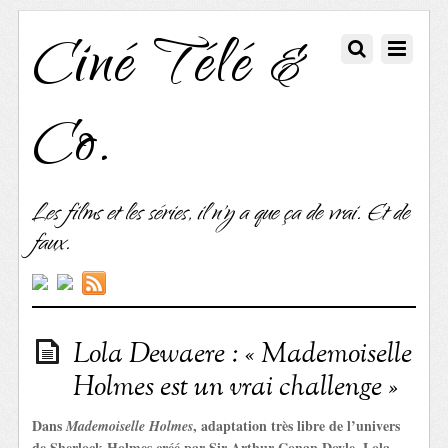
Ciné Télé &
Co.
Les films et les séries, il n'y a que ça de vrai. Et de
faux.
Lola Dewaere : « Mademoiselle
Holmes est un vrai challenge »
Dans
, adaptation très libre de l’univers
Mademoiselle Holmes
de Sherlock Holmes créé par Sir Arthur Conan Doyle, Lola