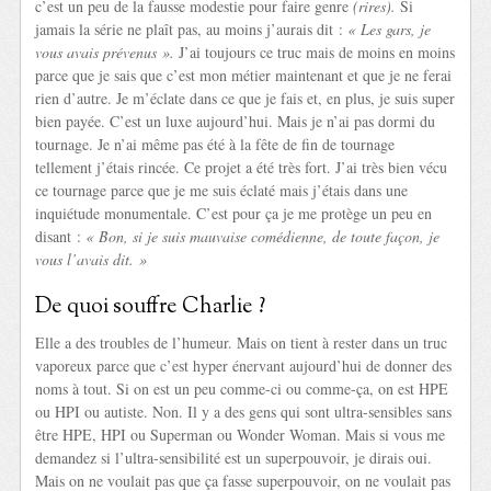
c’est un peu de la fausse modestie pour faire genre
(rires).
Si
jamais la série ne plaît pas, au moins j’aurais dit :
« Les gars, je
vous avais prévenus ».
J’ai toujours ce truc mais de moins en moins
parce que je sais que c’est mon métier maintenant et que je ne ferai
rien d’autre. Je m’éclate dans ce que je fais et, en plus, je suis super
bien payée. C’est un luxe aujourd’hui. Mais je n’ai pas dormi du
tournage. Je n’ai même pas été à la fête de fin de tournage
tellement j’étais rincée. Ce projet a été très fort. J’ai très bien vécu
ce tournage parce que je me suis éclaté mais j’étais dans une
inquiétude monumentale. C’est pour ça je me protège un peu en
disant :
« Bon, si je suis mauvaise comédienne, de toute façon, je
vous l’avais dit. »
De quoi souffre Charlie ?
Elle a des troubles de l’humeur. Mais on tient à rester dans un truc
vaporeux parce que c’est hyper énervant aujourd’hui de donner des
noms à tout. Si on est un peu comme-ci ou comme-ça, on est HPE
ou HPI ou autiste. Non. Il y a des gens qui sont ultra-sensibles sans
être HPE, HPI ou Superman ou Wonder Woman. Mais si vous me
demandez si l’ultra-sensibilité est un superpouvoir, je dirais oui.
Mais on ne voulait pas que ça fasse superpouvoir, on ne voulait pas