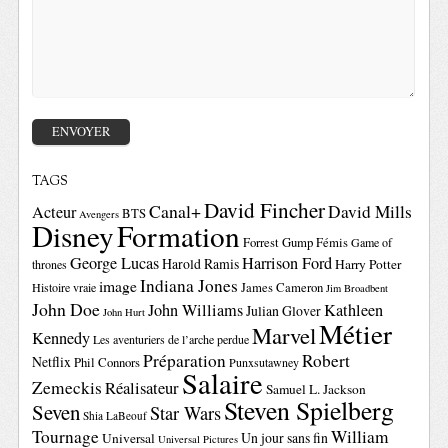
TAGS
David Fincher
Canal+
David Mills
Acteur
BTS
Avengers
Disney
Formation
Forrest Gump
Fémis
Game of
George Lucas
Harrison Ford
Harold Ramis
Harry Potter
thrones
Indiana Jones
image
Histoire vraie
James Cameron
Jim Broadbent
John Doe
John Williams
Kathleen
Julian Glover
John Hurt
Métier
Marvel
Kennedy
Les aventuriers de l’arche perdue
Préparation
Robert
Netflix
Phil Connors
Punxsutawney
Salaire
Zemeckis
Réalisateur
Samuel L. Jackson
Steven Spielberg
Seven
Star Wars
Shia LaBeouf
Tournage
William
Un jour sans fin
Universal
Universal Pictures