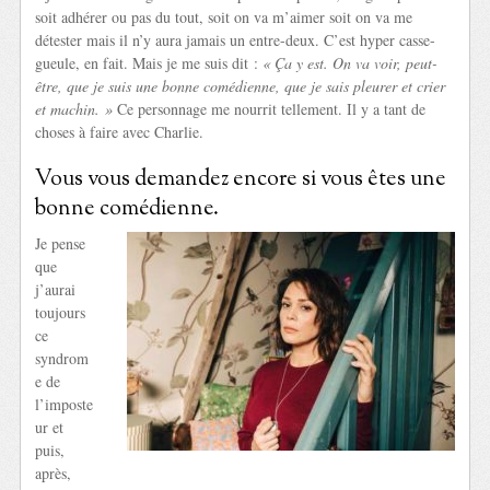
soit adhérer ou pas du tout, soit on va m’aimer soit on va me
détester mais il n’y aura jamais un entre-deux. C’est hyper casse-
gueule, en fait. Mais je me suis dit :
« Ça y est. On va voir, peut-
être, que je suis une bonne comédienne, que je sais pleurer et crier
et machin. »
Ce personnage me nourrit tellement. Il y a tant de
choses à faire avec Charlie.
Vous vous demandez encore si vous êtes une
bonne comédienne.
Je pense
que
j’aurai
toujours
ce
syndrom
e de
l’imposte
ur et
puis,
après,