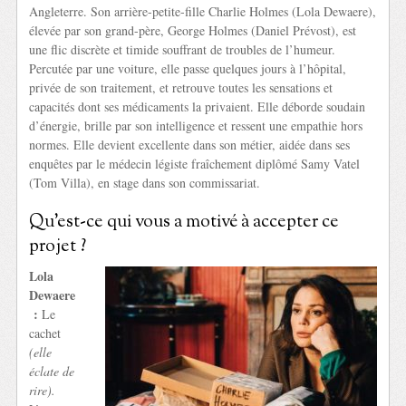
Angleterre. Son arrière-petite-fille Charlie Holmes (Lola Dewaere),
élevée par son grand-père, George Holmes (Daniel Prévost), est
une flic discrète et timide souffrant de troubles de l’humeur.
Percutée par une voiture, elle passe quelques jours à l’hôpital,
privée de son traitement, et retrouve toutes les sensations et
capacités dont ses médicaments la privaient. Elle déborde soudain
d’énergie, brille par son intelligence et ressent une empathie hors
normes. Elle devient excellente dans son métier, aidée dans ses
enquêtes par le médecin légiste fraîchement diplômé Samy Vatel
(Tom Villa), en stage dans son commissariat.
Qu’est-ce qui vous a motivé à accepter ce
projet ?
Lola
Dewaere
:
Le
cachet
(elle
éclate de
rire).