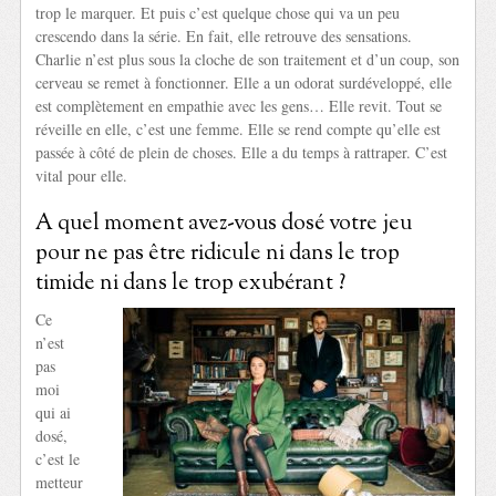
trop le marquer. Et puis c’est quelque chose qui va un peu
crescendo dans la série. En fait, elle retrouve des sensations.
Charlie n’est plus sous la cloche de son traitement et d’un coup, son
cerveau se remet à fonctionner. Elle a un odorat surdéveloppé, elle
est complètement en empathie avec les gens… Elle revit. Tout se
réveille en elle, c’est une femme. Elle se rend compte qu’elle est
passée à côté de plein de choses. Elle a du temps à rattraper. C’est
vital pour elle.
A quel moment avez-vous dosé votre jeu
pour ne pas être ridicule ni dans le trop
timide ni dans le trop exubérant ?
Ce
n’est
pas
moi
qui ai
dosé,
c’est le
metteur