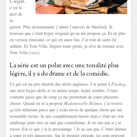
L’argent,
c’est le
nerf de
la
guerre. Plus sérieusement, j’adore l’univers de Sherlock. Je
trouvais que c’était hyper original qu’on me propose ça. Et en plus
en version féminine, ce qui est assez fun. J’ai tout de suite été
séduite. Et Tom Villa. Depuis toute petite, je rêve de tourner avec
Tom Villa
(rires).
La série est un polar avec une tonalité plus
légère, il y a du drame et de la comédie.
Ce qui est un peu identité des séries anglaises. J’ai pensé à
Fleabag
,
une série hyper drôle et en même temps, hyper sombre. J’étais
contente parce que du coup ça me permettait de jouer plusieurs
choses. Quand on m’a proposé
Mademoiselle Holmes,
j’ai trouvé
ça très séduisant parce que j’avais envie de quelque chose qui me
ressemble moins. Je suis complètement barrée mais c’était un vrai
challenge pour moi en tant que comédienne. Je ne sais pas si j’ai
réussi. Est-ce que j’ai le personnage ? Je ne sais pas. C’était intense
à jouer et très dangereux. Sur le premier épisode, les gens peuvent