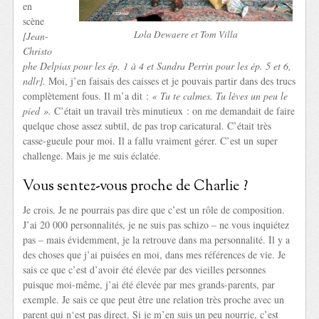
en
scène
Lola Dewaere et Tom Villa
[Jean-
Christo
phe Delpias pour les ép. 1 à 4 et Sandra Perrin pour les ép. 5 et 6,
ndlr].
Moi, j’en faisais des caisses et je pouvais partir dans des trucs
complètement fous. Il m’a dit :
« Tu te calmes. Tu lèves un peu le
pied ».
C’était un travail très minutieux : on me demandait de faire
quelque chose assez subtil, de pas trop caricatural. C’était très
casse-gueule pour moi. Il a fallu vraiment gérer. C’est un super
challenge. Mais je me suis éclatée.
Vous sentez-vous proche de Charlie ?
Je crois. Je ne pourrais pas dire que c’est un rôle de composition.
J’ai 20 000 personnalités, je ne suis pas schizo – ne vous inquiétez
pas – mais évidemment, je la retrouve dans ma personnalité. Il y a
des choses que j’ai puisées en moi, dans mes références de vie. Je
sais ce que c’est d’avoir été élevée par des vieilles personnes
puisque moi-même, j’ai été élevée par mes grands-parents, par
exemple. Je sais ce que peut être une relation très proche avec un
parent qui n‘est pas direct. Si je m’en suis un peu nourrie, c’est