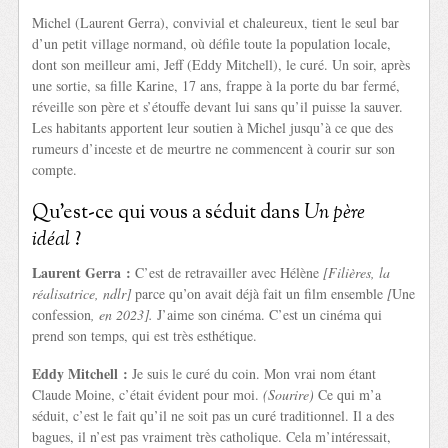
Michel (Laurent Gerra), convivial et chaleureux, tient le seul bar
d’un petit village normand, où défile toute la population locale,
dont son meilleur ami, Jeff (Eddy Mitchell), le curé. Un soir, après
une sortie, sa fille Karine, 17 ans, frappe à la porte du bar fermé,
réveille son père et s’étouffe devant lui sans qu’il puisse la sauver.
Les habitants apportent leur soutien à Michel jusqu’à ce que des
rumeurs d’inceste et de meurtre ne commencent à courir sur son
compte.
Qu’est-ce qui vous a séduit dans
Un père
idéal
?
Laurent Gerra :
C’est de retravailler avec Hélène
[Filières, la
réalisatrice, ndlr]
parce qu’on avait déjà fait un film ensemble
[
Une
confession
, en 2023].
J’aime son cinéma. C’est un cinéma qui
prend son temps, qui est très esthétique.
Eddy Mitchell :
Je suis le curé du coin. Mon vrai nom étant
Claude Moine, c’était évident pour moi.
(Sourire)
Ce qui m’a
séduit, c’est le fait qu’il ne soit pas un curé traditionnel. Il a des
bagues, il n’est pas vraiment très catholique. Cela m’intéressait,