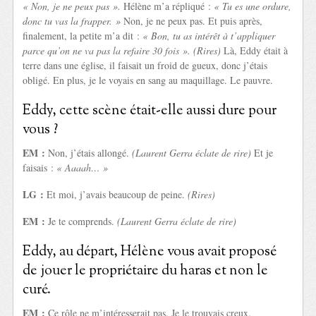
« Non, je ne peux pas ».
Hélène m’a répliqué :
« Tu es une ordure,
donc tu vas la frapper. »
Non, je ne peux pas. Et puis après,
finalement, la petite m’a dit :
« Bon, tu as intérêt à t’appliquer
parce qu’on ne va pas la refaire 30 fois ». (Rires)
Là, Eddy était à
terre dans une église, il faisait un froid de gueux, donc j’étais
obligé. En plus, je le voyais en sang au maquillage. Le pauvre.
Eddy, cette scène était-elle aussi dure pour
vous ?
EM :
Non, j’étais allongé.
(Laurent Gerra éclate de rire)
Et je
faisais :
« Aaaah… »
LG :
Et moi, j’avais beaucoup de peine.
(Rires)
EM :
Je te comprends.
(Laurent Gerra éclate de rire)
Eddy, au départ, Hélène vous avait proposé
de jouer le propriétaire du haras et non le
curé.
EM :
Ce rôle ne m’intéresserait pas. Je le trouvais creux.