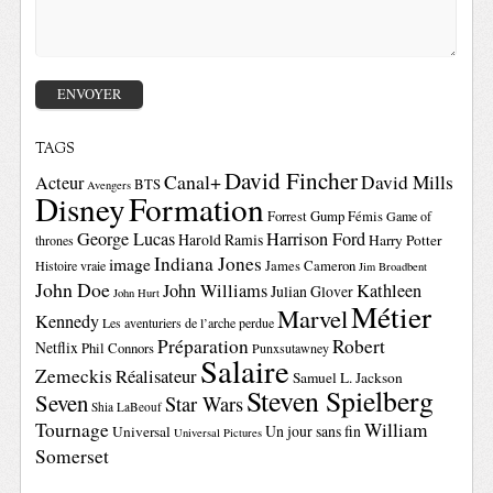
TAGS
David Fincher
Canal+
David Mills
Acteur
BTS
Avengers
Disney
Formation
Forrest Gump
Fémis
Game of
George Lucas
Harrison Ford
Harold Ramis
Harry Potter
thrones
Indiana Jones
image
Histoire vraie
James Cameron
Jim Broadbent
John Doe
John Williams
Kathleen
Julian Glover
John Hurt
Métier
Marvel
Kennedy
Les aventuriers de l’arche perdue
Préparation
Robert
Netflix
Phil Connors
Punxsutawney
Salaire
Zemeckis
Réalisateur
Samuel L. Jackson
Steven Spielberg
Seven
Star Wars
Shia LaBeouf
Tournage
William
Un jour sans fin
Universal
Universal Pictures
Somerset