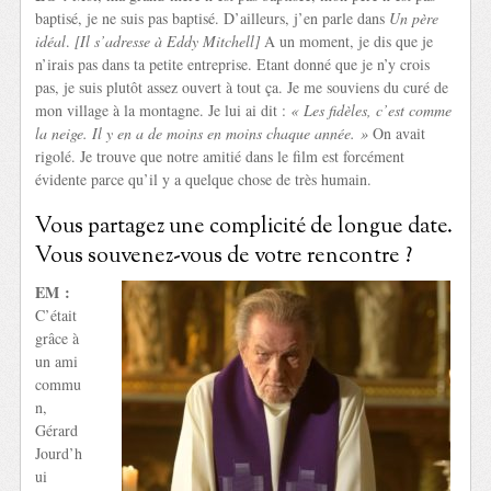
baptisé, je ne suis pas baptisé. D’ailleurs, j’en parle dans
Un père
idéal
.
[Il s’adresse à Eddy Mitchell]
A un moment, je dis que je
n’irais pas dans ta petite entreprise. Etant donné que je n’y crois
pas, je suis plutôt assez ouvert à tout ça. Je me souviens du curé de
mon village à la montagne. Je lui ai dit :
« Les fidèles, c’est comme
la neige. Il y en a de moins en moins chaque année. »
On avait
rigolé. Je trouve que notre amitié dans le film est forcément
évidente parce qu’il y a quelque chose de très humain.
Vous partagez une complicité de longue date.
Vous souvenez-vous de votre rencontre ?
EM :
C’était
grâce à
un ami
commu
n,
Gérard
Jourd’h
ui