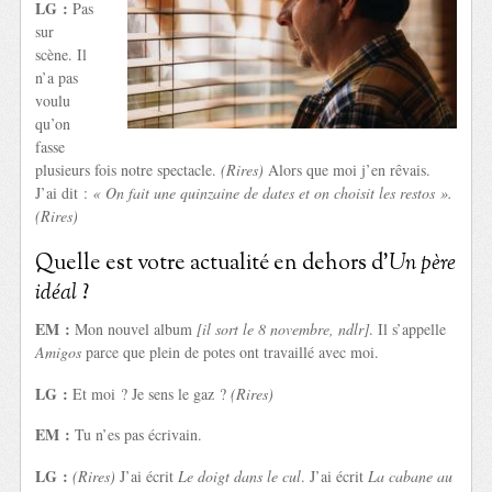
LG :
Pas
sur
scène. Il
n’a pas
voulu
qu’on
fasse
plusieurs fois notre spectacle.
(Rires)
Alors que moi j’en rêvais.
J’ai dit :
« On fait une quinzaine de dates et on choisit les restos ».
(Rires)
Quelle est votre actualité en dehors d’
Un père
idéal
?
EM :
Mon nouvel album
[il sort le 8 novembre, ndlr]
. Il s’appelle
Amigos
parce que plein de potes ont travaillé avec moi.
LG :
Et moi ? Je sens le gaz ?
(Rires)
EM :
Tu n’es pas écrivain.
LG :
(Rires)
J’ai écrit
Le doigt dans le cul
. J’ai écrit
La cabane au