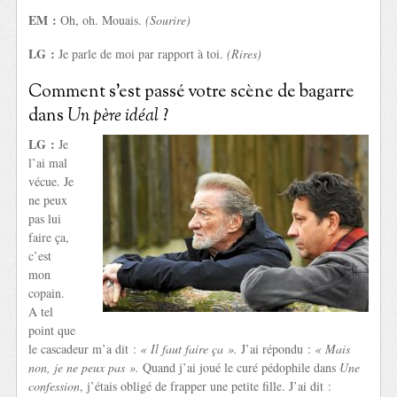
EM :
Oh, oh. Mouais.
(Sourire)
LG :
Je parle de moi par rapport à toi.
(Rires)
Comment s’est passé votre scène de bagarre
dans
Un père idéal
?
LG :
Je
l’ai mal
vécue. Je
ne peux
pas lui
faire ça,
c’est
mon
copain.
A tel
point que
le cascadeur m’a dit :
« Il faut faire ça ».
J’ai répondu :
« Mais
non, je ne peux pas ».
Quand j’ai joué le curé pédophile dans
Une
confession
, j’étais obligé de frapper une petite fille. J’ai dit :