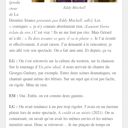
[produ
Eddy Mitchell
cteur
de
La
Dernière Séance
présentée par Eddy Mitchell, ndlr]
. Les
« comiques », je n’y connais absolument rien.
(Laurent Gerra
éclate de rire.)
C’est vrai ! Ils ne me font pas rire. Mais Gérard
m’a dit :
« Tu dois écouter ce gars, il va te plaire »
. Je l’ai écouté
et effectivement, il avait raison. J’ai demandé à le rencontrer, je
suis allé voir son spectacle. On a fait ami-ami. Et depuis, ça va.
LG :
On s’est retrouvés sur la culture du western, sur la chanson.
Sur le tournage d’
Un père idéal
, il nous arrivait de chanter du
Georges Guétary, par exemple. Entre deux scènes dramatiques, on
chantait quand même des bêtises. Sur un sujet qui n’est pas facile,
on rigole. Mine de rien.
EM :
Oui. Enfin, on est comme deux gamins.
LG :
On avait tendance à un peu trop rigoler. J’avais eu un énorme
plaisir lors de notre spectacle,
A crédit et en stéréo
(2021). On se
connaissait, on savait qu’on avait les mêmes envies et les mêmes
inimitiés aussi. Donc se retrouver… Je me pinçais de temps en