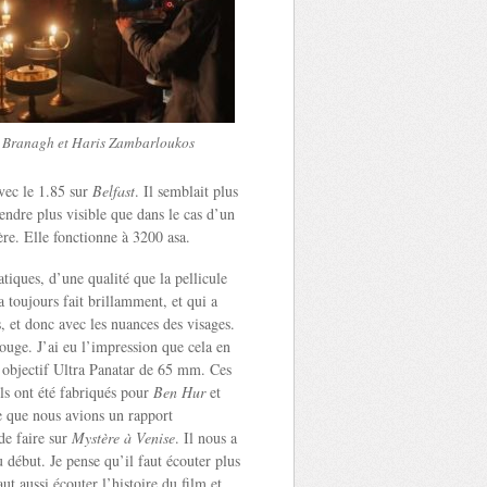
 Branagh et Haris Zambarloukos
vec le 1.85 sur
Belfast
. Il semblait plus
rendre plus visible que dans le cas d’un
re. Elle fonctionne à 3200 asa.
atiques, d’une qualité que la pellicule
a toujours fait brillamment, et qui a
, et donc avec les nuances des visages.
ouge. J’ai eu l’impression que cela en
n objectif Ultra Panatar de 65 mm. Ces
Ils ont été fabriqués pour
Ben Hur
et
e que nous avions un rapport
de faire sur
Mystère à Venise
. Il nous a
 début. Je pense qu’il faut écouter plus
t aussi écouter l’histoire du film et