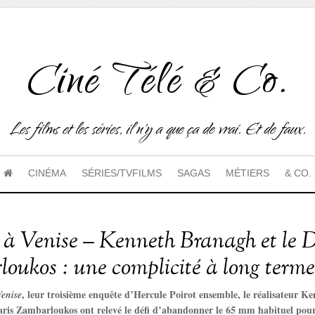
Ciné Télé & Co.
Les films et les séries, il n'y a que ça de vrai. Et de faux.
CINÉMA
SÉRIES/TVFILMS
SAGAS
MÉTIERS
& CO.
 à Venise – Kenneth Branagh et le 
oukos : une complicité à long terme
, leur troisième enquête d’Hercule Poirot ensemble, le réalisateur Ke
Venise
ris Zambarloukos ont relevé le défi d’abandonner le 65 mm habituel pour