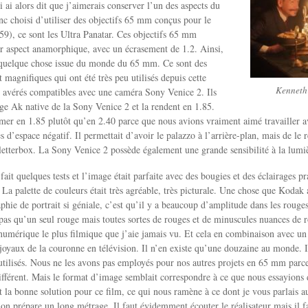
i ai alors dit que j’aimerais conserver l’un des aspects du
 choisi d’utiliser des objectifs 65 mm conçus pour le
9), ce sont les Ultra Panatar. Ces objectifs 65 mm
r aspect anamorphique, avec un écrasement de 1.2. Ainsi,
 quelque chose issue du monde du 65 mm. Ce sont des
 magnifiques qui ont été très peu utilisés depuis cette
Kenneth
t avérés compatibles avec une caméra Sony Venice 2. Ils
e Ak native de la Sony Venice 2 et la rendent en 1.85.
mer en 1.85 plutôt qu’en 2.40 parce que nous avions vraiment aimé travailler a
 d’espace négatif. Il permettait d’avoir le palazzo à l’arrière-plan, mais de le 
letterbox. La Sony Venice 2 possède également une grande sensibilité à la lumiè
it quelques tests et l’image était parfaite avec des bougies et des éclairages pr
 La palette de couleurs était très agréable, très picturale. Une chose que Kodak 
phie de portrait si géniale, c’est qu’il y a beaucoup d’amplitude dans les rouges
e pas qu’un seul rouge mais toutes sortes de rouges et de minuscules nuances de r
l numérique le plus filmique que j’aie jamais vu. Et cela en combinaison avec u
s joyaux de la couronne en télévision. Il n’en existe qu’une douzaine au monde. 
utilisés. Nous ne les avons pas employés pour nos autres projets en 65 mm parc
ifférent. Mais le format d’image semblait correspondre à ce que nous essayions 
t la bonne solution pour ce film, ce qui nous ramène à ce dont je vous parlais au
’on prépare un long métrage. Il faut évidemment écouter le réalisateur mais il fau