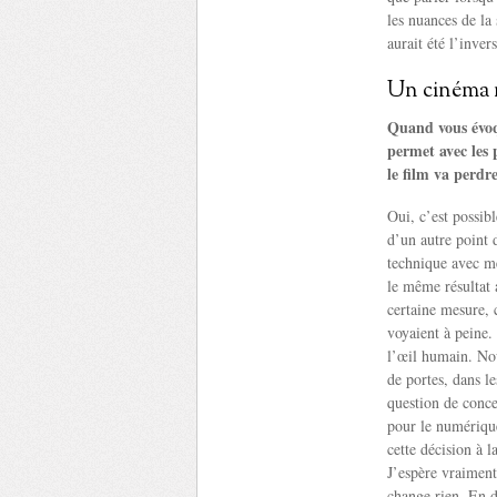
les nuances de la
aurait été l’inver
Un cinéma 
Quand vous évoq
permet avec les 
le film va perdr
Oui, c’est possib
d’un autre point 
technique avec me
le même résultat 
certaine mesure, 
voyaient à peine.
l’œil humain. Nou
de portes, dans le
question de conce
pour le numériqu
cette décision à l
J’espère vraimen
change rien. En d