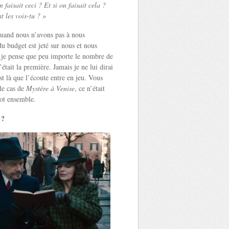
n faisait ceci ? Et si on faisait cela ?
 les vois-tu ? »
 quand nous n’avons pas à nous
u budget est jeté sur nous et nous
t, je pense que peu importe le nombre de
était la première. Jamais je ne lui dirai
’est là que l’écoute entre en jeu. Vous
le cas de
Mystère à Venise
, ce n’était
rot ensemble.
 ?