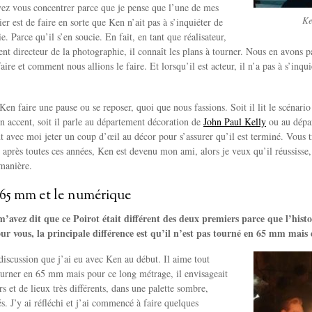
vez vous concentrer parce que je pense que l’une de mes
Ke
ier est de faire en sorte que Ken n’ait pas à s’inquiéter de
. Parce qu’il s’en soucie. En fait, en tant que réalisateur,
ent directeur de la photographie, il connaît les plans à tourner. Nous en avons p
aire et comment nous allions le faire. Et lorsqu’il est acteur, il n’a pas à s’inqui
Ken faire une pause ou se reposer, quoi que nous fassions. Soit il lit le scénario
on accent, soit il parle au département décoration de
John Paul Kelly
ou au dépa
ent avec moi jeter un coup d’œil au décor pour s’assurer qu’il est terminé. Vous t
 après toutes ces années, Ken est devenu mon ami, alors je veux qu’il réussisse, 
 manière.
 65 mm et le numérique
’avez dit que ce Poirot était différent des deux premiers parce que l’hist
r vous, la principale différence est qu’il n’est pas tourné en 65 mm mais
 discussion que j’ai eu avec Ken au début. Il aime tout
ourner en 65 mm mais pour ce long métrage, il envisageait
s et de lieux très différents, dans une palette sombre,
s. J’y ai réfléchi et j’ai commencé à faire quelques