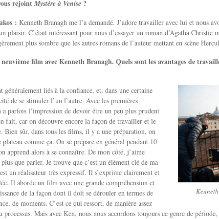
ous rejoint
?
Mystère à Venise
ukos :
Kenneth Branagh me l’a demandé. J’adore travailler avec lui et nous avo
 un plaisir. C’était intéressant pour nous d’essayer un roman d’Agatha Christie 
èrement plus sombre que les autres romans de l’auteur mettant en scène Hercul
re neuvième film avec Kenneth Branagh. Quels sont les avantages de travail
t généralement liés à la confiance, et, dans une certaine
cité de se stimuler l’un l’autre. Avec les premières
n a parfois l’impression de devoir être un peu plus prudent
n fait, car on découvre encore la façon de travailler et le
. Bien sûr, dans tous les films, il y a une préparation, on
le plateau comme ça. On se prépare en général pendant 10
on apprend alors à se connaître. De mon côté, j’aime
plus que parler. Je trouve que c’est un élément clé de ma
st un réalisateur très expressif. Il s’exprime clairement et
lée. Il aborde un film avec une grande compréhension et
Kenneth
ssance de la façon dont il doit se dérouler en termes de
ce, de moments. C’est ce qui ressort, de manière assez
du processus. Mais avec Ken, nous nous accordons toujours ce genre de période, 