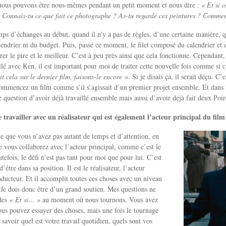
ù nous pouvons être nous-mêmes pendant un petit moment et nous dire :
« Et si o
? Connais-tu ce que fait ce photographe ? As-tu regardé ces peintures ? Comment
mps d’échanges au début, quand il n’y a pas de règles, d’une certaine manière,
endrier ni du budget. Puis, passé ce moment, le filet composé du calendrier et d
irer le pire et le meilleur. C’est à peu près ainsi que cela fonctionne. Cependan
illé avec Ken, il est important pour moi de traiter cette nouvelle fois comme si c’
t cela sur le dernier film, faisons-le encore »
. Si je disais ça, il serait déçu. C
ommencez un film comme s’il s’agissait d’un premier projet ensemble. Et dans 
 question d’avoir déjà travaillé ensemble mais aussi d’avoir déjà fait deux Poi
de travailler avec un réalisateur qui est également l’acteur principal du film
ce que vous n’avez pas autant de temps et d’attention, en
ue vous collaborez avec l’acteur principal, comme c’est le
tefois, le défi n’est pas tant pour moi que pour lui. C’est
être dans sa position. Il est le réalisateur, l’acteur
roducteur. Et il accomplit toutes ces choses avec un niveau
. Je dois donc être d’un grand soutien. Mes questions ne
 des
« Et si… »
au moment où nous tournons. Vous avez
us pouvez essayer des choses, mais une fois le tournage
savoir quel est votre travail quotidien, quels sont vos