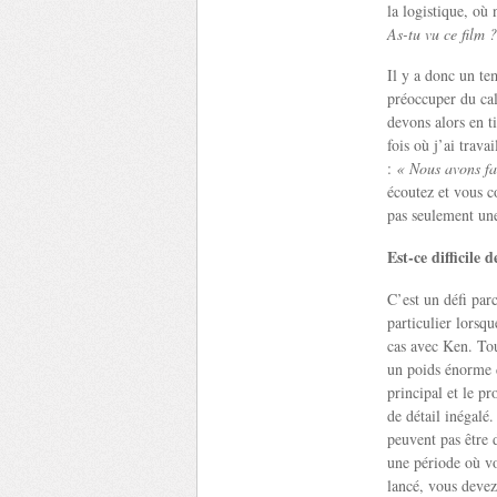
la logistique, o
As-tu vu ce film 
Il y a donc un te
préoccuper du cal
devons alors en t
fois où j’ai trava
:
« Nous avons fai
écoutez et vous c
pas seulement une
Est-ce difficile 
C’est un défi par
particulier lorsq
cas avec Ken. Tou
un poids énorme d’
principal et le p
de détail inégalé
peuvent pas être
une période où vo
lancé, vous devez 