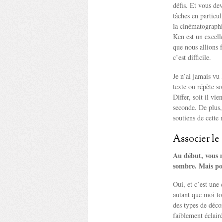
défis. Et vous de
tâches en particul
la cinématographie
Ken est un excell
que nous allions f
c’est difficile.
Je n’ai jamais vu 
texte ou répète s
Differ, soit il vi
seconde. De plus,
soutiens de cette
Associer le
Au début, vous m
sombre. Mais pou
Oui, et c’est une
autant que moi t
des types de décor
faiblement éclairé