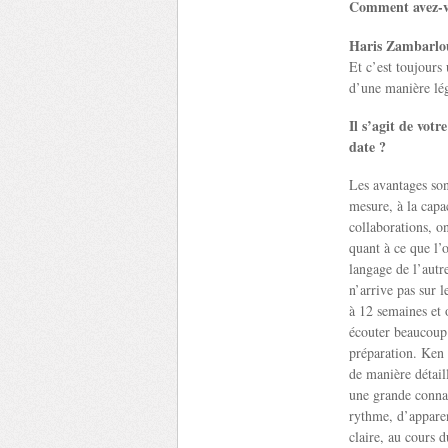
Comment avez-v
Haris Zambarlo
Et c’est toujours
d’une manière lég
Il s’agit de vot
date ?
Les avantages son
mesure, à la capa
collaborations, o
quant à ce que l’o
langage de l’autre
n’arrive pas sur 
à 12 semaines et 
écouter beaucoup 
préparation. Ken e
de manière détail
une grande connai
rythme, d’apparen
claire, au cours 