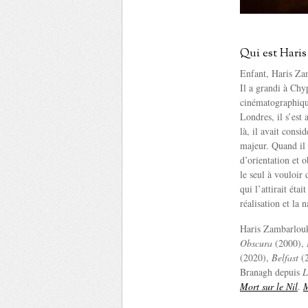
Qui est Hari
Enfant, Haris Zam
Il a grandi à Chy
cinématographique
Londres, il s’est 
là, il avait cons
majeur. Quand il 
d’orientation et 
le seul à vouloir 
qui l’attirait étai
réalisation et la 
Haris Zambarlouk
Obscura
(2000),
(2020),
Belfast
(2
Branagh depuis
L
Mort sur le Nil
.
M