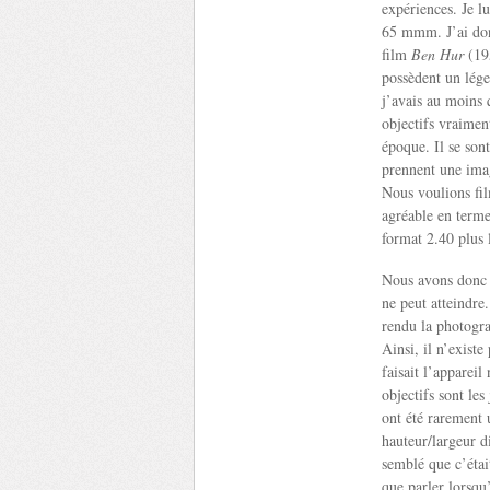
expériences. Je lu
65 mmm. J’ai donc
film
Ben Hur
(195
possèdent un lége
j’avais au moins
objectifs vraiment
époque. Il se son
prennent une imag
Nous voulions fil
agréable en termes
format 2.40 plus 
Nous avons donc fa
ne peut atteindre.
rendu la photogra
Ainsi, il n’exist
faisait l’apparei
objectifs sont le
ont été rarement 
hauteur/largeur d
semblé que c’étai
que parler lorsqu