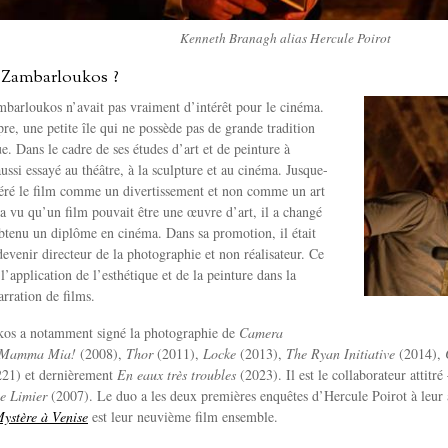
Kenneth Branagh alias Hercule Poirot
s Zambarloukos ?
barloukos n’avait pas vraiment d’intérêt pour le cinéma.
pre, une petite île qui ne possède pas de grande tradition
. Dans le cadre de ses études d’art et de peinture à
aussi essayé au théâtre, à la sculpture et au cinéma. Jusque-
idéré le film comme un divertissement et non comme un art
a vu qu’un film pouvait être une œuvre d’art, il a changé
obtenu un diplôme en cinéma. Dans sa promotion, il était
devenir directeur de la photographie et non réalisateur. Ce
t l’application de l’esthétique et de la peinture dans la
narration de films.
os a notamment signé la photographie de
Camera
Mamma Mia!
(2008),
Thor
(2011),
Locke
(2013),
The Ryan Initiative
(2014),
21) et dernièrement
En eaux très troubles
(2023). Il est le collaborateur attitr
e Limier
(2007). Le duo a les deux premières enquêtes d’Hercule Poirot à leur 
ystère à Venise
est leur neuvième film ensemble.