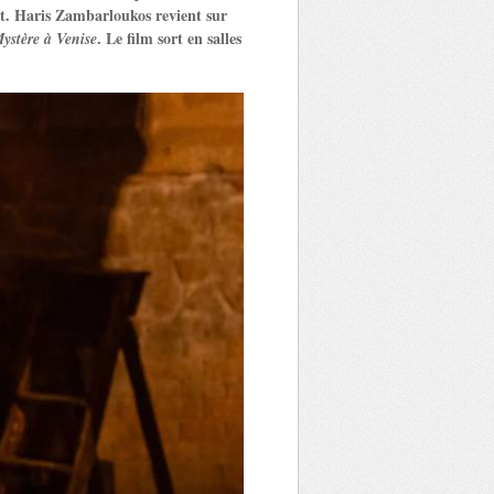
ait. Haris Zambarloukos revient sur
. Le film sort en salles
ystère à Venise