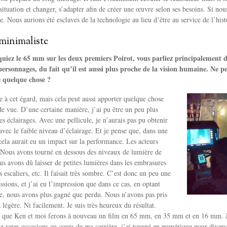
 situation et changer, s’adapter afin de créer une œuvre selon ses besoins. Si no
se. Nous aurions été esclaves de la technologie au lieu d’être au service de l’hist
minimaliste
uiez le 65 mm sur les deux premiers Poirot, vous parliez principalement 
personnages, du fait qu’il est aussi plus proche de la vision humaine. Ne 
e quelque chose ?
le à cet égard, mais cela peut aussi apporter quelque chose
de vue. D’une certaine manière, j’ai pu être un peu plus
s éclairages. Avec une pellicule, je n’aurais pas pu obtenir
avec le faible niveau d’éclairage. Et je pense que, dans une
cela aurait eu un impact sur la performance. Les acteurs
 Nous avons tourné en dessous des niveaux de lumière de
s avons dû laisser de petites lumières dans les embrasures
s escaliers, etc. Il faisait très sombre. C’est donc un peu une
ssions, et j’ai eu l’impression que dans ce cas, en optant
e, nous avons plus gagné que perdu. Nous n’avons pas pris
a légère. Ni facilement. Je suis très heureux du résultat.
t que Ken et moi ferons à nouveau un film en 65 mm, en 35 mm et en 16 mm. J’
e rares occasions au cours de ma carrière, j’ai tourné en numérique pour diverse