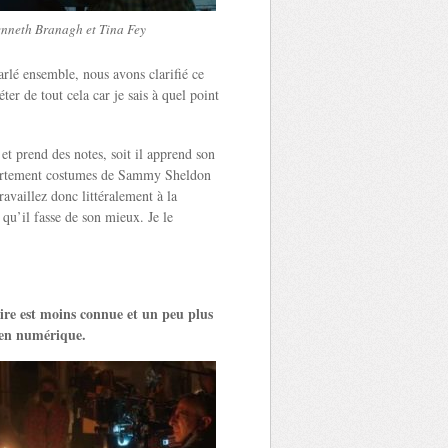
nneth Branagh et Tina Fey
arlé ensemble, nous avons clarifié ce
éter de tout cela car je sais à quel point
 et prend des notes, soit il apprend son
rtement costumes de Sammy Sheldon
ravaillez donc littéralement à la
qu’il fasse de son mieux. Je le
oire est moins connue et un peu plus
 en numérique.