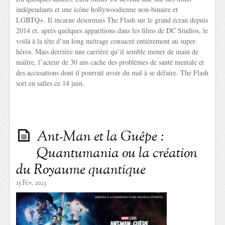
indépendants et une icône hollywoodienne non-binaire et
LGBTQ+. Il incarne désormais The Flash sur le grand écran depuis
2014 et, après quelques apparitions dans les films de DC Studios, le
voilà à la tête d’un long métrage consacré entièrement au super-
héros. Mais derrière une carrière qu’il semble mener de main de
maître, l’acteur de 30 ans cache des problèmes de santé mentale et
des accusations dont il pourrait avoir du mal à se défaire. The Flash
sort en salles ce 14 juin.
Ant-Man et la Guêpe :
Quantumania ou la création
du Royaume quantique
15 Fév. 2023