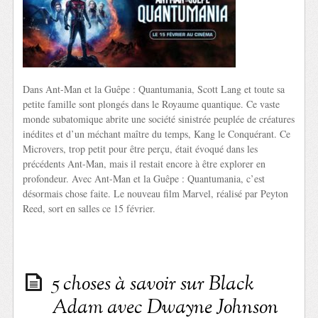
Dans Ant-Man et la Guêpe : Quantumania, Scott Lang et toute sa
petite famille sont plongés dans le Royaume quantique. Ce vaste
monde subatomique abrite une société sinistrée peuplée de créatures
inédites et d’un méchant maître du temps, Kang le Conquérant. Ce
Microvers, trop petit pour être perçu, était évoqué dans les
précédents Ant-Man, mais il restait encore à être explorer en
profondeur. Avec Ant-Man et la Guêpe : Quantumania, c’est
désormais chose faite. Le nouveau film Marvel, réalisé par Peyton
Reed, sort en salles ce 15 février.
5 choses à savoir sur Black
Adam avec Dwayne Johnson