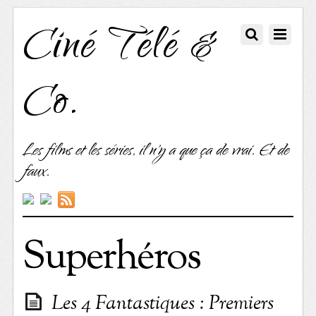
Ciné Télé &
Co.
Les films et les séries, il n'y a que ça de vrai. Et de
faux.
Superhéros
Les 4 Fantastiques : Premiers