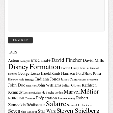
TAGS
David Fincher
Canal+
David Mills
Acteur
BTS
Avengers
Disney
Formation
Forrest Gump
Fémis
Game of
George Lucas
Harrison Ford
Harold Ramis
Harry Potter
thrones
Indiana Jones
image
Histoire vraie
James Cameron
Jim Broadbent
John Doe
John Williams
Kathleen
Julian Glover
John Hurt
Métier
Marvel
Kennedy
Les aventuriers de l’arche perdue
Préparation
Robert
Netflix
Phil Connors
Punxsutawney
Salaire
Zemeckis
Réalisateur
Samuel L. Jackson
Steven Spielberg
Seven
Star Wars
Shia LaBeouf