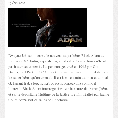
19 Oct. 2022
Dwayne Johnson incarne le nouveau super-héros Black Adam de
l’univers DC. Enfin, super-héros, c’est vite dit car celui-ci n’hésite
pas à tuer ses ennemis. Le personnage, créé en 1945 par Otto
Binder, Bill Parker et C.C. Beck, est radicalement différent de tous
les super-héros qu’on connaît. Il est à mi-chemin du bien et du mal
et, faisant fi des lois, se sert de ses superpouvoirs comme il
l’entend. Black Adam interroge ainsi sur la nature du (super-)héros
et sur le dépositaire légitime de la justice. Le film réalisé par Jaume
Collet-Serra sort en salles ce 19 octobre.