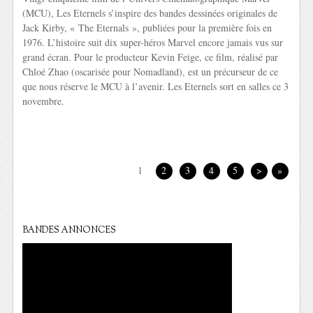
(MCU), Les Eternels s’inspire des bandes dessinées originales de
Jack Kirby, « The Eternals », publiées pour la première fois en
1976. L’histoire suit dix super-héros Marvel encore jamais vus sur
grand écran. Pour le producteur Kevin Feige, ce film, réalisé par
Chloé Zhao (oscarisée pour Nomadland), est un précurseur de ce
que nous réserve le MCU à l’avenir. Les Eternels sort en salles ce 3
novembre.
1
2
3
4
5
>
»
BANDES ANNONCES