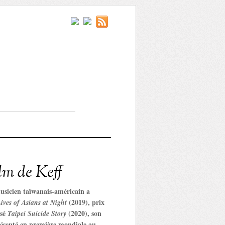
ilm de Keff
musicien taïwanais-américain a
(2019), prix
Lives of Asians at Night
isé
(2020), son
Taipei Suicide Story
présenté en première mondiale au