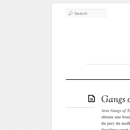
Gangs of
Avec
Gangs of T
obtenu une bour
du jury du meill
deuxième court m