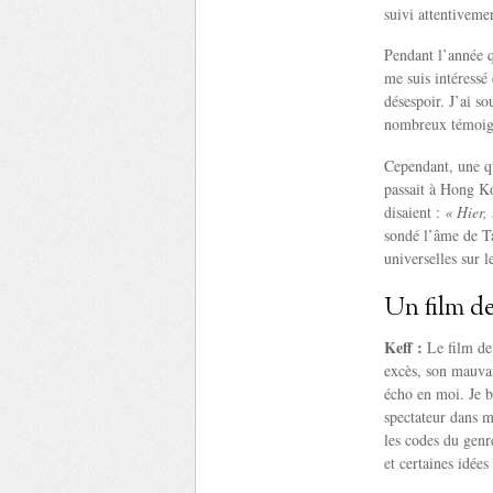
suivi attentiveme
Pendant l’année qu
me suis intéressé 
désespoir. J’ai s
nombreux témoigna
Cependant, une qu
passait à Hong Ko
disaient :
« Hier,
sondé l’âme de Ta
universelles sur l
Un film de
Keff :
Le film de
excès, son mauvai
écho en moi. Je b
spectateur dans m
les codes du genr
et certaines idées