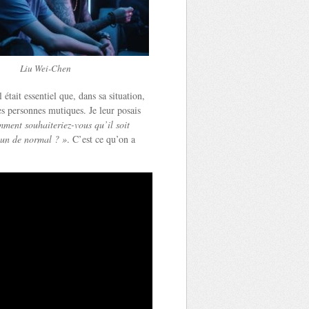
Liu Wei-Chen
tait essentiel que, dans sa situation,
es personnes mutiques. Je leur posais
ment souhaiteriez-vous qu’il soit
’un de normal ? »
. C’est ce qu’on a