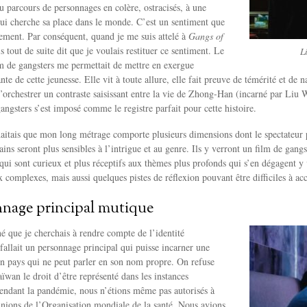
au parcours de personnages en colère, ostracisés, à une
ui cherche sa place dans le monde. C’est un sentiment que
tement. Par conséquent, quand je me suis attelé à
Gangs of
s tout de suite dit que je voulais restituer ce sentiment. Le
L
lm de gangsters me permettait de mettre en exergue
ante de cette jeunesse. Elle vit à toute allure, elle fait preuve de témérité et d
d’orchestrer un contraste saisissant entre la vie de Zhong-Han (incarné par Liu W
angsters s’est imposé comme le registre parfait pour cette histoire.
haitais que mon long métrage comporte plusieurs dimensions dont le spectateur p
ains seront plus sensibles à l’intrigue et au genre. Ils y verront un film de gang
 qui sont curieux et plus réceptifs aux thèmes plus profonds qui s’en dégagent y
x complexes, mais aussi quelques pistes de réflexion pouvant être difficiles à acc
nage principal mutique
 que je cherchais à rendre compte de l’identité
 fallait un personnage principal qui puisse incarner une
n pays qui ne peut parler en son nom propre. On refuse
wan le droit d’être représenté dans les instances
Pendant la pandémie, nous n’étions même pas autorisés à
unions de l’Organisation mondiale de la santé. Nous avions