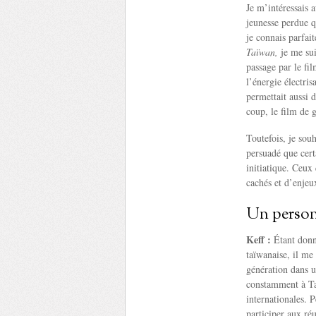
Je m’intéressais 
jeunesse perdue q
je connais parfai
Taïwan,
je me sui
passage par le fi
l’énergie électris
permettait aussi 
coup, le film de g
Toutefois, je sou
persuadé que cert
initiatique. Ceux
cachés et d’enjeu
Un person
Keff :
Étant donné
taïwanaise, il me
génération dans u
constamment à Taï
internationales. 
participer aux ré