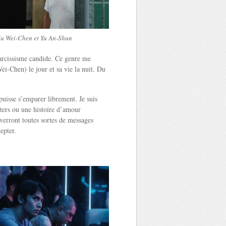
iu Wei-Chen et Yu An-Shun
e narcissisme candide. Ce genre me
ei-Chen) le jour et sa vie la nuit. Du
uisse s’emparer librement. Je suis
sters ou une histoire d’amour
 verront toutes sortes de messages
epter.