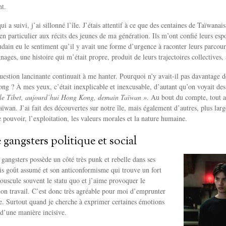
nt.
i a suivi, j’ai sillonné l’île. J’étais attentif à ce que des centaines de Taïwanai
en particulier aux récits des jeunes de ma génération. Ils m’ont confié leurs espoi
oudain eu le sentiment qu’il y avait une forme d’urgence à raconter leurs parcours
ges, une histoire qui m’était propre, produit de leurs trajectoires collectives,
estion lancinante continuait à me hanter. Pourquoi n’y avait-il pas davantage de
ng ? À mes yeux, c’était inexplicable et inexcusable, d’autant qu’on voyait des
 le Tibet, aujourd’hui Hong Kong, demain Taïwan ».
Au bout du compte, tout a
ïwan. J’ai fait des découvertes sur notre île, mais également d’autres, plus large
e pouvoir, l’exploitation, les valeurs morales et la nature humaine.
 gangsters politique et social
 gangsters possède un côté très punk et rebelle dans ses
s goût assumé et son anticonformisme qui trouve un fort
ouscule souvent le statu quo et j’aime provoquer le
on travail. C’est donc très agréable pour moi d’emprunter
e. Surtout quand je cherche à exprimer certaines émotions
 d’une manière incisive.