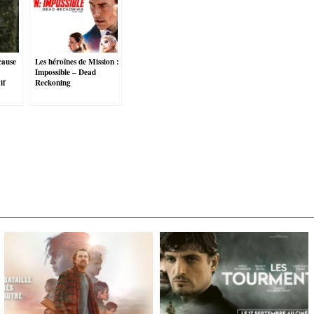
 cause
Les héroïnes de Mission :
Impossible – Dead
if
Reckoning