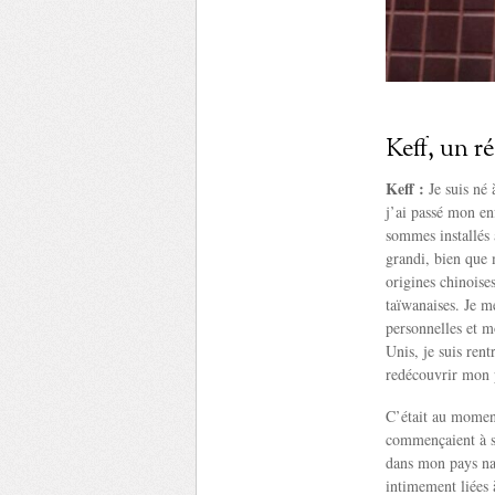
Keff, un r
Keff :
Je suis né
j’ai passé mon e
sommes installés 
grandi, bien que 
origines chinoises
taïwanaises. Je m
personnelles et m
Unis, je suis ren
redécouvrir mon 
C’était au momen
commençaient à s’
dans mon pays na
intimement liées 