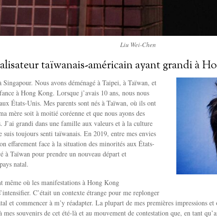
Liu Wei-Chen
éalisateur taïwanais-américain ayant grandi à 
 à Singapour. Nous avons déménagé à Taipei, à Taïwan, et
nfance à Hong Kong. Lorsque j’avais 10 ans, nous nous
aux États-Unis. Mes parents sont nés à Taïwan, où ils ont
ma mère soit à moitié coréenne et que nous ayons des
. J’ai grandi dans une famille aux valeurs et à la culture
e suis toujours senti taïwanais. En 2019, entre mes envies
on effarement face à la situation des minorités aux États-
tré à Taïwan pour prendre un nouveau départ et
pays natal.
t même où les manifestations à Hong Kong
intensifier. C’était un contexte étrange pour me replonger
tal et commencer à m’y réadapter. La plupart de mes premières impressions et 
à mes souvenirs de cet été-là et au mouvement de contestation que, en tant qu’