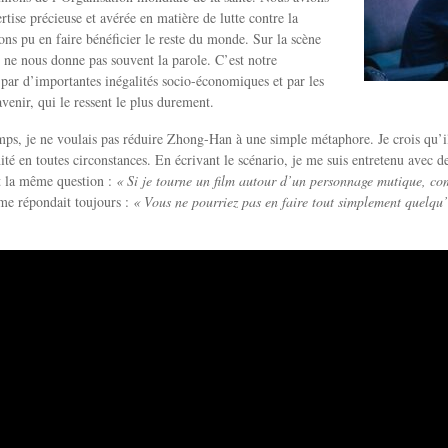
rtise précieuse et avérée en matière de lutte contre la
ns pu en faire bénéficier le reste du monde. Sur la scène
n ne nous donne pas souvent la parole. C’est notre
e par d’importantes inégalités socio-économiques et par les
avenir, qui le ressent le plus durement.
s, je ne voulais pas réduire Zhong-Han à une simple métaphore. Je crois qu’il é
nité en toutes circonstances. En écrivant le scénario, je me suis entretenu avec d
 la même question :
« Si je tourne un film autour d’un personnage mutique, com
 me répondait toujours :
« Vous ne pourriez pas en faire tout simplement quelqu