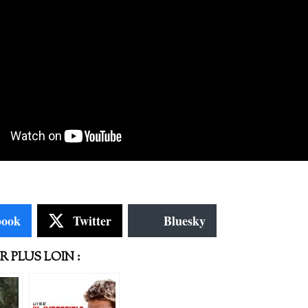
book
Twitter
Bluesky
 PLUS LOIN :