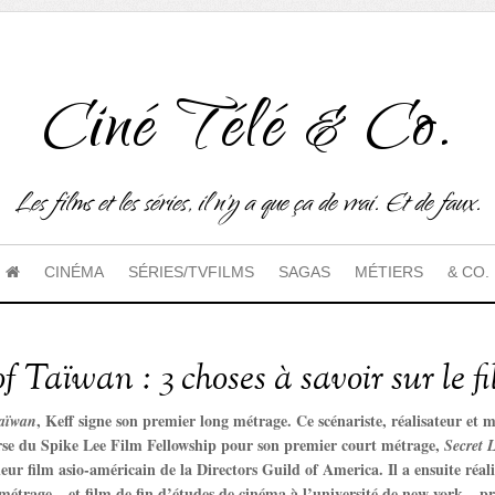
Ciné Télé & Co.
Les films et les séries, il n'y a que ça de vrai. Et de faux.
CINÉMA
SÉRIES/TVFILMS
SAGAS
MÉTIERS
& CO.
 Taïwan : 3 choses à savoir sur le f
, Keff signe son premier long métrage. Ce scénariste, réalisateur et 
aïwan
se du Spike Lee Film Fellowship pour son premier court métrage,
Secret 
eur film asio-américain de la Directors Guild of America. Il a ensuite réal
étrage – et film de fin d’études de cinéma à l’université de new york – 