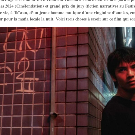
es 2024 (Cinéfondation) et grand prix du jury (fiction narrative) au Fest
le vie, à Taïwan, d’un jeune homme mutique d’une vingtaine d’années, emp
r pour la mafia locale la nuit. Voici trois choses à savoir sur ce film qui sor