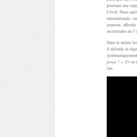
pourtant une expe
Covid. Nous aurio
internationale, o
jeunesse, affecté
incertitudes de l’
Dans le même temp
il défende sa dig
systématiquement
perçu ? »
. Et on
fait.