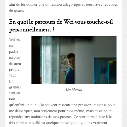
afin de lui donner une dimension allégorique et jouer avec les codes
du genre.
En quoi le parcours de Wei vous touche-t-il
personnellement ?
Wei est
en
partie
inspiré
de mon
propre
vécu.
En
grandis
Lin Muran
sant en
tant
qu’enfant unique, j’ai souvent ressenti une pression immense pour
me démarquer, non seulement pour moi-même, mais aussi pour
répondre aux ambitions de mes parents. Ce sentiment d’être à la
fois chéri et étouffé est quelque chose que je voulais vraiment