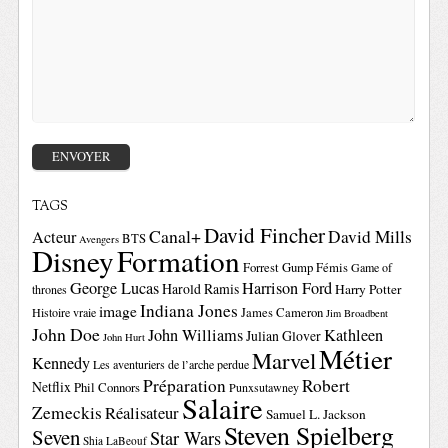
TAGS
David Fincher
Canal+
David Mills
Acteur
BTS
Avengers
Disney
Formation
Forrest Gump
Fémis
Game of
George Lucas
Harrison Ford
Harold Ramis
Harry Potter
thrones
Indiana Jones
image
Histoire vraie
James Cameron
Jim Broadbent
John Doe
John Williams
Kathleen
Julian Glover
John Hurt
Métier
Marvel
Kennedy
Les aventuriers de l’arche perdue
Préparation
Robert
Netflix
Phil Connors
Punxsutawney
Salaire
Zemeckis
Réalisateur
Samuel L. Jackson
Steven Spielberg
Seven
Star Wars
Shia LaBeouf