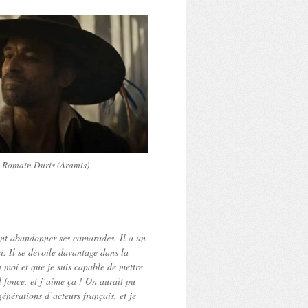
Romain Duris (Aramis)
tant abandonner ses camarades. Il a un
i. Il se dévoile davantage dans la
 moi et que je suis capable de mettre
l fonce, et j’aime ça ! On aurait pu
énérations d’acteurs français, et je