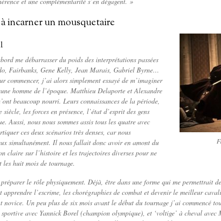
hérence et une complémentarité s’en dégagent. »
 à incarner un mousquetaire
l
abord me débarrasser du poids des interprétations passées
do, Fairbanks, Gene Kelly, Jean Marais, Gabriel Byrne…
our commencer, j’ai alors simplement essayé de m’imaginer
jeune homme de l’époque. Matthieu Delaporte et Alexandre
m’ont beaucoup nourri. Leurs connaissances de la période,
siècle, les forces en présence, l’état d’esprit des gens
ue. Aussi, nous nous sommes assis tous les quatre avec
tiquer ces deux scénarios très denses, car nous
F
eux simultanément. Il nous fallait donc avoir en amont du
n claire sur l’histoire et les trajectoires diverses pour ne
t les huit mois de tournage.
i préparer le rôle physiquement. Déjà, être dans une forme qui me permettrait de
t apprendre l’escrime, les chorégraphies de combat et devenir le meilleur caval
nt novice. Un peu plus de six mois avant le début du tournage j’ai commencé tout
sportive avec Yannick Borel (champion olympique), et ‘voltige’ à cheval avec 