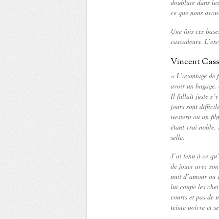
doublure dans les
ce que nous avons
Une fois ces base
cascadeurs. L’ex
Vincent Cass
« L’avantage de f
avoir un bagage. 
Il fallait juste s
jours sont diffici
western ou un fil
étant vrai noble.
selle.
J’ai tenu à ce qu
de jouer avec son
nuit d’amour ou q
lui coupe les che
courts et pas de 
teinte poivre et s