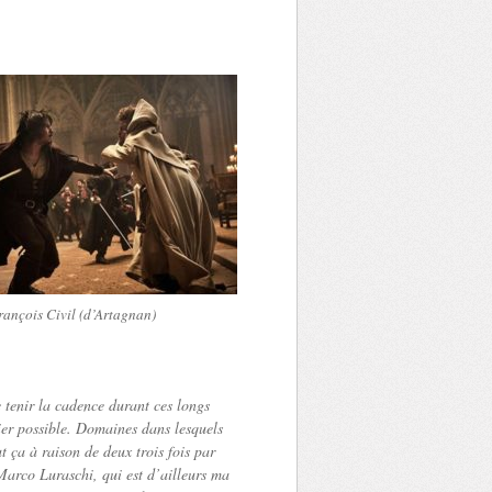
rançois Civil (d’Artagnan)
 tenir la cadence durant ces longs
ier possible. Domaines dans lesquels
 ça à raison de deux trois fois par
Marco Luraschi, qui est d’ailleurs ma