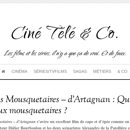
Ciné Télé & Co.
Les films et les séries, il n'y a que ça de vrai. Et de faux.
CINÉMA
SÉRIES/TVFILMS
SAGAS
MÉTIERS
& CO.
is Mousquetaires – d’Artagnan : Qui
x mousquetaires ?
s’avère un excellent film de cape et d’épée comme on 
etaires – d’Artagnan
ateur Didier Bourboulon et les deux scénaristes Alexandre de la Patellière