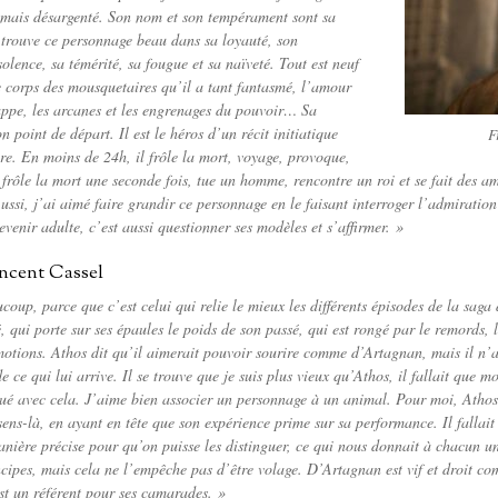
 mais désargenté. Son nom et son tempérament sont sa
e trouve ce personnage beau dans sa loyauté, son
olence, sa témérité, sa fougue et sa naïveté. Tout est neuf
le corps des mousquetaires qu’il a tant fantasmé, l’amour
appe, les arcanes et les engrenages du pouvoir… Sa
n point de départ. Il est le héros d’un récit initiatique
F
are. En moins de 24h, il frôle la mort, voyage, provoque,
rôle la mort une seconde fois, tue un homme, rencontre un roi et se fait des a
ussi, j’ai aimé faire grandir ce personnage en le faisant interroger l’admiratio
venir adulte, c’est aussi questionner ses modèles et s’affirmer. »
ncent Cassel
ucoup, parce que c’est celui qui relie le mieux les différents épisodes de la sa
qui porte sur ses épaules le poids de son passé, qui est rongé par le remords, la 
tions. Athos dit qu’il aimerait pouvoir sourire comme d’Artagnan, mais il n’arr
e ce qui lui arrive. Il se trouve que je suis plus vieux qu’Athos, il fallait que 
oué avec cela. J’aime bien associer un personnage à un animal. Pour moi, Athos 
ens-là, en ayant en tête que son expérience prime sur sa performance. Il fallait
anière précise pour qu’on puisse les distinguer, ce qui nous donnait à chacun une
cipes, mais cela ne l’empêche pas d’être volage. D’Artagnan est vif et droit co
est un référent pour ses camarades. »