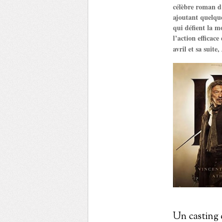
célèbre roman d’
ajoutant quelque
qui défient la m
l’action efficac
avril et sa suite,
Un casting 