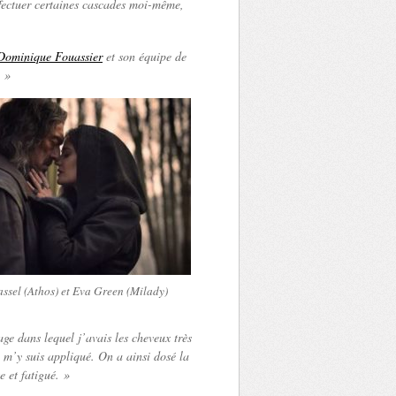
effectuer certaines cascades moi-même,
Dominique Fouassier
et son équipe de
. »
ssel (Athos) et Eva Green (Milady)
age dans lequel j’avais les cheveux très
e m’y suis appliqué. On a ainsi dosé la
e et fatigué. »