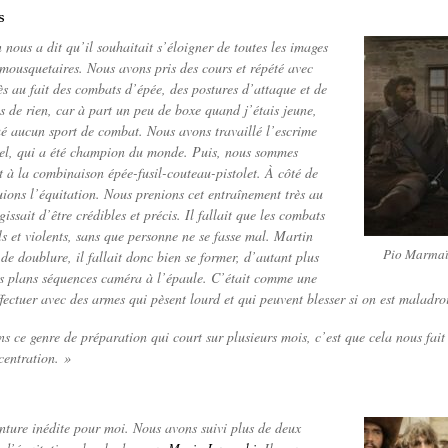
s
 nous a dit qu’il souhaitait s’éloigner de toutes les images
 mousquetaires. Nous avons pris des cours et répété avec
ès au fait des combats d’épée, des postures d’attaque et de
is de rien, car à part un peu de boxe quand j’étais jeune,
ué aucun sport de combat. Nous avons travaillé l’escrime
el, qui a été champion du monde. Puis, nous sommes
et à la combinaison épée-fusil-couteau-pistolet. À côté de
uions l’équitation. Nous prenions cet entraînement très au
agissait d’être crédibles et précis. Il fallait que les combats
ls et violents, sans que personne ne se fasse mal. Martin
Pio Marmaï 
de doublure, il fallait donc bien se former, d’autant plus
es plans séquences caméra à l’épaule. C’était comme une
fectuer avec des armes qui pèsent lourd et qui peuvent blesser si on est maladroi
s ce genre de préparation qui court sur plusieurs mois, c’est que cela nous fait
centration. »
nture inédite pour moi. Nous avons suivi plus de deux