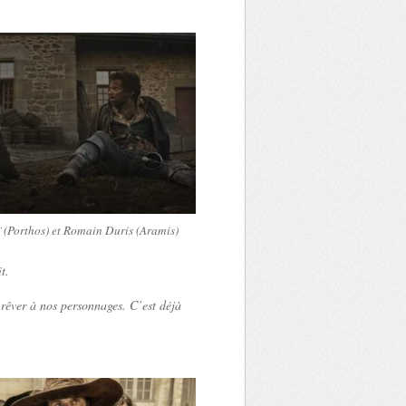
(Porthos) et Romain Duris (Aramis)
t.
 rêver à nos personnages. C’est déjà