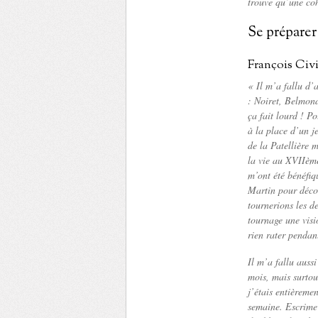
trouve qu’une co
Se préparer
François Civi
« Il m’a fallu d’
: Noiret, Belmon
ça fait lourd ! P
à la place d’un 
de la Patellière 
la vie au XVIIème 
m’ont été bénéfiq
Martin pour décor
tournerions les d
tournage une visio
rien rater pendan
Il m’a fallu auss
mois, mais surtou
j’étais entièreme
semaine. Escrime 