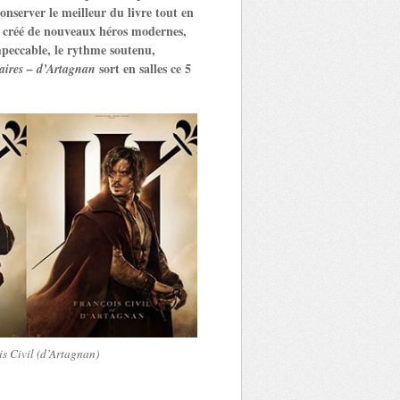
nserver le meilleur du livre tout en
nt créé de nouveaux héros modernes,
mpeccable, le rythme soutenu,
sort en salles ce 5
aires – d’Artagnan
s Civil (d’Artagnan)