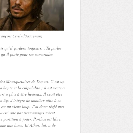
rançois Civil (d’Artagnan)
mis qu’il gardera toujours… Tu parles
n qu’il porte pour ses camarades
ga des Mousquetaires de Dumas. C’est un
honte et la culpabilité ; il est vecteur
ive plus à être heureux. Il croit être
mon âge s’intègre de manière utile à ce
est un vieux loup. J’ai donc réglé mes
 aussi que nos personnages soient
 partition à jouer. Porthos est libre.
mme une lame. Et Athos, lui, a de