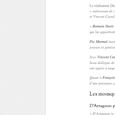
Le réalisateur Di
« intéressant de 
et Vincent Cassel
«
Romain Duris
qui lui appartien
Pio Marmaï
était
joyeuse et génére
Avec
Vincent Cas
beau dialogue de 
ont appris à nage
Quant à
François
d’une puissance p
Les mousque
D’Artagnan pa
« D’Artagnan se 