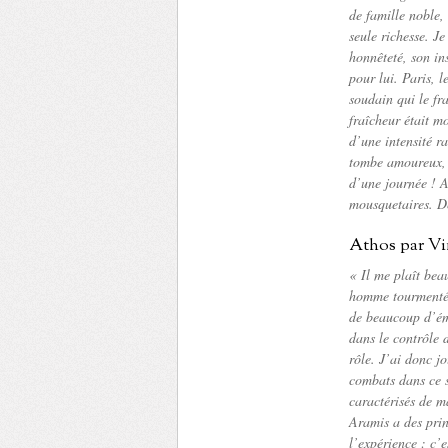
de famille noble,
seule richesse. J
honnêteté, son ins
pour lui. Paris, 
soudain qui le fr
fraîcheur était mo
d’une intensité r
tombe amoureux, f
d’une journée ! A
mousquetaires. De
Athos par Vi
« Il me plaît bea
homme tourmenté, 
de beaucoup d’émo
dans le contrôle d
rôle. J’ai donc j
combats dans ce s
caractérisés de m
Aramis a des prin
l’expérience : c’