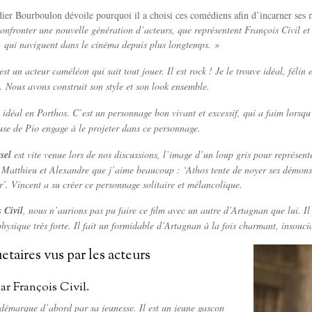
dier Bourboulon dévoile pourquoi il a choisi ces comédiens afin d’incarner ses
confronter une nouvelle génération d’acteurs, que représentent François Civil 
, qui naviguent dans le cinéma depuis plus longtemps. »
est un acteur caméléon qui sait tout jouer. Il est rock ! Je le trouve idéal, félin
t. Nous avons construit son style et son look ensemble.
 idéal en Porthos. C’est un personnage bon vivant et excessif, qui a faim lorsqu’
use de Pio engage à le projeter dans ce personnage.
sel
est vite venue lors de nos discussions, l’image d’un loup gris pour représente
Matthieu et Alexandre que j’aime beaucoup : ‘Athos tente de noyer ses démons d
r’. Vincent a su créer ce personnage solitaire et mélancolique.
 Civil
, nous n’aurions pas pu faire ce film avec un autre d’Artagnan que lui. Il 
hysique très forte. Il fait un formidable d’Artagnan à la fois charmant, insoucia
taires vus par les acteurs
r François Civil.
démarque d’abord par sa jeunesse. Il est un jeune gascon