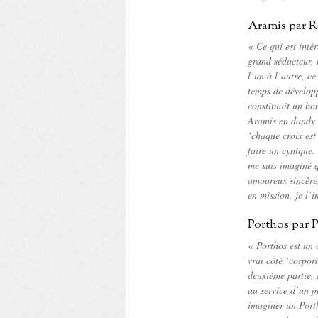
Aramis par 
« Ce qui est intér
grand séducteur,
l’un à l’autre, c
temps de développ
constituait un bo
Aramis en dandy 
‘chaque croix est
faire un cynique.
me suis imaginé q
amoureux sincère,
en mission, je l’
Porthos par 
« Porthos est un 
vrai côté ‘corpor
deuxième partie, 
au service d’un p
imaginer un Porth