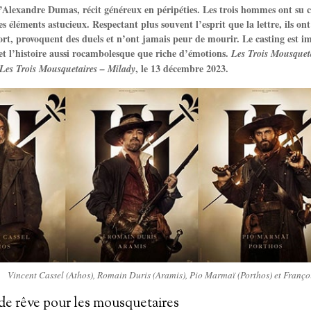
Alexandre Dumas, récit généreux en péripéties. Les trois hommes ont su co
s éléments astucieux. Respectant plus souvent l’esprit que la lettre, ils o
ort, provoquent des duels et n’ont jamais peur de mourir. Le casting est i
e et l’histoire aussi rocambolesque que riche d’émotions.
Les Trois Mousquet
, le 13 décembre 2023.
Les Trois Mousquetaires – Milady
Vincent Cassel (Athos), Romain Duris (Aramis), Pio Marmaï (Porthos) et Françoi
de rêve pour les mousquetaires