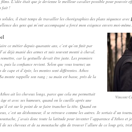
 films. L’idée était que je devienne le meilleur cavalier possible pour pouvoir 
 fait !
s solides, il était temps de travailler les chorégraphies des plans séquence avec
cellence des gens qui m’ont accompagné a forcé mon exigence envers moi-même
el
aire ce métier depuis quarante ans, c’est qu’on finit par
J’ai déjà manié des armes et suis souvent monté à cheval.
’y remettre, car la gestuelle devait être juste. Les premiers
les, puis la confiance revient. Selon que vous tournez un
m de cape et d’épée, les montes sont différentes. Athos
 Sa monte rappelle son rang ; sa main est basse, près de la
’Athos ait les cheveux longs, parce que cela me permettait
Vincent Ca
 âge et avec ses humeurs, quand on le cueille après une
u’il est sur le point de se faire trancher la tête. Quand on
veux, c’est un déshonneur, il se retrouve comme les autres. Je sortais d’un tourn
moustache, j’avais donc toute la latitude pour inventer l’apparence d’Athos et j
el de ses cheveux et de sa moustache afin de trouver l’allure de ce loup gris, trist