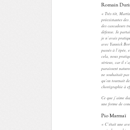
Romain Duri
« Très tôt, Martin
préexistantes des
des cascadeurs tr
défense. Je parta
je n’avais pratiq
avec Yannick Bor
passés à l’épée, 
cela, nous pratiq
sérieux, car il s’
paraissent nature
ne souhaitait pas 
qu’on tournait d
chorégraphie à ef
Ce que j’aime dan
une forme de con
Pio Marmaï
« C’était une ave