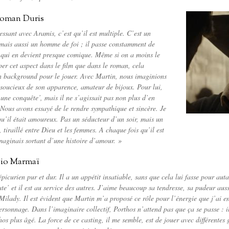
Roman Duris
essant avec Aramis, c’est qu’il est multiple. C’est un
 mais aussi un homme de foi ; il passe constamment de
e qui en devient presque comique. Même si on a moins le
er cet aspect dans le film que dans le roman, cela
n background pour le jouer. Avec Martin, nous imaginions
soucieux de son apparence, amateur de bijoux. Pour lui,
 une conquête’, mais il ne s’agissait pas non plus d’en
 Nous avons essayé de le rendre sympathique et sincère. Je
u’il était amoureux. Pas un séducteur d’un soir, mais un
 tiraillé entre Dieu et les femmes. A chaque fois qu’il est
imaginais sortant d’une histoire d’amour. »
Pio Marmaï
épicurien pur et dur. Il a un appétit insatiable, sans que cela lui fasse pour au
ate’ et il est au service des autres. J’aime beaucoup sa tendresse, sa pudeur auss
Milady. Il est évident que Martin m’a proposé ce rôle pour l’énergie que j’ai en
ersonnage. Dans l’imaginaire collectif, Porthos n’attend pas que ça se passe : i
os plus âgé. La force de ce casting, il me semble, est de jouer avec différentes g