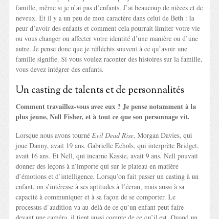
famille, même si je n’ai pas d’enfants. J’ai beaucoup de nièces et de
neveux. Et il y a un peu de mon caractère dans celui de Beth : la
peur d’avoir des enfants et comment cela pourrait limiter votre vie
ou vous changer ou affecter votre identité d’une manière ou d’une
autre. Je pense donc que je réfléchis souvent à ce qu’avoir une
famille signifie. Si vous voulez raconter des histoires sur la famille,
vous devez intégrer des enfants.
Un casting de talents et de personnalités
Comment travaillez-vous avec eux ? Je pense notamment à la
plus jeune, Nell Fisher, et à tout ce que son personnage vit.
Lorsque nous avons tourné
Evil Dead Rise
, Morgan Davies, qui
joue Danny, avait 19 ans. Gabrielle Echols, qui interprète Bridget,
avait 16 ans. Et Nell, qui incarne Kassie, avait 9 ans. Nell pouvait
donner des leçons à n’importe qui sur le plateau en matière
d’émotions et d’intelligence. Lorsqu’on fait passer un casting à un
enfant, on s’intéresse à ses aptitudes à l’écran, mais aussi à sa
capacité à communiquer et à sa façon de se comporter. Le
processus d’audition va au-delà de ce qu’un enfant peut faire
devant une caméra, il tient aussi compte de ce qu’il est. Quand un