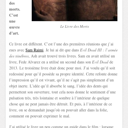
des
morts.
C’est
une
Le Livre des Morts
œuvre
d’art.
Ce livre est différent. C’est l’une des premières réunions que j’ai
eues avec
Sam Raimi
. Je lui ai dit que dans
Evil Dead III : l’armée
des ténèbres
, Ash avait trouvé trois livres. Sam en avait utilisé un
livre, Fede Alvarez en a utilisé un second dans son
Evil Dead
de
2013. Le troisième livre était donc pour moi. J’ai voulu qu’il soit
redessiné pour qu’il possède sa propre identité. Cette refonte donne
l’impression qu’il est vivant, qu’il ne s’agit pas simplement d’un
objet inerte. L’idée qu’il absorbe le sang, l’idée des dents qui
permettent son ouverture, tout cela nous donne le sentiment d’une
pulsation très, très lointaine et sombre à l’intérieur de quelque
chose qui ne peut jamais être détruit. Et puis, à l’intérieur de ce
livre, on se demandait jusqu’où on pouvait aller dans la folie,
comment on pouvait exprimer le mal.
J’ai utilisé le livre un peu comme un guide dans le film : lorsque