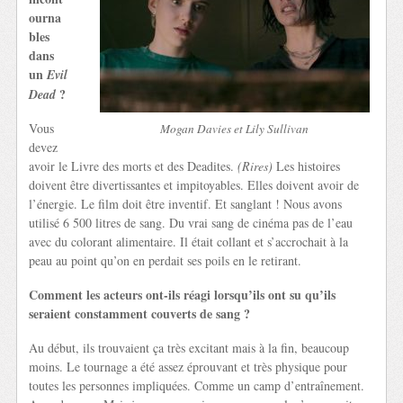
ourna
bles
dans
un
Evil
?
Dead
Vous
Mogan Davies et Lily Sullivan
devez
avoir le Livre des morts et des Deadites.
(Rires)
Les histoires
doivent être divertissantes et impitoyables. Elles doivent avoir de
l’énergie. Le film doit être inventif. Et sanglant ! Nous avons
utilisé 6 500 litres de sang. Du vrai sang de cinéma pas de l’eau
avec du colorant alimentaire. Il était collant et s’accrochait à la
peau au point qu’on en perdait ses poils en le retirant.
Comment les acteurs ont-ils réagi lorsqu’ils ont su qu’ils
seraient constamment couverts de sang ?
Au début, ils trouvaient ça très excitant mais à la fin, beaucoup
moins. Le tournage a été assez éprouvant et très physique pour
toutes les personnes impliquées. Comme un camp d’entraînement.