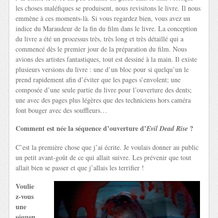
les choses maléfiques se produisent, nous revisitons le livre. Il nous
emmène à ces moments-là. Si vous regardez bien, vous avez un
indice du Maraudeur de la fin du film dans le livre. La conception
du livre a été un processus très, très long et très détaillé qui a
commencé dès le premier jour de la préparation du film. Nous
avions des artistes fantastiques, tout est dessiné à la main. Il existe
plusieurs versions du livre : une d’un bloc pour si quelqu’un le
prend rapidement afin d’éviter que les pages s’envolent; une
composée d’une seule partie du livre pour l’ouverture des dents;
une avec des pages plus légères que des techniciens hors caméra
font bouger avec des souffleurs…
Comment est née la séquence d’ouverture d’
?
Evil Dead Rise
C’est la première chose que j’ai écrite. Je voulais donner au public
un petit avant-goût de ce qui allait suivre. Les prévenir que tout
allait bien se passer et que j’allais les terrifier !
Voulie
z-vous
une
séquen