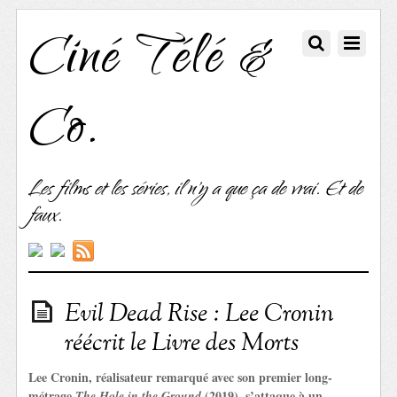
Ciné Télé &
Co.
Les films et les séries, il n'y a que ça de vrai. Et de
faux.
Evil Dead Rise : Lee Cronin
réécrit le Livre des Morts
Lee Cronin, réalisateur remarqué avec son premier long-
métrage
(2019), s’attaque à un
The Hole in the Ground