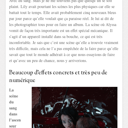
Avec du sang. Mais je ne me souviens pas que quelqu’un se soit
plaint. Lily avait pourtant les scènes les plus physiques car elle se
battait tout le temps. Elle avait probablement cinq nouveaux bleus
par jour parce qu’elle voulait que ça paraisse réel. Je lui ai dit de
les photographier tous pour en faire un album. La scène où Alyssa
vomit de façon très importante est un effet spécial mécanique. Il
s’agit d’un appareil installé dans sa bouche, ce qui est très
inconfortable. Je sais que c’est une scène qu’elle a trouvée vraiment
très difficile, mais cela ne l’a pas empêchée de la faire parce qu’elle
savait que tout le monde adhérait à ce que nous essayions de faire
et qu’avec un peu de chance, nous y arriverions.
Beaucoup d’effets concrets et très peu de
numérique
La
scène
du
sang
dans
l’ascen
seur