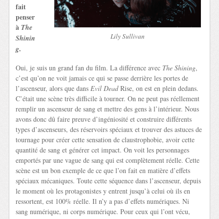
fait
penser
à
The
Lily Sullivan
Shinin
.
g
Oui, je suis un grand fan du film. La différence avec
The Shining
,
c’est qu’on ne voit jamais ce qui se passe derrière les portes de
l’ascenseur, alors que dans
Evil Dead
Rise, on est en plein dedans.
C’était une scène très difficile à tourner. On ne peut pas réellement
remplir un ascenseur de sang et mettre des gens à l’intérieur. Nous
avons donc dû faire preuve d’ingéniosité et construire différents
types d’ascenseurs, des réservoirs spéciaux et trouver des astuces de
tournage pour créer cette sensation de claustrophobie, avoir cette
quantité de sang et générer cet impact. On voit les personnages
emportés par une vague de sang qui est complètement réelle. Cette
scène est un bon exemple de ce que l’on fait en matière d’effets
spéciaux mécaniques. Toute cette séquence dans l’ascenseur, depuis
le moment où les protagonistes y entrent jusqu’à celui où ils en
ressortent, est 100% réelle. Il n’y a pas d’effets numériques. Ni
sang numérique, ni corps numérique. Pour ceux qui l’ont vécu,