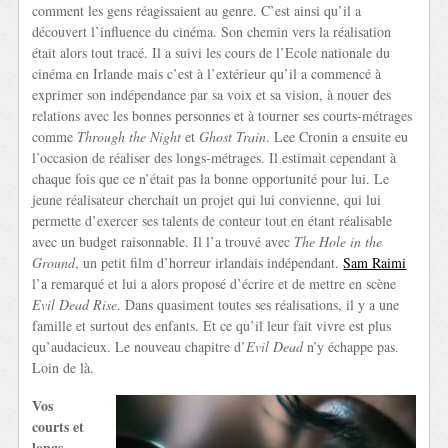
comment les gens réagissaient au genre. C’est ainsi qu’il a
découvert l’influence du cinéma. Son chemin vers la réalisation
était alors tout tracé. Il a suivi les cours de l’Ecole nationale du
cinéma en Irlande mais c’est à l’extérieur qu’il a commencé à
exprimer son indépendance par sa voix et sa vision, à nouer des
relations avec les bonnes personnes et à tourner ses courts-métrages
comme
Through the Night
et
Ghost Train
. Lee Cronin a ensuite eu
l’occasion de réaliser des longs-métrages. Il estimait cependant à
chaque fois que ce n’était pas la bonne opportunité pour lui. Le
jeune réalisateur cherchait un projet qui lui convienne, qui lui
permette d’exercer ses talents de conteur tout en étant réalisable
avec un budget raisonnable. Il l’a trouvé avec
The Hole in the
Ground
, un petit film d’horreur irlandais indépendant.
Sam Raimi
l’a remarqué et lui a alors proposé d’écrire et de mettre en scène
Evil Dead Rise
. Dans quasiment toutes ses réalisations, il y a une
famille et surtout des enfants. Et ce qu’il leur fait vivre est plus
qu’audacieux. Le nouveau chapitre d’
Evil Dead
n’y échappe pas.
Loin de là.
Vos
courts et
longs