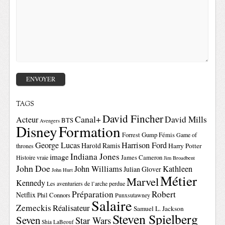
TAGS
David Fincher
Canal+
David Mills
Acteur
BTS
Avengers
Disney
Formation
Forrest Gump
Fémis
Game of
George Lucas
Harrison Ford
Harold Ramis
Harry Potter
thrones
Indiana Jones
image
Histoire vraie
James Cameron
Jim Broadbent
John Doe
John Williams
Kathleen
Julian Glover
John Hurt
Métier
Marvel
Kennedy
Les aventuriers de l’arche perdue
Préparation
Robert
Netflix
Phil Connors
Punxsutawney
Salaire
Zemeckis
Réalisateur
Samuel L. Jackson
Steven Spielberg
Seven
Star Wars
Shia LaBeouf