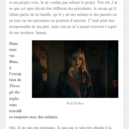
et ma propre voix. Je ne voulais pas refuser le projet. Très tôt; j’ai
su que cet opus devait être différent des précédents. Je savais qu’il
fallait parler de la famille, qu’il y ait des enfants et des parents ou
en tout cas des personnes en position d’autorité. C’était peut-être
irresponsable de ma part, mais cela ne m’a jamais traversé l’esprit
de me modérer. Jamais.
Dans
tous
vos
films,
à
l’excep
tion de
Throu
gh the
,
night
Nell Fisher
vous
travaill
ez toujours avec des enfants.
Oui. Je ne sais pas pourquoi. Je sais que je suis très attaché à la