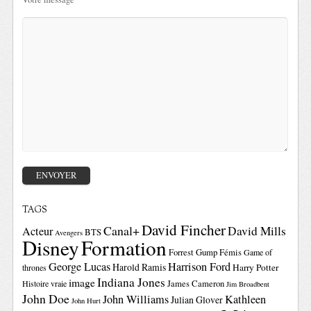
TAGS
David Fincher
Canal+
David Mills
Acteur
BTS
Avengers
Disney
Formation
Forrest Gump
Fémis
Game of
George Lucas
Harrison Ford
Harold Ramis
Harry Potter
thrones
Indiana Jones
image
Histoire vraie
James Cameron
Jim Broadbent
John Doe
John Williams
Kathleen
Julian Glover
John Hurt