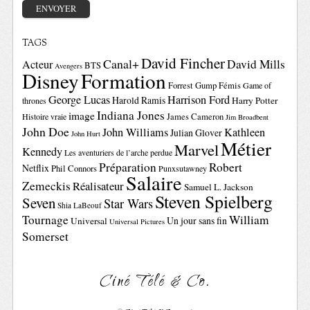
TAGS
David Fincher
Canal+
David Mills
Acteur
BTS
Avengers
Disney
Formation
Forrest Gump
Fémis
Game of
George Lucas
Harrison Ford
Harold Ramis
Harry Potter
thrones
Indiana Jones
image
Histoire vraie
James Cameron
Jim Broadbent
John Doe
John Williams
Kathleen
Julian Glover
John Hurt
Métier
Marvel
Kennedy
Les aventuriers de l’arche perdue
Préparation
Robert
Netflix
Phil Connors
Punxsutawney
Salaire
Zemeckis
Réalisateur
Samuel L. Jackson
Steven Spielberg
Seven
Star Wars
Shia LaBeouf
Tournage
William
Un jour sans fin
Universal
Universal Pictures
Somerset
Ciné Télé & Co.