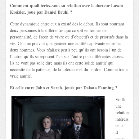
Comment qualifieriez-vous sa relation avec le docteur Laszlo
Kreizler, joué par Daniel Brühl ?
Cette dynamique entre eux a existé dès le début. Ils sont pourtant
deux personnes très différentes que ce soit en termes de
personnalité, de façon de vivre ou d’objectifs et de priorités dans la
vie. Cela ne pouvait que générer une amitié captivante entre les
deux hommes. Vous réalisez peu à peu qu’ils ont besoin l’un de
l’autre, qu’ils se reposent l’un sur l’autre pour différentes choses.
Ils ne vont pas se le dire mais ils ont cette solide amitié qui
nécessite de la patience, de la tolérance et du pardon. Comme toute
vraie amitié.
Et celle entre John et Sarah, jouée par Dakota Fanning ?
Voilà
une
relation
intéress
ante !
Il
existe