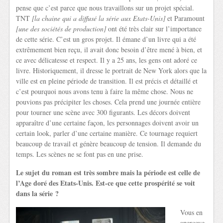
pense que c’est parce que nous travaillons sur un projet spécial.
TNT
[la chaine qui a diffusé la série aux Etats-Unis]
et Paramount
[une des sociétés de production]
ont été très clair sur l’importance
de cette série. C’est un gros projet. Il émane d’un livre qui a été
extrêmement bien reçu, il avait donc besoin d’être mené à bien, et
ce avec délicatesse et respect. Il y a 25 ans, les gens ont adoré ce
livre. Historiquement, il dresse le portrait de New York alors que la
ville est en pleine période de transition. Il est précis et détaillé et
c’est pourquoi nous avons tenu à faire la même chose. Nous ne
pouvions pas précipiter les choses. Cela prend une journée entière
pour tourner une scène avec 300 figurants. Les décors doivent
apparaître d’une certaine façon, les personnages doivent avoir un
certain look, parler d’une certaine manière. Ce tournage requiert
beaucoup de travail et génère beaucoup de tension. Il demande du
temps. Les scènes ne se font pas en une prise.
Le sujet du roman est très sombre mais la période est celle de
l’Age doré des Etats-Unis. Est-ce que cette prospérité se voit
dans la série ?
Vous en
aperceve