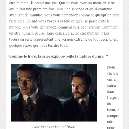
être humain. Il prend une vie. Quand vous avez un tueur en série
qui le fait une première fois, puis une seconde et qu’il continue
avec tant de minutie, vous vous demandez comment quelqu’un peut
faire cela. Quand vous voyez à la télé ce qu’il se passe dans le
monde, vous vous demandez comment cela peut arriver. Comment
un être humain peut-il faire cela à un autre être humain ? Les
tueurs en série représentent une version extrême de tout ceci. C’est
quelque chose qui nous terrifie tous.
Comme le livre, la série explore-t-elle la nature du mal ?
Nous
cherch
ons à
entrer
dans
l’esprit
du
tueur, à
compre
ndre
Luke Evans et Daniel Brühl
pourqu