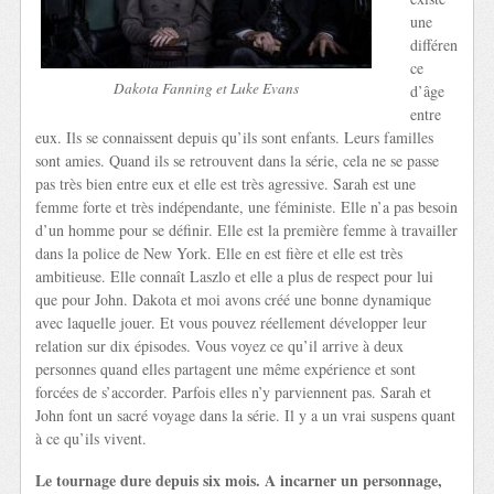
une
différen
ce
Dakota Fanning et Luke Evans
d’âge
entre
eux. Ils se connaissent depuis qu’ils sont enfants. Leurs familles
sont amies. Quand ils se retrouvent dans la série, cela ne se passe
pas très bien entre eux et elle est très agressive. Sarah est une
femme forte et très indépendante, une féministe. Elle n’a pas besoin
d’un homme pour se définir. Elle est la première femme à travailler
dans la police de New York. Elle en est fière et elle est très
ambitieuse. Elle connaît Laszlo et elle a plus de respect pour lui
que pour John. Dakota et moi avons créé une bonne dynamique
avec laquelle jouer. Et vous pouvez réellement développer leur
relation sur dix épisodes. Vous voyez ce qu’il arrive à deux
personnes quand elles partagent une même expérience et sont
forcées de s’accorder. Parfois elles n’y parviennent pas. Sarah et
John font un sacré voyage dans la série. Il y a un vrai suspens quant
à ce qu’ils vivent.
Le tournage dure depuis six mois. A incarner un personnage,