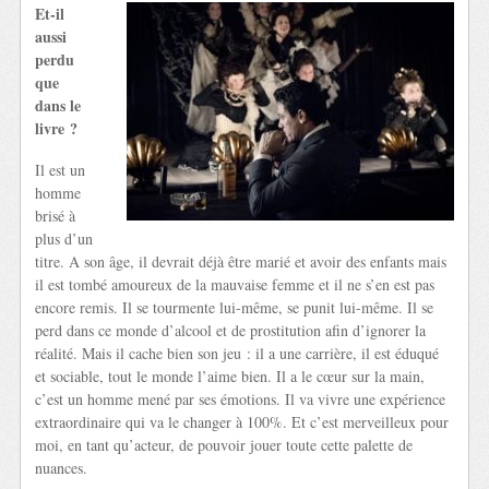
Et-il
aussi
perdu
que
dans le
livre ?
Il est un
homme
brisé à
plus d’un
titre. A son âge, il devrait déjà être marié et avoir des enfants mais
il est tombé amoureux de la mauvaise femme et il ne s’en est pas
encore remis. Il se tourmente lui-même, se punit lui-même. Il se
perd dans ce monde d’alcool et de prostitution afin d’ignorer la
réalité. Mais il cache bien son jeu : il a une carrière, il est éduqué
et sociable, tout le monde l’aime bien. Il a le cœur sur la main,
c’est un homme mené par ses émotions. Il va vivre une expérience
extraordinaire qui va le changer à 100%. Et c’est merveilleux pour
moi, en tant qu’acteur, de pouvoir jouer toute cette palette de
nuances.