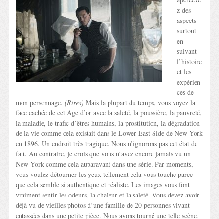
z des
aspects
surtout
en
suivant
l’histoire
et les
expérien
ces de
mon personnage.
(Rires)
Mais la plupart du temps, vous voyez la
face cachée de cet Age d’or avec la saleté, la poussière, la pauvreté,
la maladie, le trafic d’êtres humains, la prostitution, la dégradation
de la vie comme cela existait dans le Lower East Side de New York
en 1896. Un endroit très tragique. Nous n’ignorons pas cet état de
fait. Au contraire, je crois que vous n’avez encore jamais vu un
New York comme cela auparavant dans une série. Par moments,
vous voulez détourner les yeux tellement cela vous touche parce
que cela semble si authentique et réaliste. Les images vous font
vraiment sentir les odeurs, la chaleur et la saleté. Vous devez avoir
déjà vu de vieilles photos d’une famille de 20 personnes vivant
entassées dans une petite pièce. Nous avons tourné une telle scène.