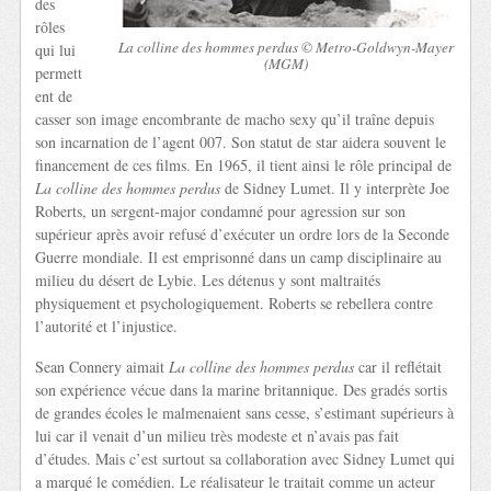
des
rôles
La colline des hommes perdus © Metro-Goldwyn-Mayer
qui lui
(MGM)
permett
ent de
casser son image encombrante de macho sexy qu’il traîne depuis
son incarnation de l’agent 007. Son statut de star aidera souvent le
financement de ces films. En 1965, il tient ainsi le rôle principal de
La colline des hommes perdus
de Sidney Lumet. Il y interprète Joe
Roberts, un sergent-major condamné pour agression sur son
supérieur après avoir refusé d’exécuter un ordre lors de la Seconde
Guerre mondiale. Il est emprisonné dans un camp disciplinaire au
milieu du désert de Lybie. Les détenus y sont maltraités
physiquement et psychologiquement. Roberts se rebellera contre
l’autorité et l’injustice.
Sean Connery aimait
La colline des hommes perdus
car il reflétait
son expérience vécue dans la marine britannique. Des gradés sortis
de grandes écoles le malmenaient sans cesse, s’estimant supérieurs à
lui car il venait d’un milieu très modeste et n’avais pas fait
d’études. Mais c’est surtout sa collaboration avec Sidney Lumet qui
a marqué le comédien. Le réalisateur le traitait comme un acteur