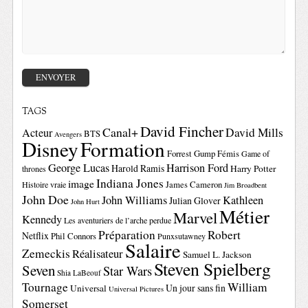
TAGS
David Fincher
Canal+
David Mills
Acteur
BTS
Avengers
Disney
Formation
Forrest Gump
Fémis
Game of
George Lucas
Harrison Ford
Harold Ramis
Harry Potter
thrones
Indiana Jones
image
Histoire vraie
James Cameron
Jim Broadbent
John Doe
John Williams
Kathleen
Julian Glover
John Hurt
Métier
Marvel
Kennedy
Les aventuriers de l’arche perdue
Préparation
Robert
Netflix
Phil Connors
Punxsutawney
Salaire
Zemeckis
Réalisateur
Samuel L. Jackson
Steven Spielberg
Seven
Star Wars
Shia LaBeouf
Tournage
William
Un jour sans fin
Universal
Universal Pictures
Somerset