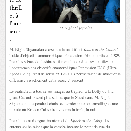
re de
thrill
er à
l’anc
M. Night Shyamalan
ienn
e
M. Night Shyamalan a essentiellement filmé
Knock at the Cabin
à
l’aide d’objectifs anamorphiques Panavision Primo, sortis en 1989.
Pour les scènes de flashback, il a opté pour d’autres lentilles, en
l’occurrence des objectifs anamorphiques Panavision USG (Ultra
Speed Gold) Panatar, sortis en 1980. Ils permettaient de marquer la
différence visuellement entre passé et présent.
Le réalisateur a tourné ses images au trépied, à la Dolly ou à la
grue. Ces outils sont plus stables que le Steadicam. M. Night
Shyamalan a cependant choisi ce dernier pour un travelling d’une
minute où Kristen Cui se trouve dans la forêt, la nuit.
Pour le point d’orgue émotionnel de
Knock at the Cabin
, les
auteurs souhaitaient que la caméra incarne le point de vue du