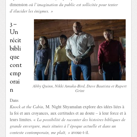
dimension
où l’imagination du public est sollicitée pour tenter
d’élucider les énigmes. »
3 –
Un
récit
bibli
que
cont
emp
orai
Abby Quinn, Nikki Amuka-Bird, Dave Bautista et Rupert
n
Grint
Dans
Knock at the Cabin
, M. Night Shyamalan explore des idées liées à
la foi et aux croyances, aux certitudes et au doute – à leur force et à
leurs limites. «
La possibilité de raconter des histoires bibliques de
grande envergure, mais situées à l’époque actuelle et dans un
contexte contemporain, me plaît, »
avoue-t-il.