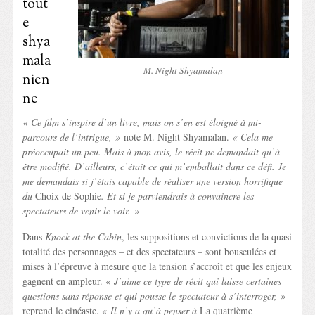
tout
e
shya
mala
M. Night Shyamalan
nien
ne
« Ce film s’inspire d’un livre, mais on s’en est éloigné à mi-
parcours de l’intrigue, »
note M. Night Shyamalan.
« Cela me
préoccupait un peu. Mais à mon avis, le récit ne demandait qu’à
être modifié.
D’ailleurs, c’était ce qui m’emballait dans ce défi. Je
me demandais si j’étais capable de réaliser une version horrifique
du
Choix de Sophie
. Et si je parviendrais à convaincre les
spectateurs de venir le voir. »
Dans
Knock at the Cabin
, les suppositions et convictions de la quasi
totalité des personnages – et des spectateurs – sont bousculées et
mises à l’épreuve à mesure que la tension s’accroît et que les enjeux
gagnent en ampleur. «
J’aime ce type de récit qui laisse certaines
questions sans réponse et qui pousse le spectateur à s’interroger, »
reprend le cinéaste. «
Il n’y a qu’à penser à
La quatrième