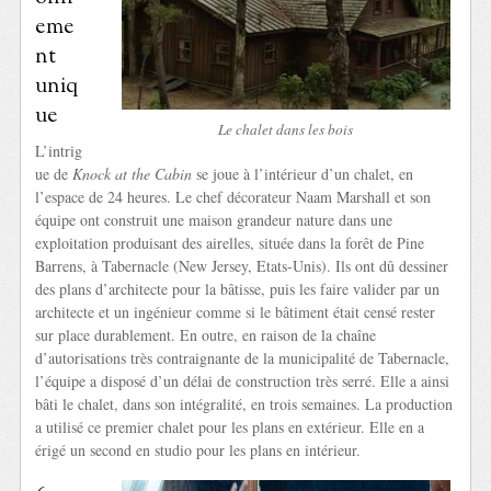
eme
nt
uniq
ue
Le chalet dans les bois
L’intrig
ue de
Knock at the Cabin
se joue à l’intérieur d’un chalet, en
l’espace de 24 heures. Le chef décorateur Naam Marshall et son
équipe ont construit une maison grandeur nature dans une
exploitation produisant des airelles, située dans la forêt de Pine
Barrens, à Tabernacle (New Jersey, Etats-Unis). Ils ont dû dessiner
des plans d’architecte pour la bâtisse, puis les faire valider par un
architecte et un ingénieur comme si le bâtiment était censé rester
sur place durablement. En outre, en raison de la chaîne
d’autorisations très contraignante de la municipalité de Tabernacle,
l’équipe a disposé d’un délai de construction très serré. Elle a ainsi
bâti le chalet, dans son intégralité, en trois semaines. La production
a utilisé ce premier chalet pour les plans en extérieur. Elle en a
érigé un second en studio pour les plans en intérieur.