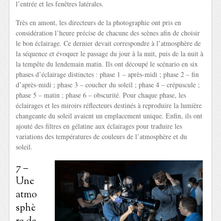
l’entrée et les fenêtres latérales.
Très en amont, les directeurs de la photographie ont pris en
considération l’heure précise de chacune des scènes afin de choisir
le bon éclairage. Ce dernier devait correspondre à l’atmosphère de
la séquence et évoquer le passage du jour à la nuit, puis de la nuit à
la tempête du lendemain matin. Ils ont découpé le scénario en six
phases d’éclairage distinctes : phase 1 – après-midi ; phase 2 – fin
d’après-midi ; phase 3 – coucher du soleil ; phase 4 – crépuscule ;
phase 5 – matin ; phase 6 – obscurité. Pour chaque phase, les
éclairages et les miroirs réflecteurs destinés à reproduire la lumière
changeante du soleil avaient un emplacement unique. Enfin, ils ont
ajouté des filtres en gélatine aux éclairages pour traduire les
variations des températures de couleurs de l’atmosphère et du
soleil.
7 –
Une
atmo
sphè