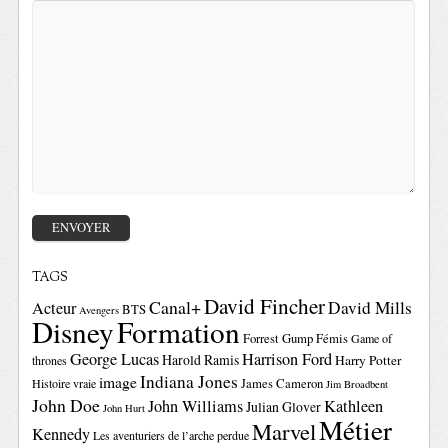
TAGS
David Fincher
Canal+
David Mills
Acteur
BTS
Avengers
Disney
Formation
Forrest Gump
Fémis
Game of
George Lucas
Harrison Ford
Harold Ramis
Harry Potter
thrones
Indiana Jones
image
Histoire vraie
James Cameron
Jim Broadbent
John Doe
John Williams
Kathleen
Julian Glover
John Hurt
Métier
Marvel
Kennedy
Les aventuriers de l’arche perdue