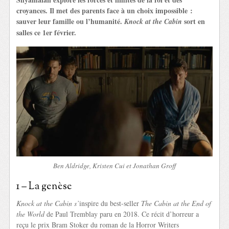
croyances. Il met des parents face à un choix impossible :
sauver leur famille ou l’humanité.
sort en
Knock at the Cabin
salles ce 1er février.
Ben Aldridge, Kristen Cui et Jonathan Groff
1 – La genèse
Knock at the Cabin s’
inspire du best-seller
The Cabin at the End of
the World
de Paul Tremblay paru en 2018. Ce récit d’horreur a
reçu le prix Bram Stoker du roman de la Horror Writers