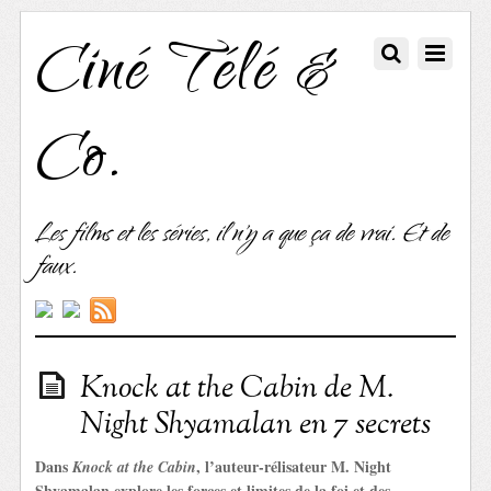
Ciné Télé &
Co.
Les films et les séries, il n'y a que ça de vrai. Et de
faux.
Knock at the Cabin de M.
Night Shyamalan en 7 secrets
Dans
, l’auteur-rélisateur M. Night
Knock at the Cabin
Shyamalan explore les forces et limites de la foi et des