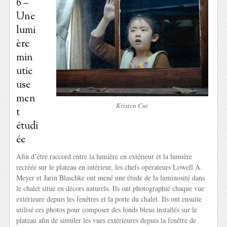
6 –
Une
lumi
ère
min
utie
use
men
Kristen Cui
t
étudi
ée
Afin d’être raccord entre la lumière en extérieur et la lumière
recréée sur le plateau en intérieur, les chefs opérateurs Lowell A.
Meyer et Jarin Blaschke ont mené une étude de la luminosité dans
le chalet situé en décors naturels. Ils ont photographié chaque vue
extérieure depuis les fenêtres et la porte du chalet. Ils ont ensuite
utilisé ces photos pour composer des fonds bleus installés sur le
plateau afin de simuler les vues extérieures depuis la fenêtre de