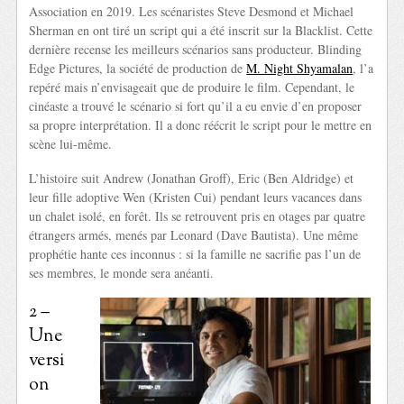
Association en 2019. Les scénaristes Steve Desmond et Michael
Sherman en ont tiré un script qui a été inscrit sur la Blacklist. Cette
dernière recense les meilleurs scénarios sans producteur. Blinding
Edge Pictures, la société de production de
M. Night Shyamalan
, l’a
repéré mais n’envisageait que de produire le film. Cependant, le
cinéaste a trouvé le scénario si fort qu’il a eu envie d’en proposer
sa propre interprétation. Il a donc réécrit le script pour le mettre en
scène lui-même.
L’histoire suit Andrew (Jonathan Groff), Eric (Ben Aldridge) et
leur fille adoptive Wen (Kristen Cui) pendant leurs vacances dans
un chalet isolé, en forêt. Ils se retrouvent pris en otages par quatre
étrangers armés, menés par Leonard (Dave Bautista). Une même
prophétie hante ces inconnus : si la famille ne sacrifie pas l’un de
ses membres, le monde sera anéanti.
2 –
Une
versi
on