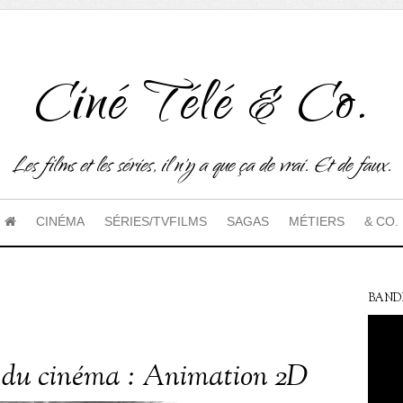
Ciné Télé & Co.
Les films et les séries, il n'y a que ça de vrai. Et de faux.
CINÉMA
SÉRIES/TVFILMS
SAGAS
MÉTIERS
& CO.
BAND
 du cinéma : Animation 2D