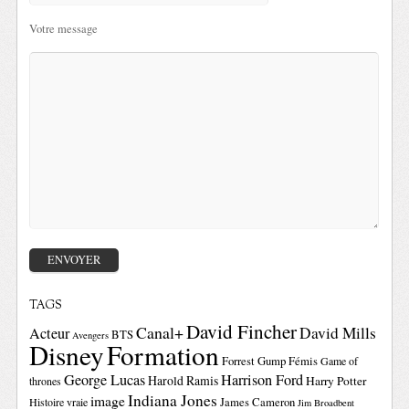
Votre message
TAGS
David Fincher
Canal+
David Mills
Acteur
BTS
Avengers
Disney
Formation
Forrest Gump
Fémis
Game of
George Lucas
Harrison Ford
Harold Ramis
Harry Potter
thrones
Indiana Jones
image
Histoire vraie
James Cameron
Jim Broadbent