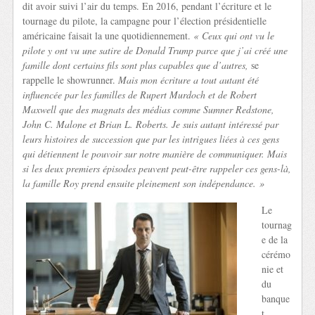
dit avoir suivi l’air du temps. En 2016, pendant l’écriture et le
tournage du pilote, la campagne pour l’élection présidentielle
américaine faisait la une quotidiennement.
« Ceux qui ont vu le
pilote y ont vu une satire de Donald Trump parce que j’ai créé une
famille dont certains fils sont plus capables que d’autres,
se
rappelle le showrunner.
Mais mon écriture a tout autant été
influencée par les familles de Rupert Murdoch et de Robert
Maxwell que des magnats des médias comme Sumner Redstone,
John C. Malone et Brian L. Roberts. Je suis autant intéressé par
leurs histoires de succession que par les intrigues liées à ces gens
qui détiennent le pouvoir sur notre manière de communiquer. Mais
si les deux premiers épisodes peuvent peut-être rappeler ces gens-là,
la famille Roy prend ensuite pleinement son indépendance. »
Le
tournag
e de la
cérémo
nie et
du
banque
t