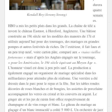
durera
quatre
Kendall Roy (Jeremy Strong)
semain
es.
HBO a mis les petits plats dans les grands. La chaîne de télé a
investi le château Eastnor, à Hereford, Angleterre. Une bâtisse
construite au 19è siècle sur les modèles des manoirs du 17è et
utilisée aujourd’hui pour des tournages, des mariages en grandes
pompes et autres festivités de riches. De l’extérieur, il fait faux et
un peu trop neuf, voire carton pâte, comparé aux
« vraies vieilles
forteresses »
mais d’après les Anglais engagés sur le tournage,
« pour les Américains, le 19è siècle équivaut au Moyen Age »
.
L’honneur visuel est donc à peu près sauf. La production a
également engagé un organiseur de mariage spécialisé dans les
milliardaires pour atteindre plus de réalisme. Une verrière a été
dressée dans le parc pour le repas et la fête. Sur les tables rondes
décorées de roses blanches et de bougies, les assiettes de porcelaine
accompagnent les verres en cristal et les couverts en argent. Le
ginger ale et les jus de raisin font office respectivement de
champagne et de vins rouge et blanc. Le gâteau du mariage au
glaçage d’un blanc immaculé a coûté 5 000 £. Un orchestre de jazz