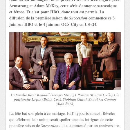
Armstrong et Adam McKay, cette série s’annonce sarcastique
et féroce. Et c’est pour HBO, donc tout est permis. La
diffusion de la première saison de
commence ce 3
Succession
juin sur HBO et le 4 juin sur OCS City en US+24.
La famille Roy : Kendall (Jeremy Strong), Roman (Kieran Culkin), le
patriarche Logan (Brian Cox), Siobhan (Sarah Snook) et Connor
(Alan Ruck)
La fête bat son plein à ce mariage. Et l’hypocrisie aussi. Révéler
qui célèbrent leur union serait spoiler une des intrigues de cette
première saison de
Succession
qui a commencé par un anniversaire.