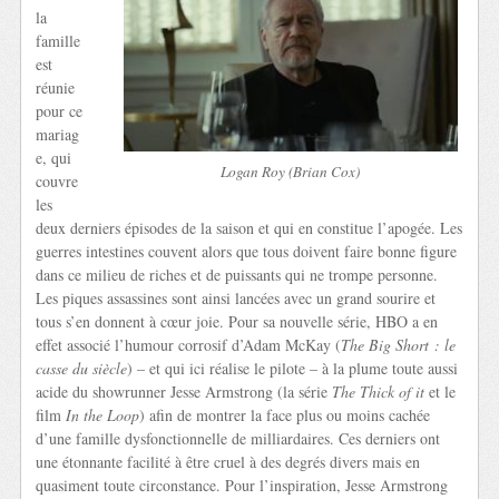
la
famille
est
réunie
pour ce
mariag
e, qui
Logan Roy (Brian Cox)
couvre
les
deux derniers épisodes de la saison et qui en constitue l’apogée. Les
guerres intestines couvent alors que tous doivent faire bonne figure
dans ce milieu de riches et de puissants qui ne trompe personne.
Les piques assassines sont ainsi lancées avec un grand sourire et
tous s’en donnent à cœur joie. Pour sa nouvelle série, HBO a en
effet associé l’humour corrosif d’Adam McKay (
The Big Short : le
casse du siècle
) – et qui ici réalise le pilote – à la plume toute aussi
acide du showrunner Jesse Armstrong (la série
The Thick of it
et le
film
In the Loop
) afin de montrer la face plus ou moins cachée
d’une famille dysfonctionnelle de milliardaires. Ces derniers ont
une étonnante facilité à être cruel à des degrés divers mais en
quasiment toute circonstance. Pour l’inspiration, Jesse Armstrong