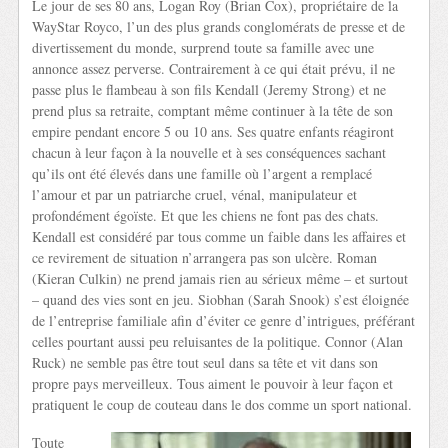
Le jour de ses 80 ans, Logan Roy (Brian Cox), propriétaire de la
WayStar Royco, l’un des plus grands conglomérats de presse et de
divertissement du monde, surprend toute sa famille avec une
annonce assez perverse. Contrairement à ce qui était prévu, il ne
passe plus le flambeau à son fils Kendall (Jeremy Strong) et ne
prend plus sa retraite, comptant même continuer à la tête de son
empire pendant encore 5 ou 10 ans. Ses quatre enfants réagiront
chacun à leur façon à la nouvelle et à ses conséquences sachant
qu’ils ont été élevés dans une famille où l’argent a remplacé
l’amour et par un patriarche cruel, vénal, manipulateur et
profondément égoïste. Et que les chiens ne font pas des chats.
Kendall est considéré par tous comme un faible dans les affaires et
ce revirement de situation n’arrangera pas son ulcère. Roman
(Kieran Culkin) ne prend jamais rien au sérieux même – et surtout
– quand des vies sont en jeu. Siobhan (Sarah Snook) s’est éloignée
de l’entreprise familiale afin d’éviter ce genre d’intrigues, préférant
celles pourtant aussi peu reluisantes de la politique. Connor (Alan
Ruck) ne semble pas être tout seul dans sa tête et vit dans son
propre pays merveilleux. Tous aiment le pouvoir à leur façon et
pratiquent le coup de couteau dans le dos comme un sport national.
Toute