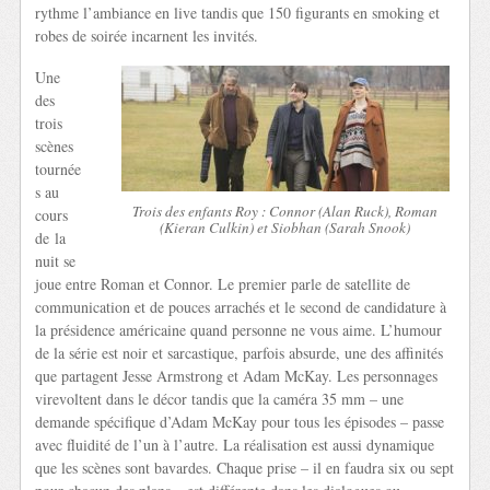
rythme l’ambiance en live tandis que 150 figurants en smoking et
robes de soirée incarnent les invités.
Une
des
trois
scènes
tournée
s au
Trois des enfants Roy : Connor (Alan Ruck), Roman
cours
(Kieran Culkin) et Siobhan (Sarah Snook)
de la
nuit se
joue entre Roman et Connor. Le premier parle de satellite de
communication et de pouces arrachés et le second de candidature à
la présidence américaine quand personne ne vous aime. L’humour
de la série est noir et sarcastique, parfois absurde, une des affinités
que partagent Jesse Armstrong et Adam McKay. Les personnages
virevoltent dans le décor tandis que la caméra 35 mm – une
demande spécifique d’Adam McKay pour tous les épisodes – passe
avec fluidité de l’un à l’autre. La réalisation est aussi dynamique
que les scènes sont bavardes. Chaque prise – il en faudra six ou sept