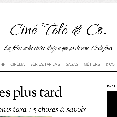
Ciné Télé & Co.
Les films et les séries, il n'y a que ça de vrai. Et de faux.
CINÉMA
SÉRIES/TVFILMS
SAGAS
MÉTIERS
& CO.
s plus tard
BAND
lus tard : 5 choses à savoir