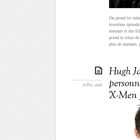
On prend les mêm
troisième épisode
mutants et des fr
prend le relais d
plus de mutants, 
Hugh Ja
personn
16 Fév. 2016
X-Men 3