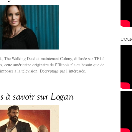
COUR
k, The Walking Dead et maintenant Colony, diffusée sur TF1 à
s, cette américaine originaire de l’Illinois n’a eu besoin que de
’imposer à la télévision. Décryptage par l’intéressée.
es à savoir sur Logan