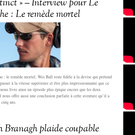
tinct » – Interview pour Le
the : Le remède mortel
e : le remède mortel, Wes Ball reste fidèle à la devise qui prétend
passer à la vitesse supérieure et être plus impressionnante que ce
l nous livre ainsi un épisode plus épique encore que les deux
l nous offre aussi une conclusion parfaite à cette aventure qu’il a
 cinq ans.
 Branagh plaide coupable