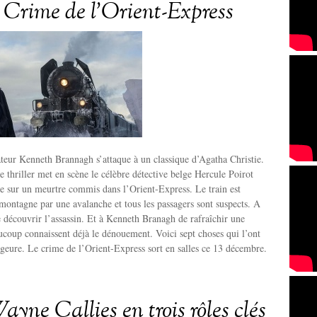
 Crime de l’Orient-Express
sateur Kenneth Brannagh s’attaque à un classique d’Agatha Christie.
e thriller met en scène le célèbre détective belge Hercule Poirot
te sur un meurtre commis dans l’Orient-Express. Le train est
montagne par une avalanche et tous les passagers sont suspects. A
 découvrir l’assassin. Et à Kenneth Branagh de rafraîchir une
ucoup connaissent déjà le dénouement. Voici sept choses qui l’ont
ageure. Le crime de l’Orient-Express sort en salles ce 13 décembre.
yne Callies en trois rôles clés