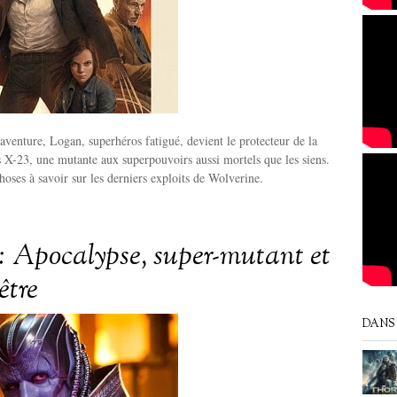
aventure, Logan, superhéros fatigué, devient le protecteur de la
s X-23, une mutante aux superpouvoirs aussi mortels que les siens.
hoses à savoir sur les derniers exploits de Wolverine.
 Apocalypse, super-mutant et
’être
DANS 