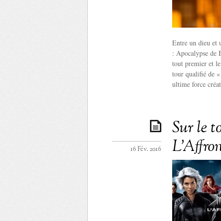
Entre un dieu et
: Apocalypse de 
tout premier et l
tour qualifié de
ultime force créa
Sur le 
L’Affro
16 Fév. 2016