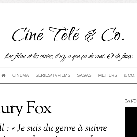
Ciné Télé & Co.
Les films et les séries, il n'y a que ça de vrai. Et de faux.
CINÉMA
SÉRIES/TVFILMS
SAGAS
MÉTIERS
& CO.
ury Fox
BAND
 : « Je suis du genre à suivre