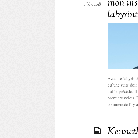
mon ins
7 Fév. 2018
labyrin
Avec Le labyrinth
qu’une suite doit 
qui la précède. I
premiers volets. I
commencée il y a
Kenneth