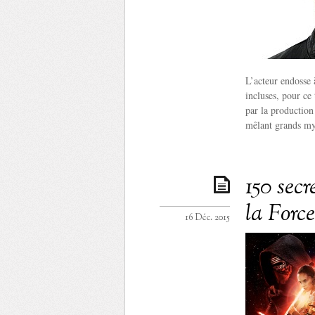
L’acteur endosse 
incluses, pour ce
par la production
mêlant grands mys
150 secr
la Force
16 Déc. 2015