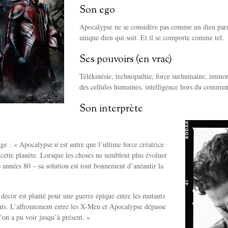
Son ego
Apocalypse ne se considère pas comme un dieu parm
unique dieu qui soit. Et il se comporte comme tel.
Ses pouvoirs (en vrac)
Télékinésie, technopathie, force surhumaine, immort
des cellules humaines, intelligence hors du comm
Son interprète
age : « Apocalypse n’est autre que l’ultime force créatrice
e cette planète. Lorsque les choses ne semblent plus évoluer
années 80 – sa solution est tout bonnement d’anéantir la
 décor est planté pour une guerre épique entre les mutants
nts. L’affrontement entre les X-Men et Apocalypse dépasse
u’on a pu voir jusqu’à présent. »