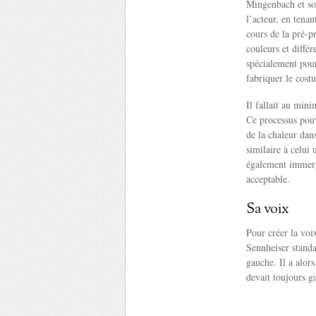
Mingenbach et son
l’acteur, en tena
cours de la pré-pr
couleurs et différ
spécialement pou
fabriquer le costu
Il fallait au min
Ce processus pouv
de la chaleur dan
similaire à celui 
également immerg
acceptable.
Sa voix
Pour créer la voi
Sennheiser standa
gauche. Il a alor
devait toujours g