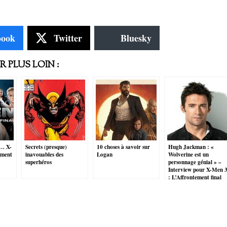
book
Twitter
Bluesky
 PLUS LOIN :
e… X-
Secrets (presque)
10 choses à savoir sur
Hugh Jackman : «
ement
inavouables des
Logan
Wolverine est un
superhéros
personnage génial » –
Interview pour X-Men 
: L’Affrontement final