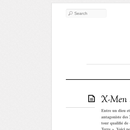
X-Men :
Entre un dieu e
antagoniste des 
tour qualifié de
Terre ». Voici 