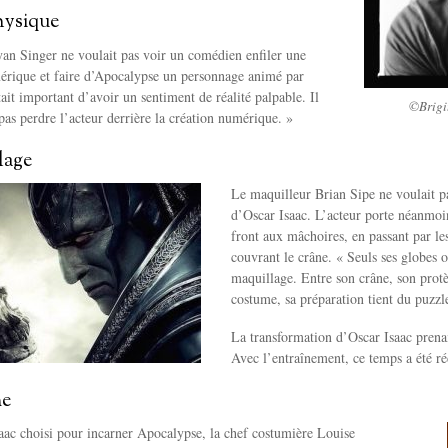
physique
yan Singer ne voulait pas voir un comédien enfiler une
rique et faire d’Apocalypse un personnage animé par
tait important d’avoir un sentiment de réalité palpable. Il
©Brigi
 pas perdre l’acteur derrière la création numérique. »
lage
Le maquilleur Brian Sipe ne voulait p
d’Oscar Isaac. L’acteur porte néanmoin
front aux mâchoires, en passant par les
couvrant le crâne. « Seuls ses globes o
maquillage. Entre son crâne, son protè
costume, sa préparation tient du puzzl
La transformation d’Oscar Isaac prenai
Avec l’entraînement, ce temps a été ré
me
aac choisi pour incarner Apocalypse, la chef costumière Louise