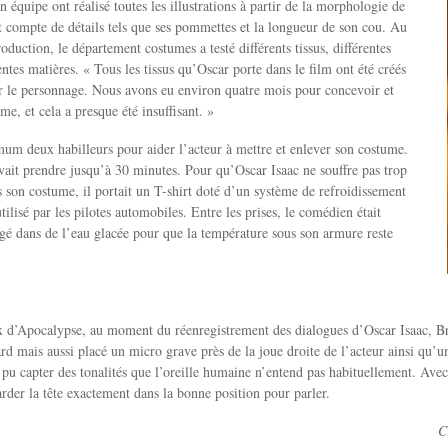
 équipe ont réalisé toutes les illustrations à partir de la morphologie de
nt compte de détails tels que ses pommettes et la longueur de son cou. Au
oduction, le département costumes a testé différents tissus, différentes
entes matières. « Tous les tissus qu’Oscar porte dans le film ont été créés
r le personnage. Nous avons eu environ quatre mois pour concevoir et
me, et cela a presque été insuffisant. »
imum deux habilleurs pour aider l’acteur à mettre et enlever son costume.
ait prendre jusqu’à 30 minutes. Pour qu’Oscar Isaac ne souffre pas trop
s son costume, il portait un T-shirt doté d’un système de refroidissement
utilisé par les pilotes automobiles. Entre les prises, le comédien était
é dans de l’eau glacée pour que la température sous son armure reste
x d’Apocalypse, au moment du réenregistrement des dialogues d’Oscar Isaac, Br
rd mais aussi placé un micro grave près de la joue droite de l’acteur ainsi qu’u
s pu capter des tonalités que l’oreille humaine n’entend pas habituellement. Avec
arder la tête exactement dans la bonne position pour parler.
C