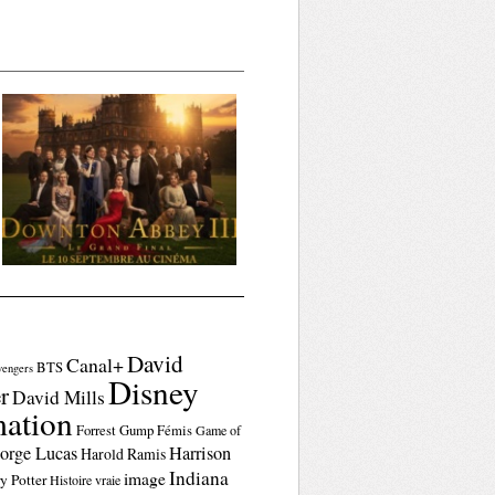
David
Canal+
BTS
vengers
Disney
r
David Mills
ation
Forrest Gump
Fémis
Game of
orge Lucas
Harrison
Harold Ramis
Indiana
image
y Potter
Histoire vraie