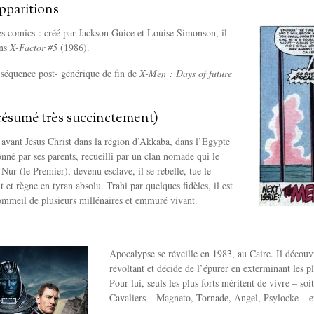
pparitions
s comics : créé par Jackson Guice et Louise Simonson, il
ans
X-Factor #5
(1986).
 séquence post- générique de fin de
X-Men : Days of future
résumé très succinctement)
avant Jésus Christ dans la région d’Akkaba, dans l’Egypte
né par ses parents, recueilli par un clan nomade qui le
Nur (le Premier), devenu esclave, il se rebelle, tue le
et règne en tyran absolu. Trahi par quelques fidèles, il est
ommeil de plusieurs millénaires et emmuré vivant.
Apocalypse se réveille en 1983, au Caire. Il décou
révoltant et décide de l’épurer en exterminant les pl
Pour lui, seuls les plus forts méritent de vivre – soi
Cavaliers – Magneto, Tornade, Angel, Psylocke – e