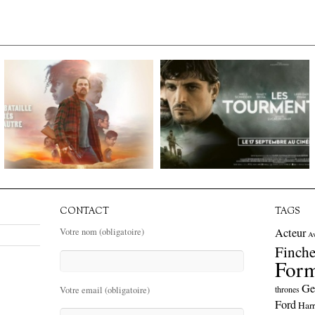
CONTACT
TAGS
Acteur
Votre nom (obligatoire)
A
Finche
Form
Ge
thrones
Votre email (obligatoire)
Ford
Harr