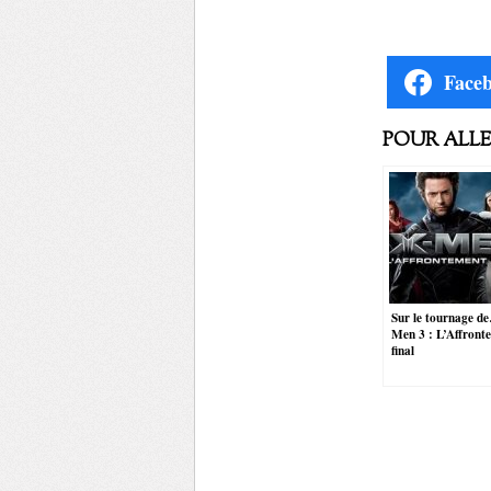
Face
POUR ALLER
Sur le tournage d
Men 3 : L’Affront
final