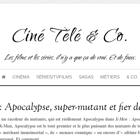
Ciné Télé & Co.
Les films et les séries, il n'y a que ça de vrai. Et de faux.
CINÉMA
SÉRIES/TVFILMS
SAGAS
MÉTIERS
& CO.
 Apocalypse, super-mutant et fier de 
t un racoleur de mutants, qui est réellement Apocalypse dans
X-Men : Apoc
X-Men, Apocalypse est le tout premier et le plus puissant des mutants de to
 « méchant immémorial », de « menace cosmique » ou encore d’« ultime forc
pourquoi. Et comment.