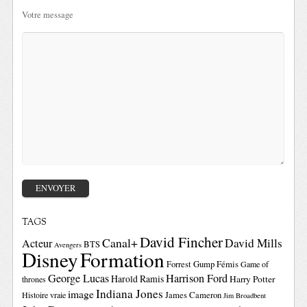
Votre message
TAGS
David Fincher
Canal+
David Mills
Acteur
BTS
Avengers
Disney
Formation
Forrest Gump
Fémis
Game of
George Lucas
Harrison Ford
Harold Ramis
Harry Potter
thrones
Indiana Jones
image
Histoire vraie
James Cameron
Jim Broadbent