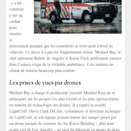
» a été
construit
e sur un
cardan
pour
simuler
le
mouvement pendant que les comédiens se trouvaient à bord du
véhicule. Ce décor n’a pas été fréquemment utilisé. Michael Bay, le
chef opérateur Robert de Angelis et Karen Frick préféraient tourner
dans l’espace exigu de la véritable ambulance. Cela instaure un
climat de tension beaucoup plus réaliste.
Les prises de vues par drones
Michael Bay a chargé le producteur exécutif Michael Kase de se
renseigner sur les progrès les plus récents et les plus spectaculaires
en matière de technologie des drones. Il a repéré la société
LightCraft. Davis Clark DiLillo, cofondateur et directeur technique
de LightCraft, et son équipe avaient tourné des images prises par
un drone passant du sommet du Air Korea Building – plus haut
gratte-ciel de Los Angeles – au pied du bâtiment en moins de deux