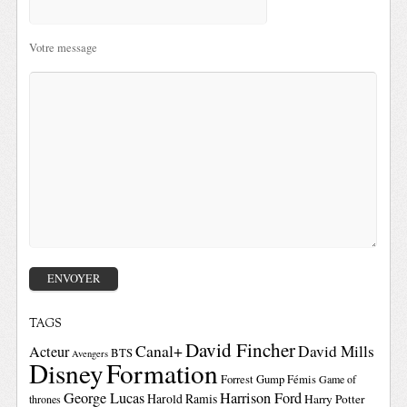
Votre message
TAGS
David Fincher
Canal+
David Mills
Acteur
BTS
Avengers
Disney
Formation
Forrest Gump
Fémis
Game of
George Lucas
Harrison Ford
Harold Ramis
Harry Potter
thrones