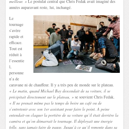
meilleur. »
Le postulat central que Chris Fedak avait imaginé des
années auparavant reste, lui, inchangé.
Le
tournage
s’avère
rapide et
efficace.
Tout est
réduit à
l’essentie
l,
personne
n’a de
caravane ni de chauffeur. Il y a très peu de monde sur le plateau.
« Le matin, quand Michael Bay descendait de sa voiture, il se
précipitait directement sur le plateau, »
se souvient Chris Fedak.
« Il ne prenait même pas le temps de boire un café ou de
s’entretenir avec son 1er assistant pour faire le point.
A peine
entendait-on claquer la portière de sa voiture qu’il était derrière la
caméra et qu’on démarrait le tournage. Il déployait une énergie
folle, sans jamais faire de pause. Jusqu’à ce qu’il remonte dans sa