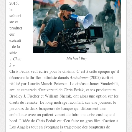
2015,
le
scénari
ste et
product
eur
exécuti
f de la
série
Michael Bay
« Chuc
k »
Chris Fedak veut écrire pour le cinéma. C’est à cette époque qu’il
découvre le thriller intimiste danois
Ambulance
(2005) écrit et
réalisé par Laurits Munch-Petersen. Le cinéaste James Vanderbilt,
ami et camarade d’université de Chris Fedak, et ses producteurs
Bradley J. Fischer et William Sherak, ont alors une option sur les
droits du remake. Le long métrage racontait, sur une journée, le
parcours de deux braqueurs de banque qui détournent une
ambulance avec un patient venant de faire une crise cardiaque à
bord. L’idée de Chris Fedak est d’en faire un gros film d’action à
Los Angeles tout en évoquant la trajectoire des braqueurs de