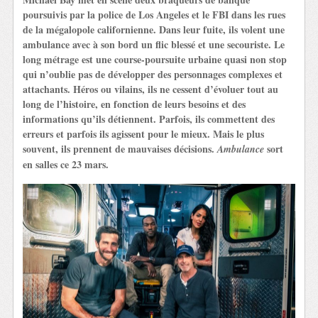
poursuivis par la police de Los Angeles et le FBI dans les rues
de la mégalopole californienne. Dans leur fuite, ils volent une
ambulance avec à son bord un flic blessé et une secouriste. Le
long métrage est une course-poursuite urbaine quasi non stop
qui n’oublie pas de développer des personnages complexes et
attachants. Héros ou vilains, ils ne cessent d’évoluer tout au
long de l’histoire, en fonction de leurs besoins et des
informations qu’ils détiennent. Parfois, ils commettent des
erreurs et parfois ils agissent pour le mieux. Mais le plus
souvent, ils prennent de mauvaises décisions.
sort
Ambulance
en salles ce 23 mars.