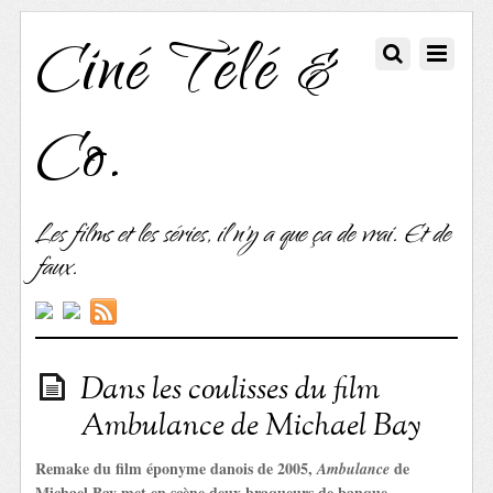
Ciné Télé &
Co.
Les films et les séries, il n'y a que ça de vrai. Et de
faux.
Dans les coulisses du film
Ambulance de Michael Bay
Remake du film éponyme danois de 2005,
de
Ambulance
Michael Bay met en scène deux braqueurs de banque