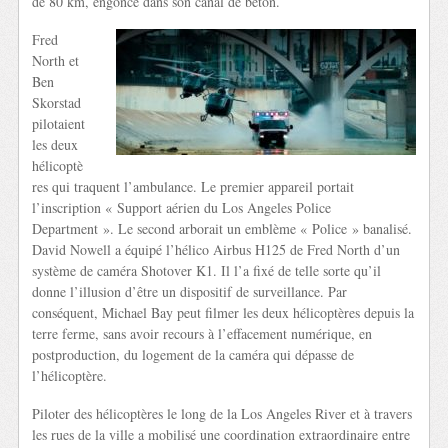
de 80 km, engoncé dans son canal de béton.
Fred
North et
Ben
Skorstad
pilotaient
les deux
hélicoptè
res qui traquent l’ambulance. Le premier appareil portait
l’inscription « Support aérien du Los Angeles Police
Department ». Le second arborait un emblème « Police » banalisé.
David Nowell a équipé l’hélico Airbus H125 de Fred North d’un
système de caméra Shotover K1. Il l’a fixé de telle sorte qu’il
donne l’illusion d’être un dispositif de surveillance. Par
conséquent, Michael Bay peut filmer les deux hélicoptères depuis la
terre ferme, sans avoir recours à l’effacement numérique, en
postproduction, du logement de la caméra qui dépasse de
l’hélicoptère.
Piloter des hélicoptères le long de la Los Angeles River et à travers
les rues de la ville a mobilisé une coordination extraordinaire entre