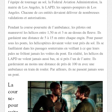
l’équipe de tournage au sol, la Federal Aviation Administration, la
mairie de Los Angeles, le LAPD, les sapeurs-pompiers de Los
Angeles. Chacune de ces entités devaient délivrer de nombreuses
validations et autorisations.
Pendant la course-poursuite de l’ambulance, les pilotes ont
manœuvré les hélicos entre 1,50 m et 3 m au-dessus du fleuve. Ils
gardaient une distance de 5 à 15 m entre chaque engin. Pour passer
sous les ponts, les hélicoptères devaient voler tout près du sol. Ils se
faufilaient dans les passages souterrains en veillant à ce que leurs
pales ne frôlent jamais les voûtes du pont. En réalité, les hélicos du
LAPD ne volent jamais aussi bas, ni si près l’un de l’autre. Ils
garderaient au moins une distance de près de 100 m avec une
ambulance en train de rouler. Par ailleurs, ils ne passent jamais sous
un pont.
La
cour
se-
pour