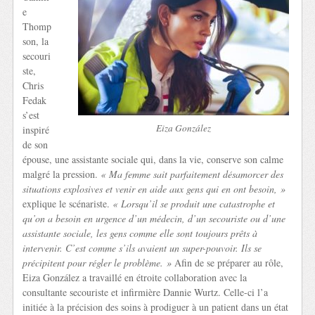
e
Thomp
son, la
secouri
ste,
Chris
Fedak
s’est
Eiza González
inspiré
de son
épouse, une assistante sociale qui, dans la vie, conserve son calme
malgré la pression.
« Ma femme sait parfaitement désamorcer des
situations explosives et venir en aide aux gens qui en ont besoin, »
explique le scénariste.
« Lorsqu’il se produit une catastrophe et
qu’on a besoin en urgence d’un médecin, d’un secouriste ou d’une
assistante sociale, les gens comme elle sont toujours prêts à
intervenir.
C’est comme s’ils avaient un super-pouvoir. Ils se
précipitent pour régler le problème. »
Afin de se préparer au rôle,
Eiza González a travaillé en étroite collaboration avec la
consultante secouriste et infirmière Dannie Wurtz. Celle-ci l’a
initiée à la précision des soins à prodiguer à un patient dans un état