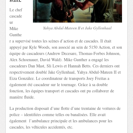
suite
Le chef
cascade
ur
Yahya Abdul-Mateen II et Jake Gyllenhaal
Mike
Gunthe
r a supervisé toutes les scènes d’action et de cascades. Il était
appuyé par Kyle Woods, son associé au sein de 5150 Action, et son
équipe de cascadeurs (Andrew Decesare, Thomas-Forbes Johnson,
Alex Schoenauer, David Wald). Mike Gunther a engagé les
cascadeurs Dan Mast, Sli Lewis et Hannah Betts. Ces derniers ont
respectivement doublé Jake Gyllenhaal, Yahya Abdul-Mateen II et
Eiza González. Le coordinateur de transports Joey Freitas a
également été cascadeur sur le tournage. Grâce à sa double
fonction, les équipes transport et cascades ont pu collaborer de
manière fluide.
La production disposait d’une flotte d’une trentaine de voitures de
police – identifiées comme telles ou banalisées. Elle avait
également l’ambulance principale et les ambulances pour les
cascades, les véhicules accidentés, etc.