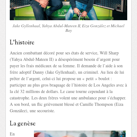
Jake Gyllenhaal, Yahya Abdul-Mateen II, Eiza González et Michael
Bay
L’histoire
Ancien combattant décoré pour ses états de service, Will Sharp
(Yahya Abdul-Mateen II) a désespérément besoin d’argent pour
payer les frais médicaux de sa femme. Il demande de l’aide à son
frère adoptif Danny (Jake Gyllenhaal), un criminel. Au lieu de lui
prêter de l’argent, celui-ci lui propose un « petit » boulot :
participer au plus gros braquage de l’histoire de Los Angeles avec à
la clé 32 millions de dollars. Le casse tourne cependant à la
catastrophe. Les deux frères volent une ambulance pour s’échapper.
A son bord, un flic grièvement blessé et Camille Thompson (Eiza
González), une secouriste.
La genèse
En