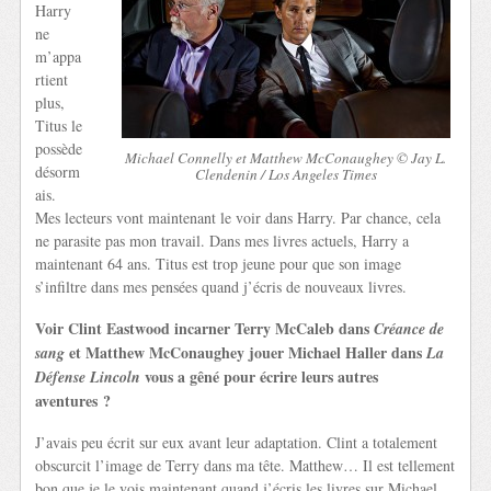
Harry
ne
m’appa
rtient
plus,
Titus le
possède
Michael Connelly et Matthew McConaughey © Jay L.
désorm
Clendenin / Los Angeles Times
ais.
Mes lecteurs vont maintenant le voir dans Harry. Par chance, cela
ne parasite pas mon travail. Dans mes livres actuels, Harry a
maintenant 64 ans. Titus est trop jeune pour que son image
s’infiltre dans mes pensées quand j’écris de nouveaux livres.
Voir Clint Eastwood incarner Terry McCaleb dans
Créance de
et Matthew McConaughey jouer Michael Haller dans
sang
La
vous a gêné pour écrire leurs autres
Défense Lincoln
aventures ?
J’avais peu écrit sur eux avant leur adaptation. Clint a totalement
obscurcit l’image de Terry dans ma tête. Matthew… Il est tellement
bon que je le vois maintenant quand j’écris les livres sur Michael