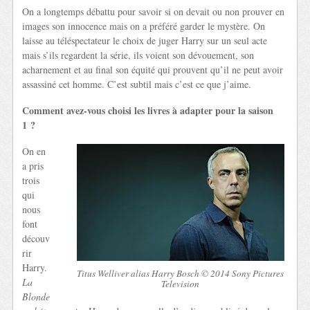
On a longtemps débattu pour savoir si on devait ou non prouver en
images son innocence mais on a préféré garder le mystère. On
laisse au téléspectateur le choix de juger Harry sur un seul acte
mais s’ils regardent la série, ils voient son dévouement, son
acharnement et au final son équité qui prouvent qu’il ne peut avoir
assassiné cet homme. C’est subtil mais c’est ce que j’aime.
Comment avez-vous choisi les livres à adapter pour la saison
1 ?
On en
a pris
trois
qui
nous
font
découv
rir
Harry.
Titus Welliver alias Harry Bosch © 2014 Sony Pictures
La
Television
Blonde