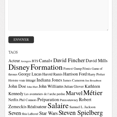
TAGS
David Fincher
Canal+
David Mills
Acteur
BTS
Avengers
Disney
Formation
Forrest Gump
Fémis
Game of
George Lucas
Harrison Ford
Harold Ramis
Harry Potter
thrones
Indiana Jones
image
Histoire vraie
James Cameron
Jim Broadbent
John Doe
John Williams
Kathleen
Julian Glover
John Hurt
Métier
Marvel
Kennedy
Les aventuriers de l’arche perdue
Préparation
Robert
Netflix
Phil Connors
Punxsutawney
Salaire
Zemeckis
Réalisateur
Samuel L. Jackson
Steven Spielberg
Seven
Star Wars
Shia LaBeouf