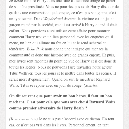
en béton
montre Harry dans une salle d’audience obligé de parler
de sa mère prostituée. Vous ne pourriez pas avoir Harry discuter de
ça dans une conversation quelconque, ce n’est pas son genre, c’est
un type secret. Dans
Wonderland Avenue
, la victime est un jeune
garçon rejeté par la société, ce qui est arrivé à Harry quand il était
enfant. Nous pouvions aussi utiliser cette affaire pour montrer
comment Harry trouve un lien personnel avec les enquêtes qu’il
mène, un lien qui allume un feu en lui et le rend acharné et
téméraire.
Echo Park
nous donne une intrigue qui menace la
communauté et donc une histoire avec de grands enjeux. Et puis,
mes livres sont racontés du point de vue de Harry et il est donc de
toutes les scènes. Nous ne pouvions faire travailler notre acteur,
Titus Welliver, tous les jours et le mettre dans toutes les scènes. Il
serait mort d’épuisement. Quand on suit le meurtrier Raynard
Waits, Titus se repose avec un jour de congé.
(Sourire)
On dit souvent que pour avoir un bon héros, il faut un bon
méchant. C’est pour cela que vous avez choisi Raynard Waits
comme premier adversaire de Harry Bosch ?
(Il secoue la tête)
Je ne suis pas d’accord avec ce dicton. En tout
cas, ce n’est pas vrai dans les livres. Personnellement, en tant