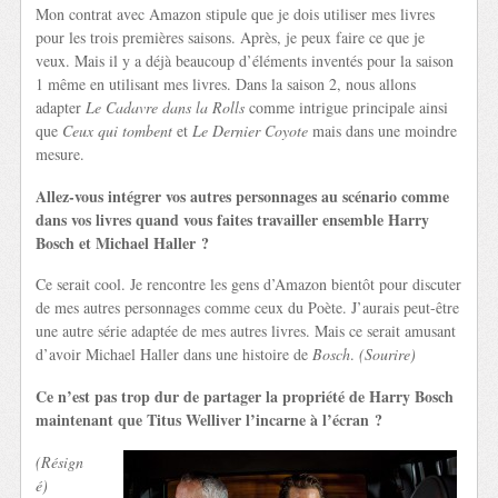
Mon contrat avec Amazon stipule que je dois utiliser mes livres
pour les trois premières saisons. Après, je peux faire ce que je
veux. Mais il y a déjà beaucoup d’éléments inventés pour la saison
1 même en utilisant mes livres. Dans la saison 2, nous allons
adapter
Le Cadavre dans la Rolls
comme intrigue principale ainsi
que
Ceux qui tombent
et
Le Dernier Coyote
mais dans une moindre
mesure.
Allez-vous intégrer vos autres personnages au scénario comme
dans vos livres quand vous faites travailler ensemble Harry
Bosch et Michael Haller ?
Ce serait cool. Je rencontre les gens d’Amazon bientôt pour discuter
de mes autres personnages comme ceux du Poète. J’aurais peut-être
une autre série adaptée de mes autres livres. Mais ce serait amusant
d’avoir Michael Haller dans une histoire de
Bosch
.
(Sourire)
Ce n’est pas trop dur de partager la propriété de Harry Bosch
maintenant que Titus Welliver l’incarne à l’écran ?
(Résign
é)