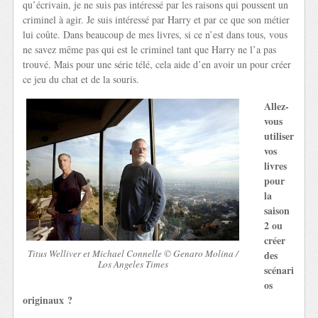
qu’écrivain, je ne suis pas intéressé par les raisons qui poussent un
criminel à agir. Je suis intéressé par Harry et par ce que son métier
lui coûte. Dans beaucoup de mes livres, si ce n’est dans tous, vous
ne savez même pas qui est le criminel tant que Harry ne l’a pas
trouvé. Mais pour une série télé, cela aide d’en avoir un pour créer
ce jeu du chat et de la souris.
Allez-
vous
utiliser
vos
livres
pour
la
saison
2 ou
créer
Titus Welliver et Michael Connelle © Genaro Molina /
des
Los Angeles Times
scénari
os
originaux ?