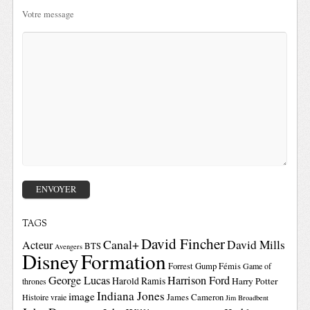
Votre message
TAGS
David Fincher
Canal+
David Mills
Acteur
BTS
Avengers
Disney
Formation
Forrest Gump
Fémis
Game of
George Lucas
Harrison Ford
Harold Ramis
Harry Potter
thrones
Indiana Jones
image
Histoire vraie
James Cameron
Jim Broadbent