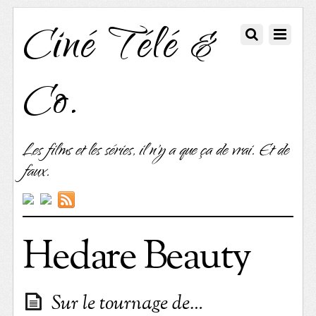
Ciné Télé &
Co.
Les films et les séries, il n'y a que ça de vrai. Et de
faux.
Hedare Beauty
Sur le tournage de…