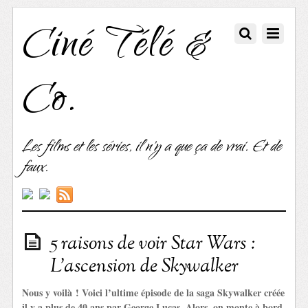
Ciné Télé &
Co.
Les films et les séries, il n'y a que ça de vrai. Et de
faux.
5 raisons de voir Star Wars :
L’ascension de Skywalker
Nous y voilà ! Voici l’ultime épisode de la saga Skywalker créée
il y a plus de 40 ans par George Lucas. Alors, on monte à bord