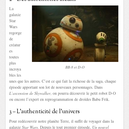
La
galaxie
Star
Wars
regorge
de
créatur
es
toutes
plus
BB-8 et D-O
incroya
bles les
unes que les autres. C’est ce qui fait la richesse de la saga, chaque
épisode apportant son lot de nouveaux personnages. Dans
L’ascension de Skywalker
, on pourra découvrir le petit robot D-O
ou encore l’expert en reprogrammation de droïdes Babu Frik.
3 – L’authenticité de l’univers
Pour redécouvrir notre planète Terre, il suffit de voyager dans la
galaxie
Star Wars
. Depuis le tout premier épisode,
Un nouvel