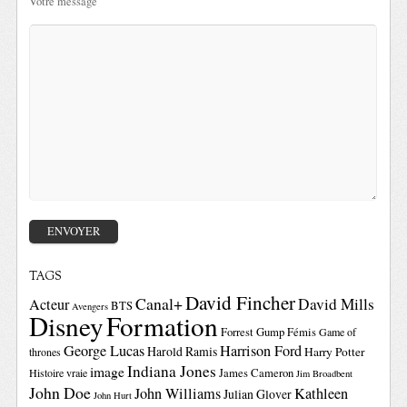
Votre message
TAGS
David Fincher
Canal+
David Mills
Acteur
BTS
Avengers
Disney
Formation
Forrest Gump
Fémis
Game of
George Lucas
Harrison Ford
Harold Ramis
Harry Potter
thrones
Indiana Jones
image
Histoire vraie
James Cameron
Jim Broadbent
John Doe
John Williams
Kathleen
Julian Glover
John Hurt