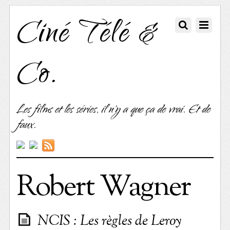
Ciné Télé &
Co.
Les films et les séries, il n'y a que ça de vrai. Et de
faux.
Robert Wagner
NCIS : Les règles de Leroy