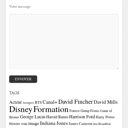
Votre message
TAGS
David Fincher
Canal+
David Mills
Acteur
BTS
Avengers
Disney
Formation
Forrest Gump
Fémis
Game of
George Lucas
Harrison Ford
Harold Ramis
Harry Potter
thrones
Indiana Jones
image
Histoire vraie
James Cameron
Jim Broadbent