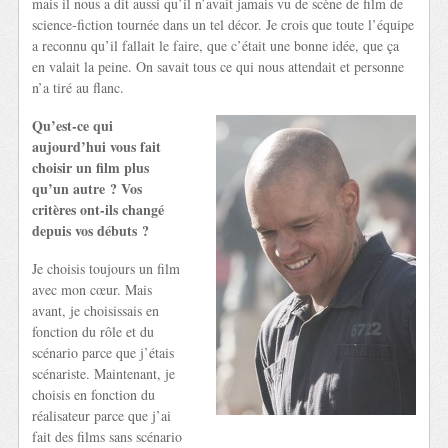
mais il nous a dit aussi qu’il n’avait jamais vu de scène de film de
science-fiction tournée dans un tel décor. Je crois que toute l’équipe
a reconnu qu’il fallait le faire, que c’était une bonne idée, que ça
en valait la peine. On savait tous ce qui nous attendait et personne
n’a tiré au flanc.
Qu’est-ce qui
aujourd’hui vous fait
choisir un film plus
qu’un autre ? Vos
critères ont-ils changé
depuis vos débuts ?
Je choisis toujours un film
avec mon cœur. Mais
avant, je choisissais en
fonction du rôle et du
scénario parce que j’étais
scénariste. Maintenant, je
choisis en fonction du
réalisateur parce que j’ai
fait des films sans scénario