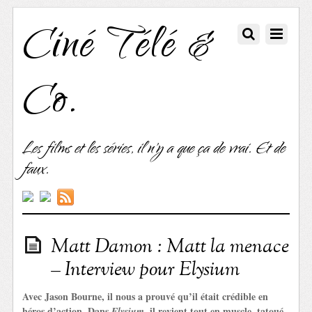
Ciné Télé &
Co.
Les films et les séries, il n'y a que ça de vrai. Et de
faux.
Matt Damon : Matt la menace
– Interview pour Elysium
Avec Jason Bourne, il nous a prouvé qu’il était crédible en
héros d’action. Dans
, il revient tout en muscle, tatoué
Elysium