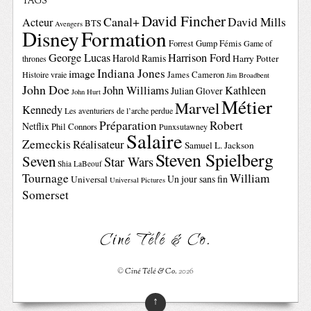
TAGS
David Fincher
Canal+
David Mills
Acteur
BTS
Avengers
Disney
Formation
Forrest Gump
Fémis
Game of
George Lucas
Harrison Ford
Harold Ramis
Harry Potter
thrones
Indiana Jones
image
Histoire vraie
James Cameron
Jim Broadbent
John Doe
John Williams
Kathleen
Julian Glover
John Hurt
Métier
Marvel
Kennedy
Les aventuriers de l’arche perdue
Préparation
Robert
Netflix
Phil Connors
Punxsutawney
Salaire
Zemeckis
Réalisateur
Samuel L. Jackson
Steven Spielberg
Seven
Star Wars
Shia LaBeouf
Tournage
William
Un jour sans fin
Universal
Universal Pictures
Somerset
Ciné Télé & Co.
©
Ciné Télé & Co.
2026
↑