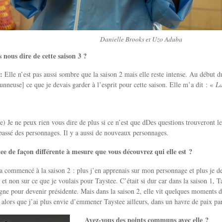
Danielle Brooks et Uzo Aduba
nous dire de cette saison 3 ?
:
Elle n’est pas aussi sombre que la saison 2 mais elle reste intense. Au début d
nneuse] ce que je devais garder à l’esprit pour cette saison. Elle m’a dit : «
La
ire) Je ne peux rien vous dire de plus si ce n’est que dDes questions trouveront 
 passé des personnages. Il y a aussi de nouveaux personnages.
ee de façon différente à mesure que vous découvrez qui elle est ?
 a commencé à la saison 2 : plus j’en apprenais sur mon personnage et plus je de
 et non sur ce que je voulais pour Taystee. C’était si dur car dans la saison 1, Tay
e pour devenir présidente. Mais dans la saison 2, elle vit quelques moments de 
o alors que j’ai plus envie d’emmener Taystee ailleurs, dans un havre de paix pa
Avez-vous des points communs avec elle ?