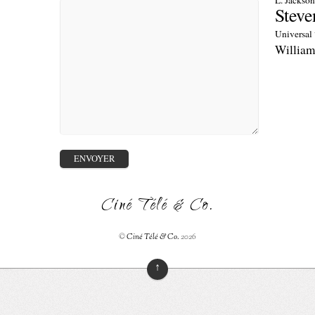
L. Jackso
Steve
Universal
William
Ciné Télé & Co.
©
Ciné Télé & Co.
2026
↑