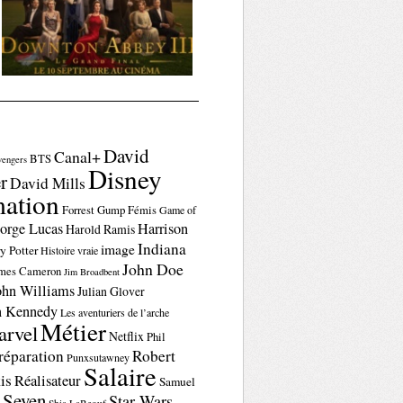
David
Canal+
BTS
vengers
Disney
r
David Mills
ation
Forrest Gump
Fémis
Game of
orge Lucas
Harrison
Harold Ramis
Indiana
image
y Potter
Histoire vraie
John Doe
mes Cameron
Jim Broadbent
ohn Williams
Julian Glover
n Kennedy
Les aventuriers de l’arche
Métier
rvel
Netflix
Phil
réparation
Robert
Punxsutawney
Salaire
is
Réalisateur
Samuel
Seven
Star Wars