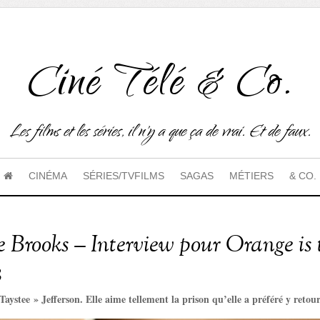
Ciné Télé & Co.
Les films et les séries, il n'y a que ça de vrai. Et de faux.
CINÉMA
SÉRIES/TVFILMS
SAGAS
MÉTIERS
& CO.
e Brooks – Interview pour Orange is
3
 Taystee » Jefferson. Elle aime tellement la prison qu’elle a préféré y retou