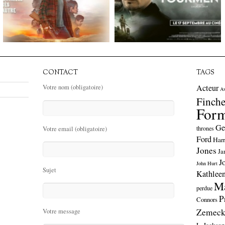
CONTACT
TAGS
Acteur
Votre nom (obligatoire)
A
Finche
Form
Ge
thrones
Votre email (obligatoire)
Ford
Harr
Jones
Ja
J
John Hurt
Sujet
Kathlee
Ma
perdue
P
Connors
Zemeck
Votre message