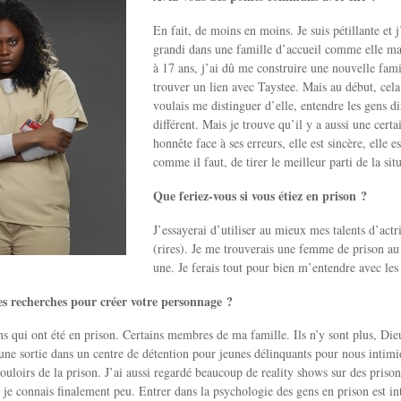
En fait, de moins en moins. Je suis pétillante et j
grandi dans une famille d’accueil comme elle ma
à 17 ans, j’ai dû me construire une nouvelle fam
trouver un lien avec Taystee. Mais au début, cela
voulais me distinguer d’elle, entendre les gens d
différent. Mais je trouve qu’il y a aussi une certa
honnête face à ses erreurs, elle est sincère, elle 
comme il faut, de tirer le meilleur parti de la sit
Que feriez-vous si vous étiez en prison ?
J’essayerai d’utiliser au mieux mes talents d’actr
(rires). Je me trouverais une femme de prison au 
une. Je ferais tout pour bien m’entendre avec les 
es recherches pour créer votre personnage ?
ns qui ont été en prison. Certains membres de ma famille. Ils n’y sont plus, Di
 une sortie dans un centre de détention pour jeunes délinquants pour nous intimi
ouloirs de la prison. J’ai aussi regardé beaucoup de reality shows sur des prisons
je connais finalement peu. Entrer dans la psychologie des gens en prison est int