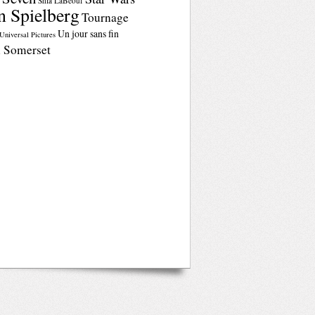
n
Shia LaBeouf
n Spielberg
Tournage
Un jour sans fin
Universal Pictures
 Somerset