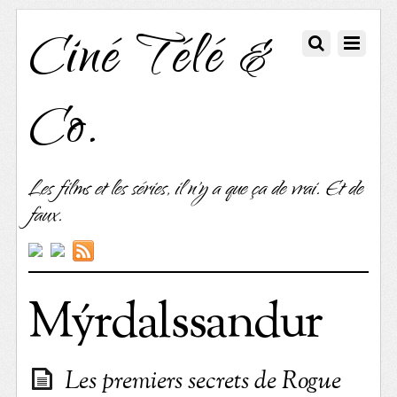
Ciné Télé &
Co.
Les films et les séries, il n'y a que ça de vrai. Et de
faux.
Mýrdalssandur
Les premiers secrets de Rogue