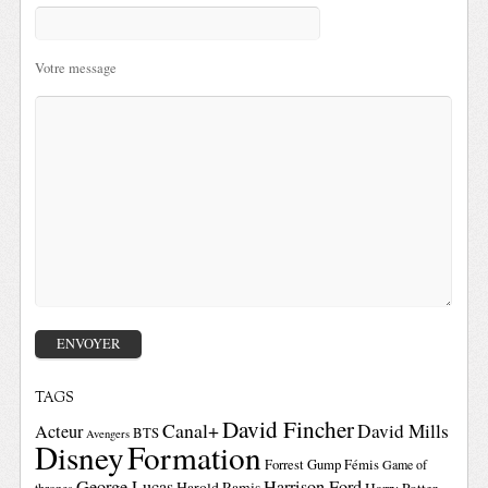
Votre message
TAGS
David Fincher
Canal+
David Mills
Acteur
BTS
Avengers
Disney
Formation
Forrest Gump
Fémis
Game of
George Lucas
Harrison Ford
Harold Ramis