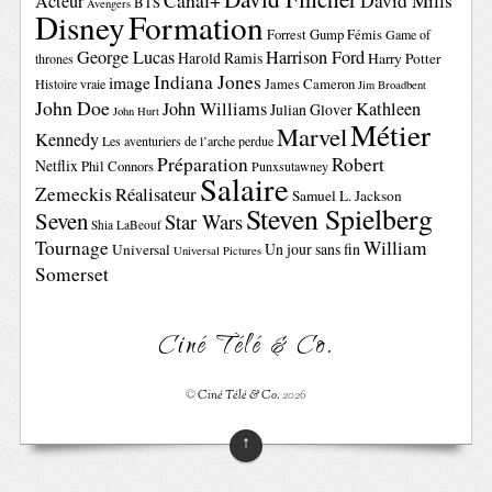
Canal+
David Mills
Acteur
BTS
Avengers
Disney
Formation
Forrest Gump
Fémis
Game of
George Lucas
Harrison Ford
Harold Ramis
Harry Potter
thrones
Indiana Jones
image
Histoire vraie
James Cameron
Jim Broadbent
John Doe
John Williams
Kathleen
Julian Glover
John Hurt
Métier
Marvel
Kennedy
Les aventuriers de l’arche perdue
Préparation
Robert
Netflix
Phil Connors
Punxsutawney
Salaire
Zemeckis
Réalisateur
Samuel L. Jackson
Steven Spielberg
Seven
Star Wars
Shia LaBeouf
Tournage
William
Un jour sans fin
Universal
Universal Pictures
Somerset
Ciné Télé & Co.
©
Ciné Télé & Co.
2026
↑