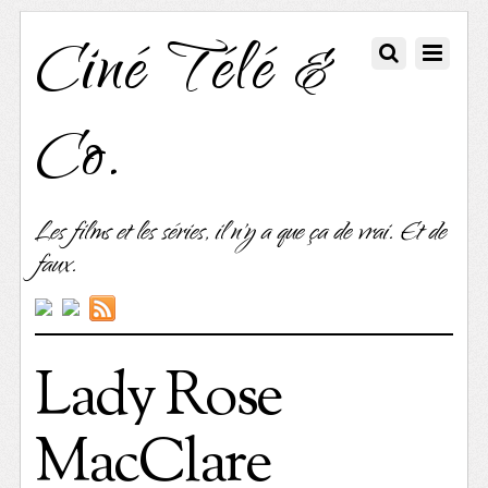
Ciné Télé &
Co.
Les films et les séries, il n'y a que ça de vrai. Et de
faux.
Lady Rose
MacClare