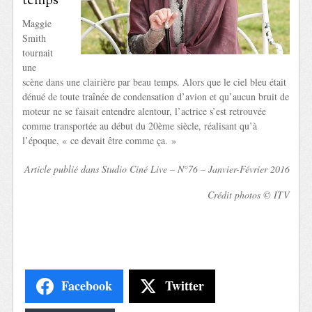
temps
Maggie
Smith
tournait
une
scène dans une clairière par beau temps. Alors que le ciel bleu était
dénué de toute traînée de condensation d’avion et qu’aucun bruit de
moteur ne se faisait entendre alentour, l’actrice s’est retrouvée
comme transportée au début du 20ème siècle, réalisant qu’à
l’époque, « ce devait être comme ça. »
Article publié dans Studio Ciné Live – N°76 – Janvier-Février 2016
Crédit photos © ITV
Facebook
Twitter