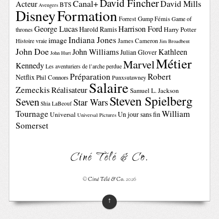
David Fincher
Canal+
David Mills
Acteur
BTS
Avengers
Disney
Formation
Forrest Gump
Fémis
Game of
George Lucas
Harrison Ford
Harold Ramis
Harry Potter
thrones
Indiana Jones
image
Histoire vraie
James Cameron
Jim Broadbent
John Doe
John Williams
Kathleen
Julian Glover
John Hurt
Métier
Marvel
Kennedy
Les aventuriers de l’arche perdue
Préparation
Robert
Netflix
Phil Connors
Punxsutawney
Salaire
Zemeckis
Réalisateur
Samuel L. Jackson
Steven Spielberg
Seven
Star Wars
Shia LaBeouf
Tournage
William
Un jour sans fin
Universal
Universal Pictures
Somerset
Ciné Télé & Co.
©
Ciné Télé & Co.
2026
↑