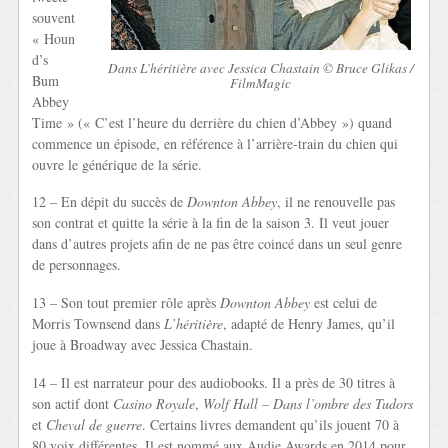
souvent
« Houn
d’s
Dans L’héritière avec Jessica Chastain © Bruce Glikas /
Bum
FilmMagic
Abbey
Time » (« C’est l’heure du derrière du chien d’Abbey ») quand
commence un épisode, en référence à l’arrière-train du chien qui
ouvre le générique de la série.
12 – En dépit du succès de
Downton Abbey
, il ne renouvelle pas
son contrat et quitte la série à la fin de la saison 3. Il veut jouer
dans d’autres projets afin de ne pas être coincé dans un seul genre
de personnages.
13 – Son tout premier rôle après
Downton Abbey
est celui de
Morris Townsend dans
L’héritière
, adapté de Henry James, qu’il
joue à Broadway avec Jessica Chastain.
14 – Il est narrateur pour des audiobooks. Il a près de 30 titres à
son actif dont
Casino Royale
,
Wolf Hall – Dans l’ombre des Tudors
et
Cheval de guerre
. Certains livres demandent qu’ils jouent 70 à
80 voix différentes. Il est nommé aux Audie Awards en 2014 pour