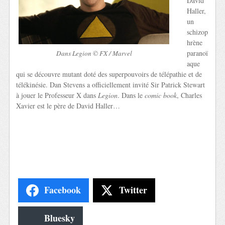
David
Haller,
un
schizop
hrène
paranoï
Dans Legion © FX / Marvel
aque
qui se découvre mutant doté des superpouvoirs de télépathie et de
télékinésie. Dan Stevens a officiellement invité Sir Patrick Stewart
à jouer le Professeur X dans
Legion
. Dans le
comic book
, Charles
Xavier est le père de David Haller…
Facebook
Twitter
Bluesky