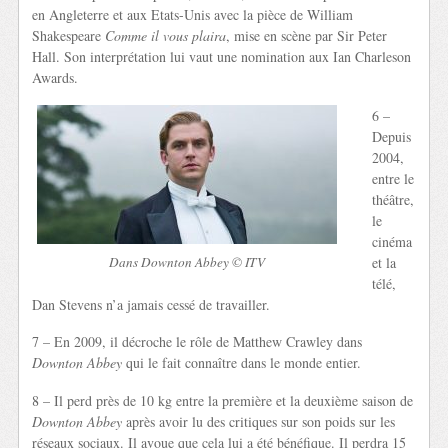
en Angleterre et aux Etats-Unis avec la pièce de William
Shakespeare
Comme il vous plaira
, mise en scène par Sir Peter
Hall. Son interprétation lui vaut une nomination aux Ian Charleson
Awards.
6 –
Depuis
2004,
entre le
théâtre,
le
cinéma
Dans Downton Abbey © ITV
et la
télé,
Dan Stevens n’a jamais cessé de travailler.
7 – En 2009, il décroche le rôle de Matthew Crawley dans
Downton Abbey
qui le fait connaître dans le monde entier.
8 – Il perd près de 10 kg entre la première et la deuxième saison de
Downton Abbey
après avoir lu des critiques sur son poids sur les
réseaux sociaux. Il avoue que cela lui a été bénéfique. Il perdra 15